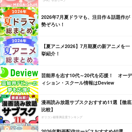
（PR）サボリーノ
2026年7月夏ドラマも、注目作＆話題作が
勢ぞろい！
【夏アニメ2026】7月期夏の新アニメを一
挙紹介！
芸能界を志す10代～20代を応援！ オーデ
ィション・スクール情報はDeview
漫画読み放題サブスクおすすめ11選【徹底
比較】
オリコン顧客満足度ランキング
2026年動画配信サービスおすすめ40選