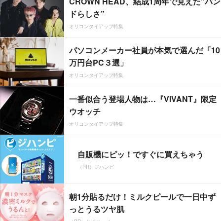
CROWN HEAD、結成1周年で見えた”バン
ドらしさ”
オリコンタイアップ特集
パソコンメーカー社員が本気で選んだ「10
万円台PC３選」
オリコンタイアップ特集
一番似合う登場人物は…『VIVANT』限定
ウオッチ
オリコンタイアップ特集
自販機にピッ！ですぐに買えちゃう
（PR）ジハンピ
朝1分貼るだけ！ミルクピールで一日中ず
っとうるツヤ肌