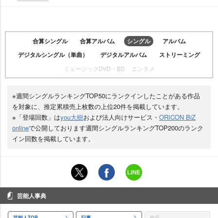
合算シングル
合算アルバム
シングル
アルバム
デジタルシングル（単曲）
デジタルアルバム
ストリーミング
ミュージックDVD・BD
エンタメ
※週間シングルランキングTOP50にランクインしたことがある作品
を対象に、推定累積売上枚数の上位20件を掲載しています。
※「登場回数」は
you大樹
および法人向けサービス・
ORICON BiZ
online
で公開しております週間シングルランキングTOP200のランク
イン回数を掲載しています。
芸能人事典
芸能人TOP
記事
作品