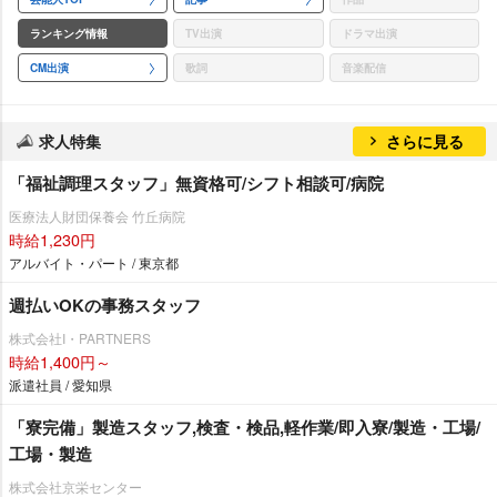
ランキング情報
TV出演
ドラマ出演
CM出演
歌詞
音楽配信
求人特集
さらに見る
「福祉調理スタッフ」無資格可/シフト相談可/病院
医療法人財団保養会 竹丘病院
時給1,230円
アルバイト・パート / 東京都
週払いOKの事務スタッフ
株式会社I・PARTNERS
時給1,400円～
派遣社員 / 愛知県
「寮完備」製造スタッフ,検査・検品,軽作業/即入寮/製造・工場/
工場・製造
株式会社京栄センター