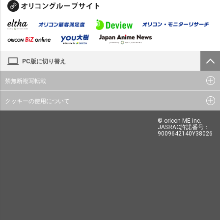
PC版に切り替え
禁無断複写転載
クッキーの使用について
© oricon ME inc.
JASRAC許諾番号：
9009642140Y38026