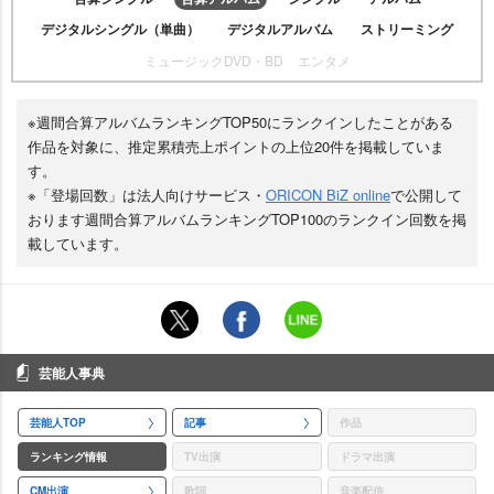
デジタルシングル（単曲）
デジタルアルバム
ストリーミング
ミュージックDVD・BD
エンタメ
※週間合算アルバムランキングTOP50にランクインしたことがある
作品を対象に、推定累積売上ポイントの上位20件を掲載していま
す。
※「登場回数」は法人向けサービス・
ORICON BiZ online
で公開して
おります週間合算アルバムランキングTOP100のランクイン回数を掲
載しています。
芸能人事典
芸能人TOP
記事
作品
ランキング情報
TV出演
ドラマ出演
CM出演
歌詞
音楽配信