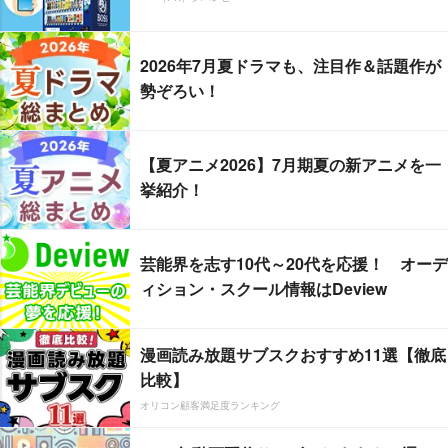
2026年7月夏ドラマも、注目作＆話題作が
勢ぞろい！
【夏アニメ2026】7月期夏の新アニメを一
挙紹介！
芸能界を志す10代～20代を応援！ オーデ
ィション・スクール情報はDeview
漫画読み放題サブスクおすすめ11選【徹底
比較】
オリコン顧客満足度ランキング