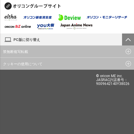
PC版に切り替え
禁無断複写転載
クッキーの使用について
© oricon ME inc.
JASRAC許諾番号：
9009642140Y38026