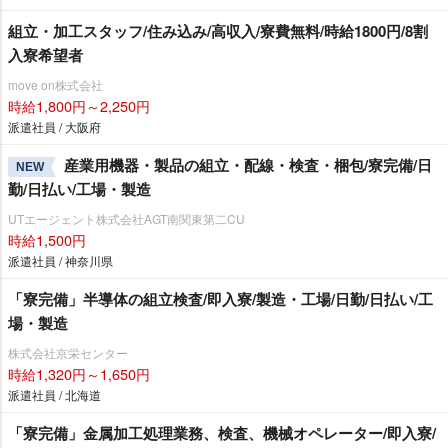
組立・加工スタッフ/住み込み/高収入/寮費無料/時給1800円/8割
入寮希望者
move on株式会社
時給1,800円～2,250円
派遣社員 / 大阪府
産業用機器・製品の組立・配線・検査・梱包/寮完備/日
NEW
勤/日払い/工場・製造
UTエージェント株式会社AGT南関東第二CU
時給1,500円
派遣社員 / 神奈川県
「寮完備」半導体の組立検査/即入寮/製造・工場/日勤/日払い/工
場・製造
株式会社京栄センター
時給1,320円～1,650円
派遣社員 / 北海道
「寮完備」金属加工処理業務、検査、機械オペレーター/即入寮/