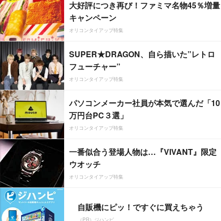
大好評につき再び！ファミマ名物45％増量
キャンペーン
オリコンタイアップ特集
SUPER★DRAGON、自ら描いた”レトロ
フューチャー”
オリコンタイアップ特集
パソコンメーカー社員が本気で選んだ「10
万円台PC３選」
オリコンタイアップ特集
一番似合う登場人物は…『VIVANT』限定
ウオッチ
オリコンタイアップ特集
自販機にピッ！ですぐに買えちゃう
（PR）ジハンピ