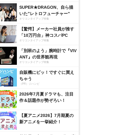
SUPER★DRAGON、自ら描
いた”レトロフューチャー”
オリコンタイアップ特集
【驚愕】メーカー社員が推す
「10万円台」神コスパPC
オリコンタイアップ特集
「別班のよう」腕時計で『VIV
ANT』の世界観再現
オリコンタイアップ特集
自販機にピッ！ですぐに買え
ちゃう
（PR）ジハンピ
2026年7月夏ドラマも、注目
作＆話題作が勢ぞろい！
【夏アニメ2026】7月期夏の
新アニメを一挙紹介！