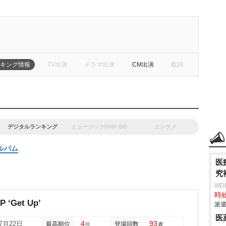
キング情報
TV出演
ドラマ出演
CM出演
歌詞
デジタルランキング
ミュージックDVD･BD
エンタメ
ルバム
医
究
WD
時給
P ‘Get Up’
派遣
医
4
93
07月22日
最高順位
登場回数
位
週