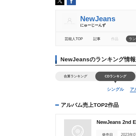
NewJeans
にゅーじーんず
芸能人TOP
記事
作品
ラン
NewJeansのランキング情報
合算ランキング
CDランキング
シングル
ア
アルバム売上TOP2作品
NewJeans 2nd E
発売日
2023年