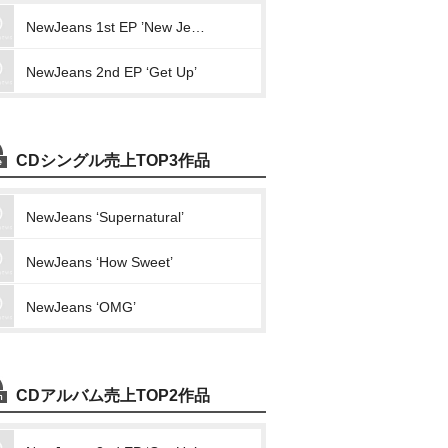
NewJeans 1st EP ’New Jeans’
NewJeans 2nd EP ‘Get Up’
CDシングル売上TOP3作品
NewJeans ‘Supernatural’
NewJeans ‘How Sweet’
NewJeans ‘OMG’
CDアルバム売上TOP2作品