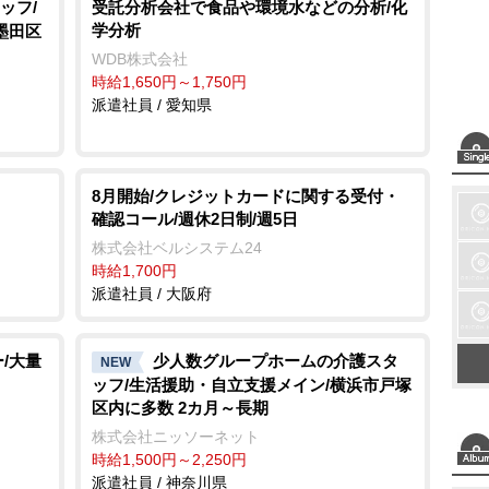
ッフ/
受託分析会社で食品や環境水などの分析/化
学分析
墨田区
WDB株式会社
時給1,650円～1,750円
派遣社員 / 愛知県
8月開始/クレジットカードに関する受付・
確認コール/週休2日制/週5日
株式会社ベルシステム24
時給1,700円
派遣社員 / 大阪府
/大量
少人数グループホームの介護スタ
NEW
ッフ/生活援助・自立支援メイン/横浜市戸塚
区内に多数 2カ月～長期
株式会社ニッソーネット
時給1,500円～2,250円
派遣社員 / 神奈川県