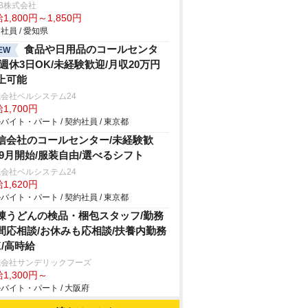
B株式会社
1,800円～1,850円
社員 / 愛知県
食品や日用品のコールセンタ
EW
/週休3日OK/未経験歓迎/月収20万円
上可能
会社ベルシステム24
1,700円
バイト・パート / 契約社員 / 東京都
信会社のコールセンター/未経験歓
/9月開始/服装自由/選べるシフト
会社ベルシステム24
1,620円
バイト・パート / 契約社員 / 東京都
凍うどんの検品・梱包スタッフ/勤務
間応相談/お休みも応相談/扶養内勤務
K/高時給
式会社サンデリックフーズ
1,300円～
バイト・パート / 大阪府