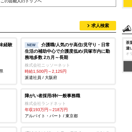
この芸能人のトップへ
求人検索
茶
/未経験
介護職/人気のサ高住/見守り・日常
NEW
違
生活の補助中心で介護度低め/貝塚市内に勤
オ
務地多数 2カ月～長期
株式会社ニッソーネット
県
時給1,500円～2,125円
派遣社員 / 大阪府
障がい者採用/枠/一般事務職
株式会社ランドネット
年収193万円～218万円
アルバイト・パート / 東京都