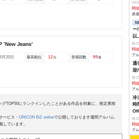
WD
時給
派遣
N
ー
以
P ’New Jeans’
株式
時給
アル
12
99
08月20日
最高順位
登場回数
位
週
通
迎
株式
時給
アル
冷
ンキングTOP50にランクインしたことがある作品を対象に、推定累積
時
O
サービス・
ORICON BiZ online
で公開しております週間アルバム
株
掲載しています。
時給
アル