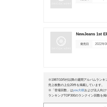
NewJeans 1st E
発売日
2022年
※1987/10/5付以降の週間アルバムラ
売上枚数の上位20件を掲載しています。
※「登場回数」は
you大樹
および法人向け
ランキングTOP300のランクイン回数を