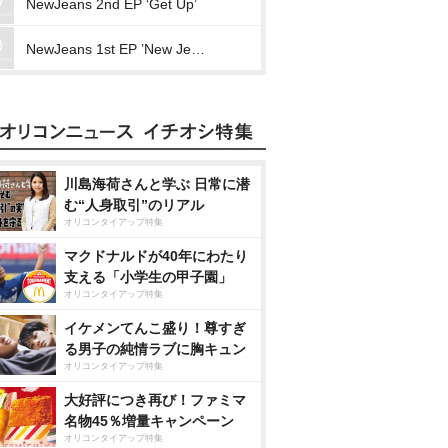
NewJeans 2nd EP ‘Get Up’
NewJeans 1st EP ’New Jeans’
川島海荷さんと学ぶ 日常に潜
む“人身取引”のリアル
オリコンタイアップ特集
マクドナルドが40年にわたり
支える「小学生の甲子園」
オリコンタイアップ特集
イケメンてんこ盛り！尊すぎ
る男子の純情ラブに胸キュン
オリコンタイアップ特集
大好評につき再び！ファミマ
名物45％増量キャンペーン
オリコンタイアップ特集