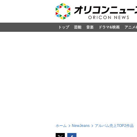
トップ
芸能
音楽
ドラマ&映画
アニメ
ホーム
NewJeans
アルバム売上TOP2作品