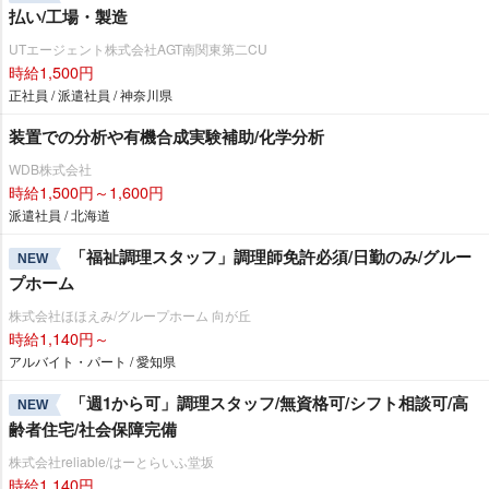
払い/工場・製造
UTエージェント株式会社AGT南関東第二CU
時給1,500円
正社員 / 派遣社員 / 神奈川県
装置での分析や有機合成実験補助/化学分析
WDB株式会社
時給1,500円～1,600円
派遣社員 / 北海道
「福祉調理スタッフ」調理師免許必須/日勤のみ/グルー
NEW
プホーム
株式会社ほほえみ/グループホーム 向が丘
時給1,140円～
アルバイト・パート / 愛知県
「週1から可」調理スタッフ/無資格可/シフト相談可/高
NEW
齢者住宅/社会保障完備
株式会社reliable/はーとらいふ堂坂
時給1,140円