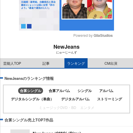
Powered by 
GliaStudios
NewJeans
M
にゅーじーんず
u
t
芸能人TOP
記事
ランキング
CM出演
e
NewJeansのランキング情報
合算シングル
合算アルバム
シングル
アルバム
デジタルシングル（単曲）
デジタルアルバム
ストリーミング
ミュージックDVD・BD
エンタメ
合算シングル売上TOP7作品