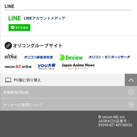
LINE
LINEアカウントメディア
PC版に切り替え
禁無断複写転載
クッキーの使用について
© oricon ME inc.
JASRAC許諾番号：
9009642140Y38026