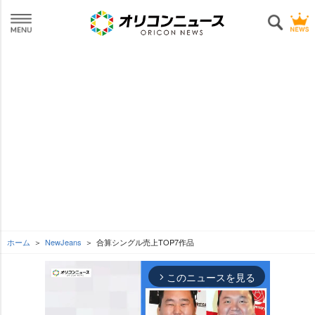
ホーム
NewJeans
合算シングル売上TOP7作品
このニュースを見る
arrow_forward_ios