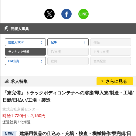
芸能人事典
芸能人TOP
記事
作品
ランキング情報
TV出演
ドラマ出演
CM出演
歌詞
音楽配信
求人特集
さらに見る
「寮完備」トラックボディコンテナへの溶接/即入寮/製造・工場/
日勤/日払い/工場・製造
株式会社京栄センター
時給1,720円～2,150円
派遣社員 / 北海道
建築用製品の仕込み・充填・検査・機械操作/寮完備/日
NEW