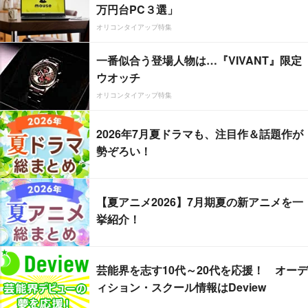
万円台PC３選」
オリコンタイアップ特集
一番似合う登場人物は…『VIVANT』限定
ウオッチ
オリコンタイアップ特集
2026年7月夏ドラマも、注目作＆話題作が
勢ぞろい！
【夏アニメ2026】7月期夏の新アニメを一
挙紹介！
芸能界を志す10代～20代を応援！ オーデ
ィション・スクール情報はDeview