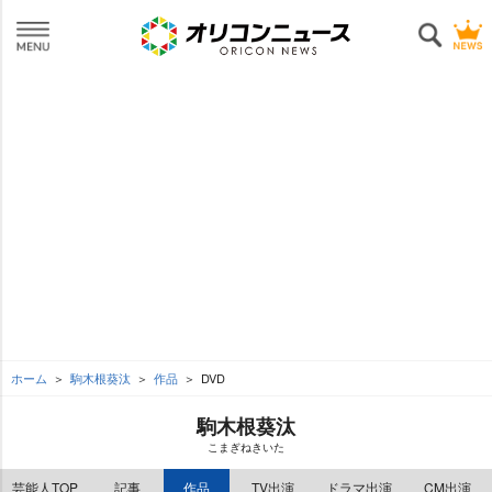
ホーム
駒木根葵汰
作品
DVD
駒木根葵汰
こまぎねきいた
芸能人TOP
記事
作品
TV出演
ドラマ出演
CM出演