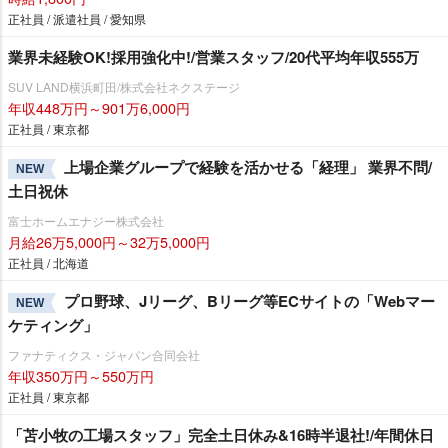
正社員 / 派遣社員 / 愛知県
業界未経験OK!採用強化中!/営業スタッフ/20代平均年収555万
SUV LAND横浜町田/株式会社ネクステージ
年収448万円～901万6,000円
正社員 / 東京都
上場企業グループで経験を活かせる「経理」 業界不問/
NEW
土日祝休
富士ホームエナジー株式会社
月給26万5,000円～32万5,000円
正社員 / 北海道
プロ野球、Jリーグ、Bリーグ等ECサイトの「Webマー
NEW
ケティング」
ファナティクス・ジャパン合同会社
年収350万円～550万円
正社員 / 東京都
「苫小牧の工場スタッフ」完全土日休み&16時半退社!/年間休日