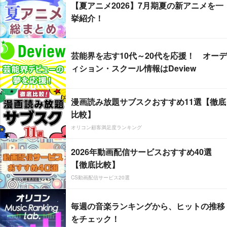
【夏アニメ2026】7月期夏の新アニメを一
挙紹介！
芸能界を志す10代～20代を応援！ オーデ
ィション・スクール情報はDeview
漫画読み放題サブスクおすすめ11選【徹底
比較】
オリコン顧客満足度ランキング
2026年動画配信サービスおすすめ40選
【徹底比較】
CS動画配信サービス20選
毎週の音楽ランキングから、ヒットの推移
をチェック！