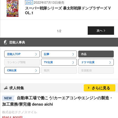
2022年07月13日発売
DVD
スーパー戦隊シリーズ 暴太郎戦隊ドンブラザーズ V
OL.1
1/2
次へ
芸能人事典
芸能人TOP
記事
作品
ランキング情報
TV出演
ドラマ出演
CM出演
歌詞
音楽配信
求人特集
さらに見る
自動車工場で働こう!カーエアコンやエンジンの製造・
NEW
加工業務/寮完備 denso aichi
株式会社テクノスマイル
時給1,800円