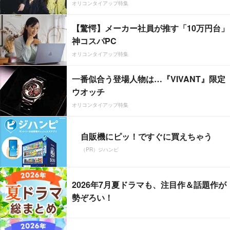
オリコンタイアップ特集
【驚愕】メーカー社員が推す「10万円台」
神コスパPC
オリコンタイアップ特集
一番似合う登場人物は…『VIVANT』限定
ウオッチ
オリコンタイアップ特集
自販機にピッ！ですぐに買えちゃう
（PR）ジハンピ
2026年7月夏ドラマも、注目作＆話題作が
勢ぞろい！