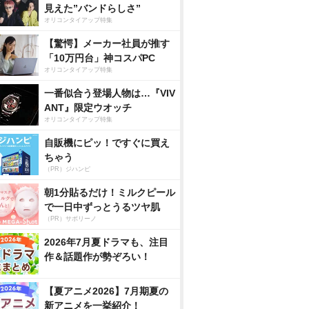
見えた”バンドらしさ”
オリコンタイアップ特集
【驚愕】メーカー社員が推す
「10万円台」神コスパPC
オリコンタイアップ特集
一番似合う登場人物は…『VIV
ANT』限定ウオッチ
オリコンタイアップ特集
自販機にピッ！ですぐに買え
ちゃう
（PR）ジハンピ
朝1分貼るだけ！ミルクピール
で一日中ずっとうるツヤ肌
（PR）サボリーノ
2026年7月夏ドラマも、注目
作＆話題作が勢ぞろい！
【夏アニメ2026】7月期夏の
新アニメを一挙紹介！