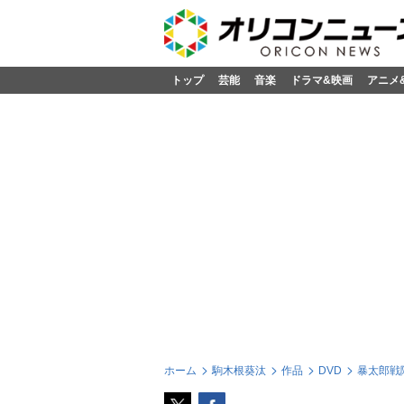
トップ
芸能
音楽
ドラマ&映画
アニメ
ホーム
駒木根葵汰
作品
DVD
暴太郎戦隊