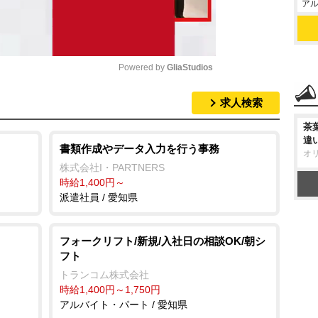
アル
Powered by 
GliaStudios
求人検索
M
u
茶
違
t
書類作成やデータ入力を行う事務
オ
e
株式会社I・PARTNERS
時給1,400円～
派遣社員 / 愛知県
フォークリフト/新規/入社日の相談OK/朝シ
フト
トランコム株式会社
時給1,400円～1,750円
アルバイト・パート / 愛知県