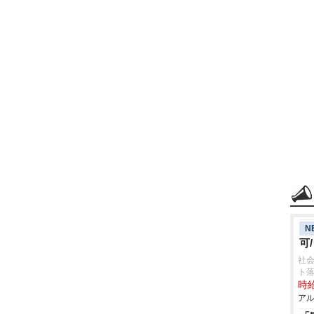
N
可
社会
ト
時給
アル