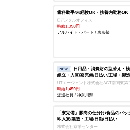
歯科助手/未経験OK・扶養内勤務OK
Eデンタルオフィス
時給1,350円
アルバイト・パート / 東京都
日用品・消費財の型替え・検
NEW
組立・入庫/寮完備/日払い/工場・製
UTエージェント株式会社AGT南関東第
時給1,450円
派遣社員 / 神奈川県
「寮完備」豚肉の仕分け/食品のパッ
即入寮/製造・工場/日勤/日払い
株式会社京栄センター