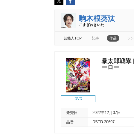
駒木根葵汰
こまぎねきいた
芸能人TOP
記事
作品
ラン
暴太郎戦隊ド
ーロー
DVD
発売日
2022年12月07日
品番
DSTD-20697