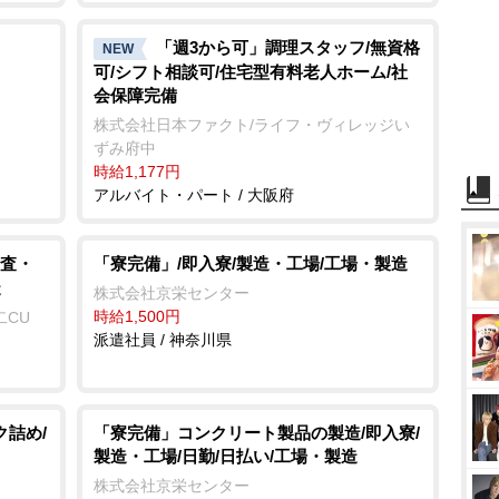
「週3から可」調理スタッフ/無資格
NEW
可/シフト相談可/住宅型有料老人ホーム/社
会保障完備
株式会社日本ファクト/ライフ・ヴィレッジい
ずみ府中
時給1,177円
アルバイト・パート / 大阪府
査・
「寮完備」/即入寮/製造・工場/工場・製造
造
株式会社京栄センター
時給1,500円
二CU
派遣社員 / 神奈川県
ク詰め/
「寮完備」コンクリート製品の製造/即入寮/
製造・工場/日勤/日払い/工場・製造
株式会社京栄センター