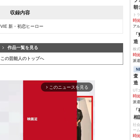
フ
朝
収録内容
ト
時給
OVIE 新・初恋ヒーロー
アル
「
造
作品一覧を見る
株
時給
この芸能人のトップへ
派遣
N
査
造
このニュースを見る
arrow_forward_ios
UT
時給
派遣
「
相
社会
ー
時給