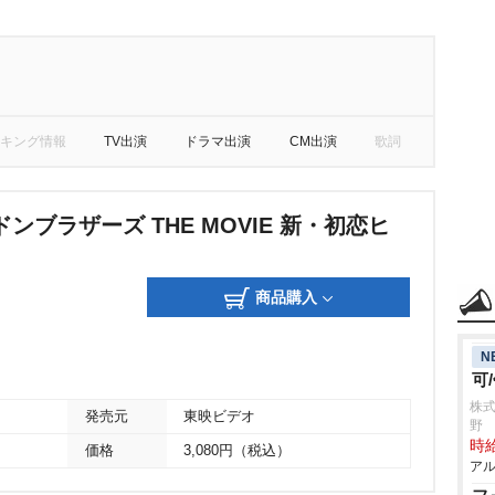
キング情報
TV出演
ドラマ出演
CM出演
歌詞
ンブラザーズ THE MOVIE 新・初恋ヒ
商品購入
N
可
株式
発売元
東映ビデオ
野
時給
価格
3,080円（税込）
アル