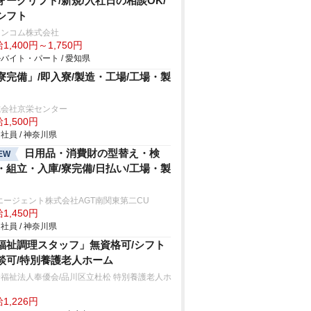
ォークリフト/新規/入社日の相談OK/
シフト
ランコム株式会社
1,400円～1,750円
バイト・パート / 愛知県
寮完備」/即入寮/製造・工場/工場・製
式会社京栄センター
1,500円
社員 / 神奈川県
日用品・消費財の型替え・検
EW
・組立・入庫/寮完備/日払い/工場・製
エージェント株式会社AGT南関東第二CU
1,450円
社員 / 神奈川県
福祉調理スタッフ」無資格可/シフト
談可/特別養護老人ホーム
福祉法人奉優会/品川区立杜松 特別養護老人ホ
ム
1,226円