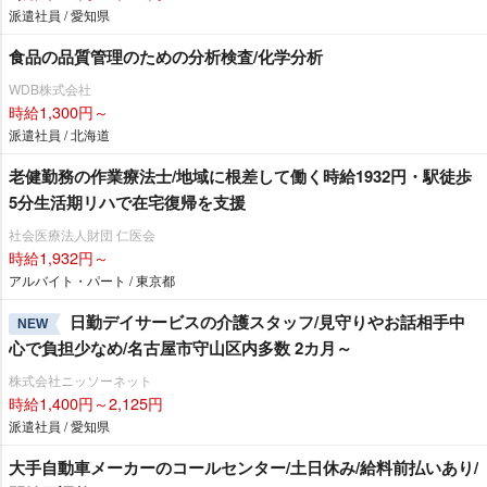
派遣社員 / 愛知県
食品の品質管理のための分析検査/化学分析
WDB株式会社
時給1,300円～
派遣社員 / 北海道
老健勤務の作業療法士/地域に根差して働く時給1932円・駅徒歩
5分生活期リハで在宅復帰を支援
社会医療法人財団 仁医会
時給1,932円～
アルバイト・パート / 東京都
日勤デイサービスの介護スタッフ/見守りやお話相手中
NEW
心で負担少なめ/名古屋市守山区内多数 2カ月～
株式会社ニッソーネット
時給1,400円～2,125円
派遣社員 / 愛知県
大手自動車メーカーのコールセンター/土日休み/給料前払いあり/