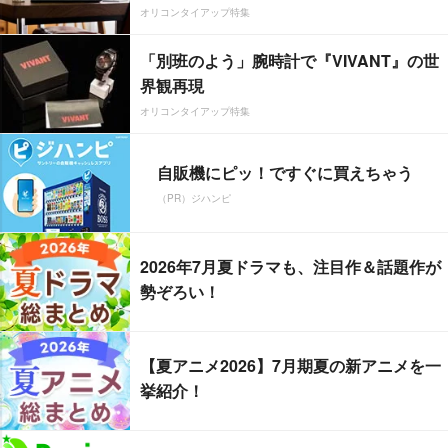
オリコンタイアップ特集
「別班のよう」腕時計で『VIVANT』の世
界観再現
オリコンタイアップ特集
自販機にピッ！ですぐに買えちゃう
（PR）ジハンピ
2026年7月夏ドラマも、注目作＆話題作が
勢ぞろい！
【夏アニメ2026】7月期夏の新アニメを一
挙紹介！