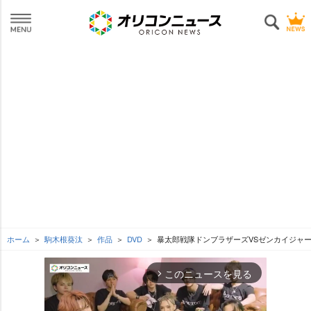
ホーム
駒木根葵汰
作品
DVD
暴太郎戦隊ドンブラザーズVSゼンカイジャー
このニュースを見る
arrow_forward_ios