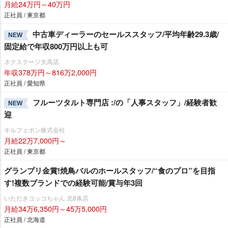
月給24万円～40万円
正社員 / 東京都
中古車ディーラーのセールススタッフ/平均年齢29.3歳/
NEW
固定給で年収800万円以上も可
ネクステージ大高店
年収378万円～816万2,000円
正社員 / 愛知県
フルーツタルト専門店 :/の「人事スタッフ」/経験者歓
NEW
迎
キルフェボン株式会社
月給22万7,000円～
正社員 / 東京都
グランプリ金賞!焼鳥バルのホールスタッフ/“食のプロ”を目指
す!複数ブランドでの経験可能/賞与年3回
いただきコッコちゃん 北8条店
月給34万6,350円～45万5,000円
正社員 / 北海道