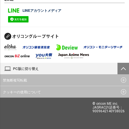
LINEアカウントメディア
PC版に切り替え
禁無断複写転載
クッキーの使用について
© oricon ME inc.
JASRAC許諾番号：
9009642140Y38026