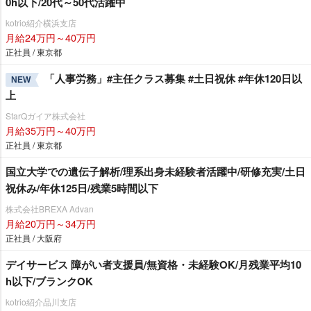
0h以下/20代～50代活躍中
kotrio紹介横浜支店
月給24万円～40万円
正社員 / 東京都
「人事労務」#主任クラス募集 #土日祝休 #年休120日以
NEW
上
StarQガイア株式会社
月給35万円～40万円
正社員 / 東京都
国立大学での遺伝子解析/理系出身未経験者活躍中/研修充実/土日
祝休み/年休125日/残業5時間以下
株式会社BREXA Advan
月給20万円～34万円
正社員 / 大阪府
デイサービス 障がい者支援員/無資格・未経験OK/月残業平均10
h以下/ブランクOK
kotrio紹介品川支店