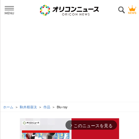
ホーム
駒木根葵汰
作品
Blu-ray
このニュースを見る
arrow_forward_ios