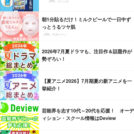
（PR）ジハンピ
朝1分貼るだけ！ミルクピールで一日中ず
っとうるツヤ肌
（PR）サボリーノ
2026年7月夏ドラマも、注目作＆話題作が
勢ぞろい！
【夏アニメ2026】7月期夏の新アニメを一
挙紹介！
芸能界を志す10代～20代を応援！ オーデ
ィション・スクール情報はDeview