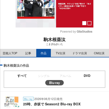
Powered by 
GliaStudios
駒木根葵汰
M
こまぎねきいた
u
t
芸能人TOP
記事
作品
TV出演
ドラマ出演
CM出演
e
駒木根葵汰の作品
すべて
DVD
シングル
アルバム
Blu-ray
2026年06月12日発売
Blu-ray
25時、赤坂で Season2 Blu-ray BOX