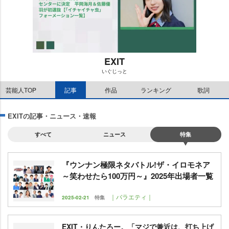
EXIT
いぐじっと
M
芸能人TOP
記事
作品
ランキング
歌詞
u
t
e
EXITの記事・ニュース・速報
すべて
ニュース
特集
『ウンナン極限ネタバトル!ザ・イロモネア
～笑わせたら100万円～』2025年出場者一覧
｜バラエティ｜
2025-02-21
特集
EXIT・りんたろー。「マジで兼近は、打ち上げ