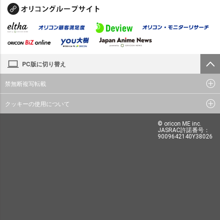
PC版に切り替え
禁無断複写転載
クッキーの使用について
© oricon ME inc.
JASRAC許諾番号：
9009642140Y38026