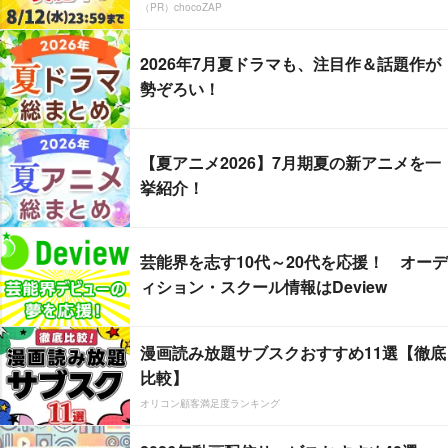
（PR）chocoZAP
2026年7月夏ドラマも、注目作＆話題作が
勢ぞろい！
【夏アニメ2026】7月期夏の新アニメを一
挙紹介！
芸能界を志す10代～20代を応援！ オーデ
ィション・スクール情報はDeview
漫画読み放題サブスクおすすめ11選【徹底
比較】
オリコン顧客満足度ランキング