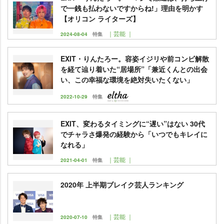
で一銭も払わないですからね!」理由を明かす
【オリコン ライターズ】
｜芸能 ｜
2024-08-04
特集
EXIT・りんたろー。容姿イジリや前コンビ解散
を経て辿り着いた“居場所”「兼近くんとの出会
い、この幸福な環境を絶対失いたくない」
2022-10-29
特集
EXIT、変わるタイミングに“遅い”はない 30代
でチャラさ爆発の経験から「いつでもキレイに
なれる」
｜芸能 ｜
2021-04-01
特集
2020年 上半期ブレイク芸人ランキング
｜芸能 ｜
2020-07-10
特集