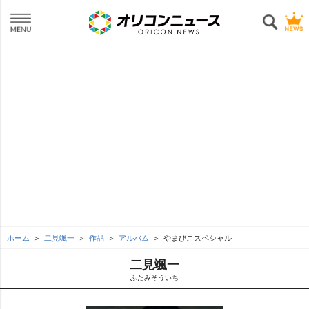
ホーム
二見颯一
作品
アルバム
まびこスペシャル
二見颯一
ふたみそういち