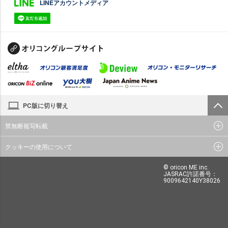
LINEアカウントメディア
PC版に切り替え
禁無断複写転載
クッキーの使用について
© oricon ME inc.
JASRAC許諾番号：
9009642140Y38026