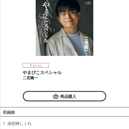
アルバム
まびこスペシャル
二見颯一
商品購入
収録曲
1. 南部蝉しぐれ