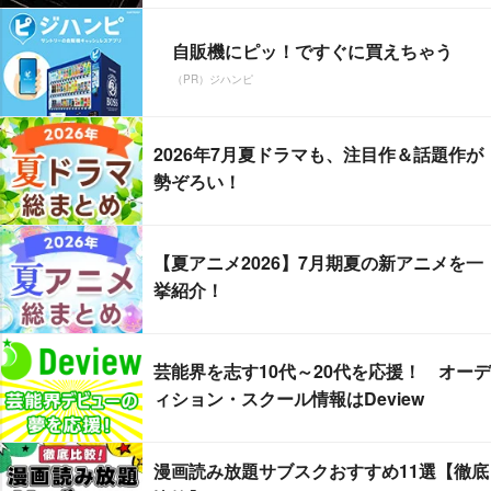
自販機にピッ！ですぐに買えちゃう
（PR）ジハンピ
2026年7月夏ドラマも、注目作＆話題作が
勢ぞろい！
【夏アニメ2026】7月期夏の新アニメを一
挙紹介！
芸能界を志す10代～20代を応援！ オーデ
ィション・スクール情報はDeview
漫画読み放題サブスクおすすめ11選【徹底