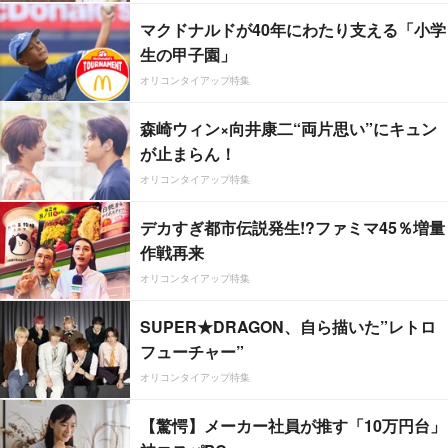
マクドナルドが40年にわたり支える「小学
生の甲子園」
オリコンタイアップ特集
森崎ウィン×向井康二“両片思い”にキュン
が止まらん！
オリコンタイアップ特集
デカすぎ都市伝説発生!?ファミマ45％増量
作戦再来
オリコンタイアップ特集
SUPER★DRAGON、自ら描いた”レトロ
フューチャー”
オリコンタイアップ特集
【驚愕】メーカー社員が推す「10万円台」