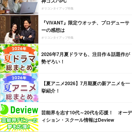
神コスパPC
オリコンタイアップ特集
『VIVANT』限定ウオッチ、プロデューサ
ーの感想は
オリコンタイアップ特集
2026年7月夏ドラマも、注目作＆話題作が
勢ぞろい！
【夏アニメ2026】7月期夏の新アニメを一
挙紹介！
芸能界を志す10代～20代を応援！ オーデ
ィション・スクール情報はDeview