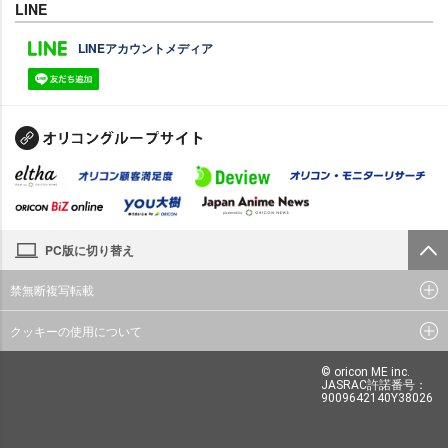
LINE
LINEアカウントメディア
PC版に切り替え
禁無断複写転載
クッキーの使用について
© oricon ME inc.
JASRAC許諾番号：
9009642140Y38026