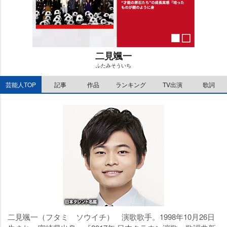
二見颯一
ふたみそういち
M
芸能人TOP
記事
作品
ランキング
TV出演
歌詞
u
t
e
二見颯一（フタミ ソウイチ） 演歌歌手。1998年10月26日