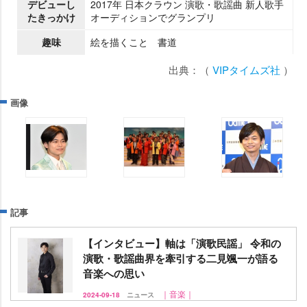
デビューし
2017年 日本クラウン 演歌・歌謡曲 新人歌手
たきっかけ
オーディションでグランプリ
趣味
絵を描くこと 書道
出典：（
VIPタイムズ社
）
画像
記事
【インタビュー】軸は「演歌民謡」 令和の
演歌・歌謡曲界を牽引する二見颯一が語る
音楽への思い
｜音楽｜
2024-09-18
ニュース