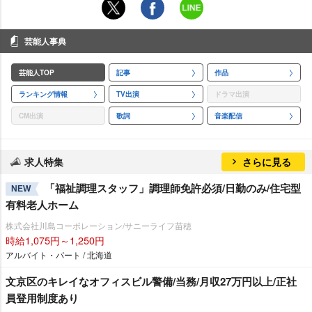
芸能人事典
芸能人TOP
記事
作品
ランキング情報
TV出演
ドラマ出演
CM出演
歌詞
音楽配信
求人特集
さらに見る
「福祉調理スタッフ」調理師免許必須/日勤のみ/住宅型
NEW
有料老人ホーム
株式会社川島コーポレーション/サニーライフ苗穂
時給1,075円～1,250円
アルバイト・パート / 北海道
文京区のキレイなオフィスビル警備/当務/月収27万円以上/正社
員登用制度あり