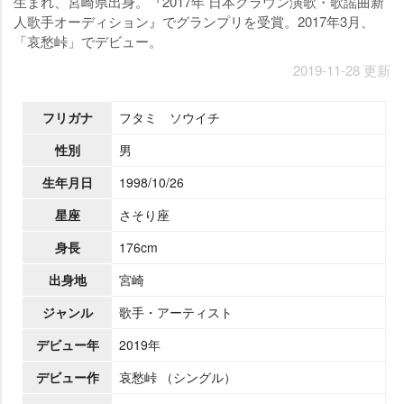
生まれ、宮崎県出身。『2017年 日本クラウン演歌・歌謡曲新
人歌手オーディション』でグランプリを受賞。2017年3月、
「哀愁峠」でデビュー。
2019-11-28 更新
フリガナ
フタミ ソウイチ
性別
男
生年月日
1998/10/26
星座
さそり座
身長
176cm
出身地
宮崎
ジャンル
歌手・アーティスト
デビュー年
2019年
デビュー作
哀愁峠 （シングル）