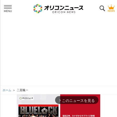
ホーム
二見颯一
このニュースを見る
arrow_forward_ios