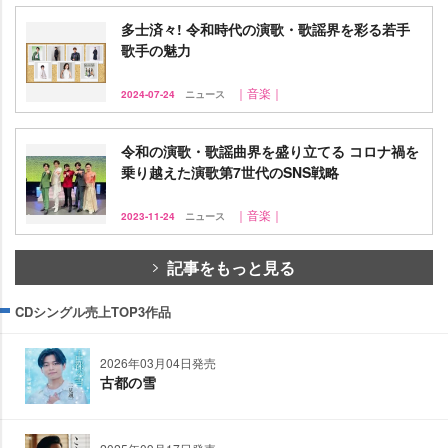
多士済々! 令和時代の演歌・歌謡界を彩る若手
歌手の魅力
｜音楽｜
2024-07-24
ニュース
令和の演歌・歌謡曲界を盛り立てる コロナ禍を
乗り越えた演歌第7世代のSNS戦略
｜音楽｜
2023-11-24
ニュース
記事をもっと見る
CDシングル売上TOP3作品
2026年03月04日発売
古都の雪