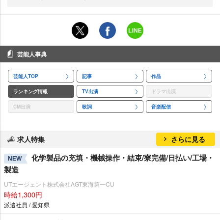
芸能人事典
芸能人TOP
記事
作品
ランキング情報
TV出演
ドラマ出演
CM出演
歌詞
音楽配信
求人特集
さらに見る
化学製品の充填・機械操作・結束/寮完備/日払い/工場・
NEW
製造
UTエージェント株式会社AGT東海第一CU
時給1,300円
派遣社員 / 愛知県