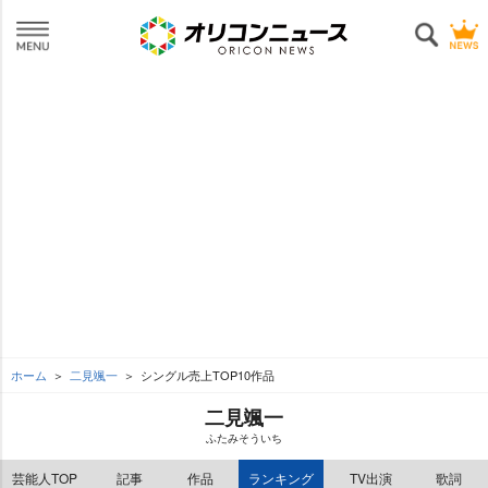
ホーム
二見颯一
シングル売上TOP10作品
二見颯一
ふたみそういち
芸能人TOP
記事
作品
ランキング
TV出演
歌詞