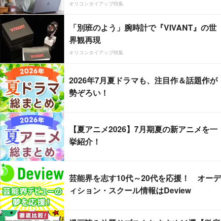
オリコンタイアップ特集
「別班のよう」腕時計で『VIVANT』の世
界観再現
オリコンタイアップ特集
2026年7月夏ドラマも、注目作＆話題作が
勢ぞろい！
【夏アニメ2026】7月期夏の新アニメを一
挙紹介！
芸能界を志す10代～20代を応援！ オーデ
ィション・スクール情報はDeview