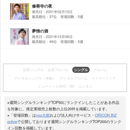
修善寺の夜
発売日：2021年02月10日
最高順位：37位 登場回数：5週
夢情の酒
発売日：2021年10月06日
最高順位：49位 登場回数：5週
合算シングル
合算アルバム
シングル
アルバム
デジタルシングル（単曲）
デジタルアルバム
ストリーミング
ミュージックDVD・BD
エンタメ
※週間シングルランキングTOP50にランクインしたことがある作品
を対象に、推定累積売上枚数の上位20件を掲載しています。
※「登場回数」は
you大樹
および法人向けサービス・
ORICON BiZ
online
で公開しております週間シングルランキングTOP200のランク
イン回数を掲載しています。