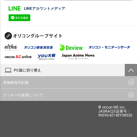
LINEアカウントメディア
PC版に切り替え
禁無断複写転載
クッキーの使用について
© oricon ME inc.
JASRAC許諾番号：
9009642140Y38026