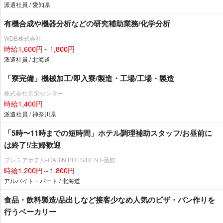
派遣社員 / 愛知県
有機合成や機器分析などの研究補助業務/化学分析
WDB株式会社
時給1,600円～1,800円
派遣社員 / 北海道
「寮完備」機械加工/即入寮/製造・工場/工場・製造
株式会社京栄センター
時給1,400円
派遣社員 / 神奈川県
「5時〜11時までの短時間」ホテル調理補助スタッフ/お昼前に
は終了!/主婦歓迎
プレミアホテル-CABIN PRESIDENT-函館
時給1,200円～1,800円
アルバイト・パート / 北海道
食品・飲料製造/品出しなど接客少なめ人気のピザ・パン作りを
行うベーカリー