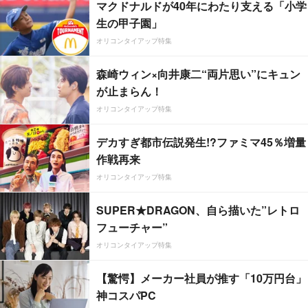
マクドナルドが40年にわたり支える「小学
生の甲子園」
オリコンタイアップ特集
森崎ウィン×向井康二“両片思い”にキュン
が止まらん！
オリコンタイアップ特集
デカすぎ都市伝説発生!?ファミマ45％増量
作戦再来
オリコンタイアップ特集
SUPER★DRAGON、自ら描いた”レトロ
フューチャー”
オリコンタイアップ特集
【驚愕】メーカー社員が推す「10万円台」
神コスパPC