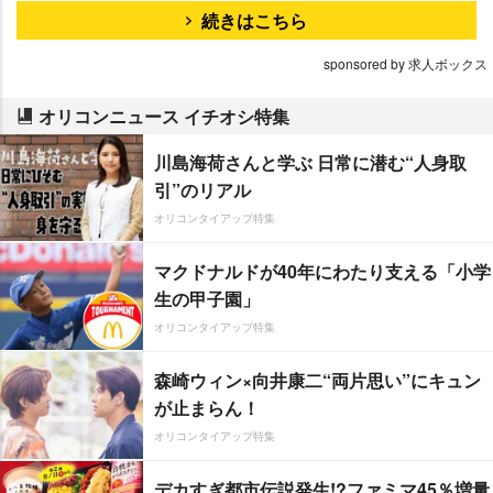
続きはこちら
sponsored by 求人ボックス
オリコンニュース イチオシ特集
川島海荷さんと学ぶ 日常に潜む“人身取
引”のリアル
オリコンタイアップ特集
マクドナルドが40年にわたり支える「小学
生の甲子園」
オリコンタイアップ特集
森崎ウィン×向井康二“両片思い”にキュン
が止まらん！
オリコンタイアップ特集
デカすぎ都市伝説発生!?ファミマ45％増量