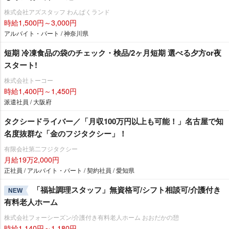
株式会社アズスタッフ わんぱくランド
時給1,500円～3,000円
アルバイト・パート / 神奈川県
短期 冷凍食品の袋のチェック・検品/2ヶ月短期 選べる夕方or夜
スタート!
株式会社トーコー
時給1,400円～1,450円
派遣社員 / 大阪府
タクシードライバー／「月収100万円以上も可能！」名古屋で知
名度抜群な「金のフジタクシー」！
有限会社第二フジタクシー
月給19万2,000円
正社員 / アルバイト・パート / 契約社員 / 愛知県
「福祉調理スタッフ」無資格可/シフト相談可/介護付き
NEW
有料老人ホーム
株式会社フォーシーズン/介護付き有料老人ホーム おおだかの憩
時給1,140円～1,180円