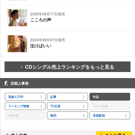
2025年09月17日発売
こころの声
2024年08月07日発売
泣けばいい
CDシングル売上ランキングをもっと見る
芸能人事典
芸能人TOP
記事
作品
ランキング情報
TV出演
ドラマ出演
CM出演
歌詞
音楽配信