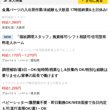
求人特集
さらに見る
金属パーツの入出荷作業/未経験も大歓迎 17時前終業&土日休み!
株式会社トーコー
時給1,380円
派遣社員 / 大阪府
「福祉調理スタッフ」無資格可/シフト相談可/住宅型有
NEW
料老人ホーム
株式会社T・Yカンパニー/住宅型有料老人ホーム こころ
時給1,170円～1,270円
アルバイト・パート / 愛知県
調理補助/週3日～OK/短時間/残業なし&扶養内 OK/特別な経験は
要りません/家事の延長で働けます
イフスコヘルスケア株式会社/ひだまりの里きよせ
時給1,226円
アルバイト・パート / 東京都
ベビーシッター/履歴書不要・即日勤務OK/WEB面接で当日内定
も可/直行直帰OK/週1～OK