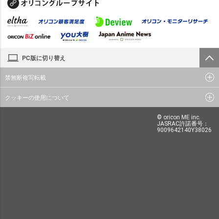
PC版に切り替え
禁無断複写転載
クッキーの使用について
© oricon ME inc.
JASRAC許諾番号：
9009642140Y38026