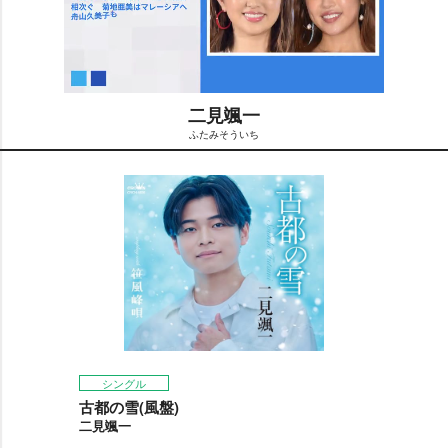
二見颯一
ふたみそういち
M
u
t
e
シングル
古都の雪(風盤)
二見颯一