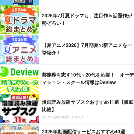
2026年7月夏ドラマも、注目作＆話題作が
勢ぞろい！
【夏アニメ2026】7月期夏の新アニメを一
挙紹介！
芸能界を志す10代～20代を応援！ オーデ
ィション・スクール情報はDeview
漫画読み放題サブスクおすすめ11選【徹底
比較】
オリコン顧客満足度ランキング
2026年動画配信サービスおすすめ40選