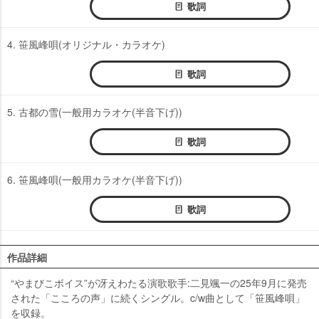
歌詞
4. 笹風峰唄(オリジナル・カラオケ)
歌詞
5. 古都の雪(一般用カラオケ(半音下げ))
歌詞
6. 笹風峰唄(一般用カラオケ(半音下げ))
歌詞
作品詳細
“やまびこボイス”が冴えわたる演歌歌手:二見颯一の25年9月に発売
された「こころの声」に続くシングル。c/w曲として「笹風峰唄」
を収録。