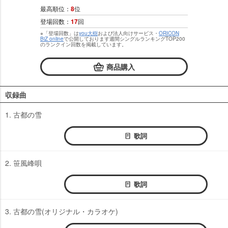
最高順位：
8
位
登場回数：
17
回
※「登場回数」は
you大樹
および法人向けサービス・
ORICON
BiZ online
で公開しております週間シングルランキングTOP200
のランクイン回数を掲載しています。
商品購入
収録曲
1. 古都の雪
歌詞
2. 笹風峰唄
歌詞
3. 古都の雪(オリジナル・カラオケ)