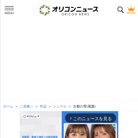
ホーム
二見颯一
作品
シングル
古都の雪(風盤)
このニュースを見る
arrow_forward_ios