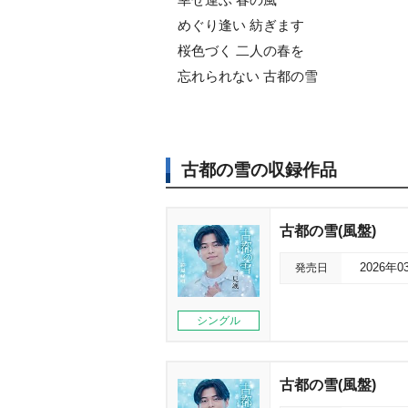
めぐり逢い 紡ぎます
桜色づく 二人の春を
忘れられない 古都の雪
古都の雪の収録作品
古都の雪(風盤)
発売日
2026年0
シングル
古都の雪(風盤)