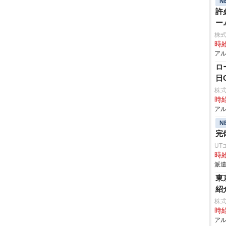
N
許
ー
株式
時給
アル
ロ
日
株式
時給
アル
N
完
UT
時給
派遣
東
紹
株式
時給
アル