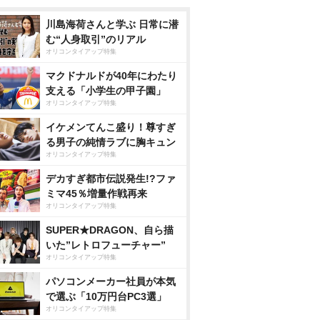
川島海荷さんと学ぶ 日常に潜
む“人身取引”のリアル
オリコンタイアップ特集
マクドナルドが40年にわたり
支える「小学生の甲子園」
オリコンタイアップ特集
イケメンてんこ盛り！尊すぎ
る男子の純情ラブに胸キュン
オリコンタイアップ特集
デカすぎ都市伝説発生!?ファ
ミマ45％増量作戦再来
オリコンタイアップ特集
SUPER★DRAGON、自ら描
いた”レトロフューチャー”
オリコンタイアップ特集
パソコンメーカー社員が本気
で選ぶ「10万円台PC3選」
オリコンタイアップ特集