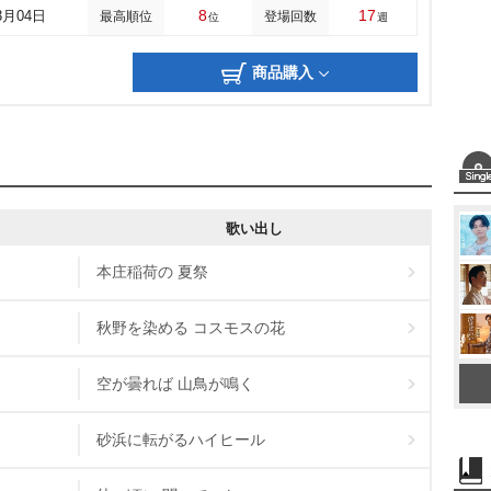
8
17
3月04日
最高順位
登場回数
位
週
商品購入
歌い出し
本庄稲荷の 夏祭
秋野を染める コスモスの花
空が曇れば 山鳥が鳴く
砂浜に転がるハイヒール