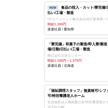
食品の投入・カット/寮完備/
NEW
払い/工場・製造
UTエージェント株式会社AGT東海第一
時給1,160円
派遣社員 / 愛知県
「寮完備」和菓子の製造/即入寮/製造
場/日勤/日払い/工場・製造
株式会社京栄センター
時給1,100円～1,375円
派遣社員 / 北海道
「福祉調理スタッフ」無資格可/シフ
可/特別養護老人ホーム
社会福祉法人湘南愛心会/特別養護老人
逗子杜の郷