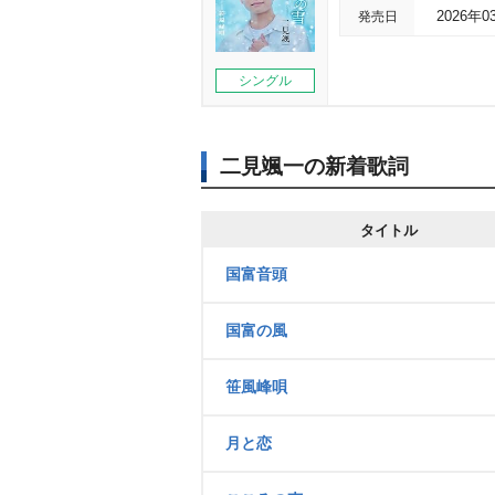
発売日
2026年0
シングル
二見颯一の新着歌詞
タイトル
国富音頭
国富の風
笹風峰唄
月と恋