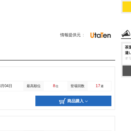
情報提供元
茶
違
オ
8
17
3月04日
最高順位
登場回数
位
週
商品購入