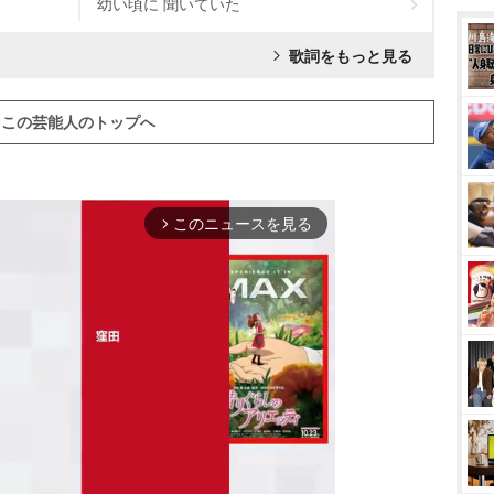
幼い頃に 聞いていた
歌詞をもっと見る
この芸能人のトップへ
このニュースを見る
arrow_forward_ios