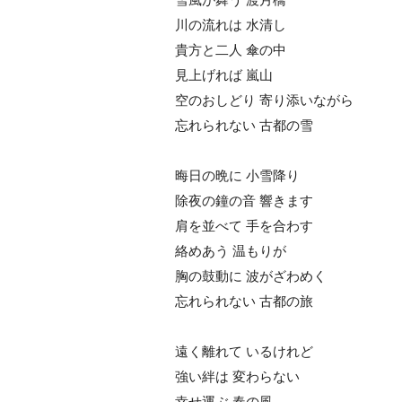
川の流れは 水清し
貴方と二人 傘の中
見上げれば 嵐山
空のおしどり 寄り添いながら
忘れられない 古都の雪
晦日の晩に 小雪降り
除夜の鐘の音 響きます
肩を並べて 手を合わす
絡めあう 温もりが
胸の鼓動に 波がざわめく
忘れられない 古都の旅
遠く離れて いるけれど
強い絆は 変わらない
幸せ運ぶ 春の風