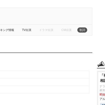
キング情報
TV出演
ドラマ出演
CM出演
歌詞
「
相
ナラ
材
時給
アル