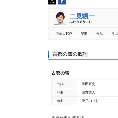
二見颯一
ふたみそういち
芸能人TOP
記事
作品
ラン
古都の雪の歌詞
古都の雪
柳田直史
作詞
四方章人
作曲
伊戸のりお
編曲
雪風が舞う 渡月橋