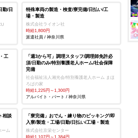
日勤/日
特殊車両の製造・検査/寮完備/日払い/工
場・製造
株式会社ライオン社
CU
時給1,800円
派遣社員 / 神奈川県
・工
「週3から可」調理スタッフ/調理師免許必
須/日勤のみ/特別養護老人ホーム/社会保障
完備
社会福祉法人湘光会/特別養護老人ホーム まほ
ろばの家
時給1,225円～1,300円
アルバイト・パート / 神奈川県
ト相談
「寮完備」おでん・練り物のピッキング/即
入寮/製造・工場/日勤/日払い/工場・製造
ホーム
株式会社京栄センター
時給1,107円～1,384円