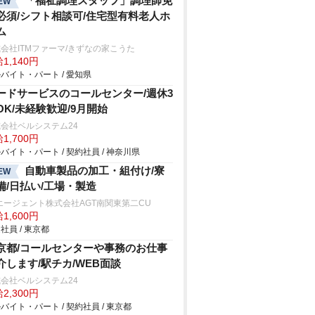
「福祉調理スタッフ」調理師免
EW
必須/シフト相談可/住宅型有料老人ホ
ム
会社ITMファーマ/きずなの家こうた
1,140円
バイト・パート / 愛知県
ードサービスのコールセンター/週休3
OK/未経験歓迎/9月開始
会社ベルシステム24
1,700円
バイト・パート / 契約社員 / 神奈川県
自動車製品の加工・組付け/寮
EW
備/日払い/工場・製造
エージェント株式会社AGT南関東第二CU
1,600円
社員 / 東京都
京都/コールセンターや事務のお仕事
介します/駅チカ/WEB面談
会社ベルシステム24
2,300円
バイト・パート / 契約社員 / 東京都