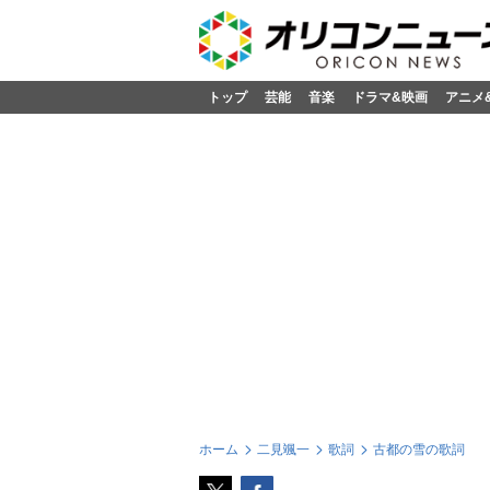
トップ
芸能
音楽
ドラマ&映画
アニメ
ホーム
二見颯一
歌詞
古都の雪の歌詞