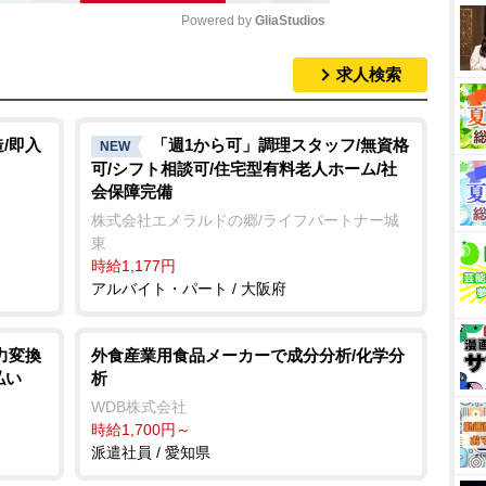
Powered by 
GliaStudios
求人検索
M
u
t
/即入
「週1から可」調理スタッフ/無資格
NEW
可/シフト相談可/住宅型有料老人ホーム/社
e
会保障完備
株式会社エメラルドの郷/ライフパートナー城
東
時給1,177円
アルバイト・パート / 大阪府
力変換
外食産業用食品メーカーで成分分析/化学分
払い
析
WDB株式会社
時給1,700円～
派遣社員 / 愛知県