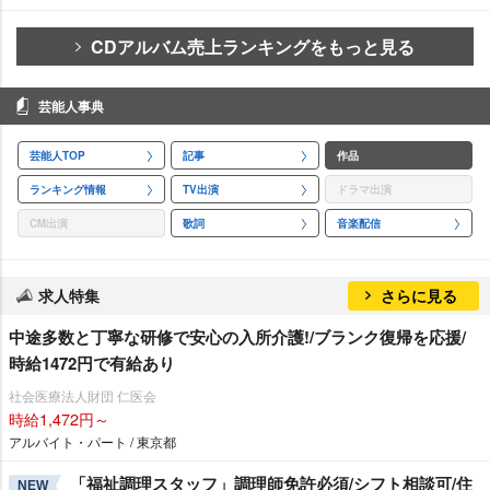
CDアルバム売上ランキングをもっと見る
芸能人事典
芸能人TOP
記事
作品
ランキング情報
TV出演
ドラマ出演
CM出演
歌詞
音楽配信
求人特集
さらに見る
中途多数と丁寧な研修で安心の入所介護!/ブランク復帰を応援/
時給1472円で有給あり
社会医療法人財団 仁医会
時給1,472円～
アルバイト・パート / 東京都
「福祉調理スタッフ」調理師免許必須/シフト相談可/住
NEW