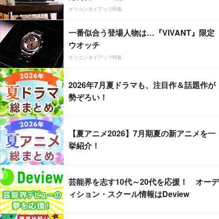
オリコンタイアップ特集
一番似合う登場人物は…『VIVANT』限定
ウオッチ
オリコンタイアップ特集
2026年7月夏ドラマも、注目作＆話題作が
勢ぞろい！
【夏アニメ2026】7月期夏の新アニメを一
挙紹介！
芸能界を志す10代～20代を応援！ オーデ
ィション・スクール情報はDeview