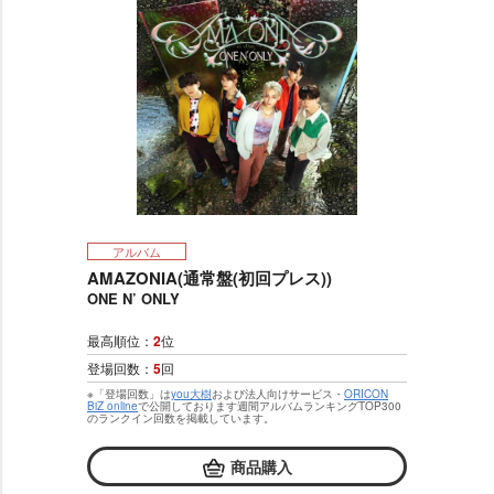
アルバム
AMAZONIA(通常盤(初回プレス))
ONE N’ ONLY
最高順位：
2
位
登場回数：
5
回
※「登場回数」は
you大樹
および法人向けサービス・
ORICON
BiZ online
で公開しております週間アルバムランキングTOP300
のランクイン回数を掲載しています。
商品購入