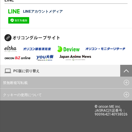
LINEアカウントメディア
PC版に切り替え
禁無断複写転載
クッキーの使用について
© oricon ME inc.
JASRAC許諾番号：
9009642140Y38026