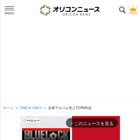
ホーム
ONE N’ ONLY
合算アルバム売上TOP6作品
このニュースを見る
arrow_forward_ios