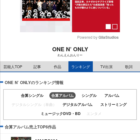
Powered by 
GliaStudios
ONE N’ ONLY
M
わんえんおんりー
u
t
芸能人TOP
記事
作品
ランキング
TV出演
歌詞
e
ONE N’ ONLYのランキング情報
合算シングル
合算アルバム
シングル
アルバム
デジタルシングル（単曲）
デジタルアルバム
ストリーミング
ミュージックDVD・BD
エンタメ
合算アルバム売上TOP6作品