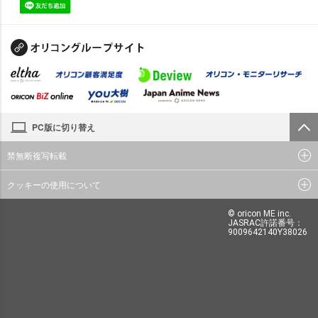
PC版に切り替え
禁無断複写転載
クッキーの使用について
© oricon ME inc.
JASRAC許諾番号：
9009642140Y38026