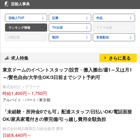
芸能人事典
芸能人TOP
記事
作品
ランキング情報
TV出演
ドラマ出演
CM出演
歌詞
音楽配信
求人特集
さらに見る
東京ドームのイベントスタッフ/設営・搬入搬出/週1～又は月1
～/髪色自由/大学生OK/3日前までシフト予約可
株式会社ビッグワーク
時給1,400円～1,750円
アルバイト・パート / 東京都
「未経験・所持金0でも可」配達スタッフ/日払いOK/電話面接
OK/家具家電付きの寮完備/引っ越し費用全額負担
株式会社朝日新聞立川総合販売 豊田
日給8,440円～