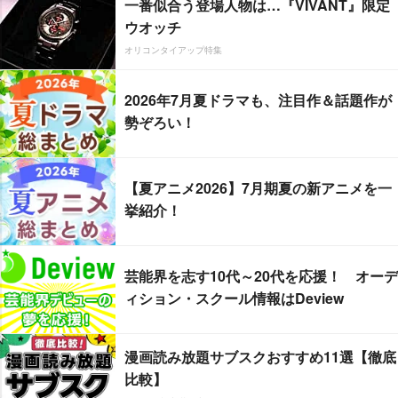
一番似合う登場人物は…『VIVANT』限定
ウオッチ
オリコンタイアップ特集
2026年7月夏ドラマも、注目作＆話題作が
勢ぞろい！
【夏アニメ2026】7月期夏の新アニメを一
挙紹介！
芸能界を志す10代～20代を応援！ オーデ
ィション・スクール情報はDeview
漫画読み放題サブスクおすすめ11選【徹底
比較】