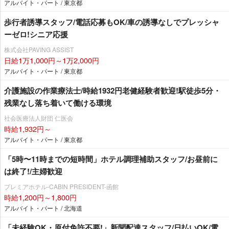
アルバイト・パート / 東京都
歩行者誘導スタッフ/電話応募もOK/車の誘導なしでプレッシャ
ーゼロ!シニア応援
株式会社PAVING ASSIST
日給1万1,000円～1万2,000円
アルバイト・パート / 東京都
介護施設の作業療法士/時給1932円老健経験者歓迎!駅徒歩5分・
残業なし落ち着いて働ける環境
社会医療法人財団 仁医会
時給1,932円～
アルバイト・パート / 東京都
「5時〜11時までの短時間」ホテル調理補助スタッフ/お昼前に
は終了!/主婦歓迎
プレミアホテル-CABIN PRESIDENT-函館
時給1,200円～1,800円
アルバイト・パート / 北海道
「未経験OK・原付免許不要!」新聞配達スタッフ/日払いOK/電