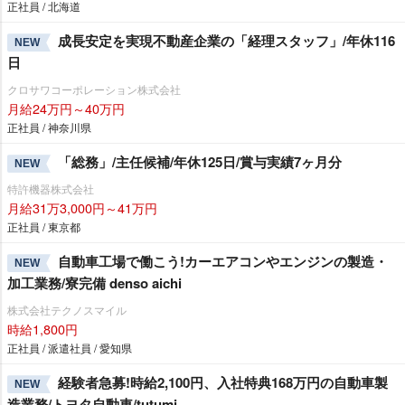
正社員 / 北海道
成長安定を実現不動産企業の「経理スタッフ」/年休116
NEW
日
クロサワコーポレーション株式会社
月給24万円～40万円
正社員 / 神奈川県
「総務」/主任候補/年休125日/賞与実績7ヶ月分
NEW
特許機器株式会社
月給31万3,000円～41万円
正社員 / 東京都
自動車工場で働こう!カーエアコンやエンジンの製造・
NEW
加工業務/寮完備 denso aichi
株式会社テクノスマイル
時給1,800円
正社員 / 派遣社員 / 愛知県
経験者急募!時給2,100円、入社特典168万円の自動車製
NEW
造業務/トヨタ自動車/tutumi