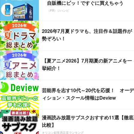
自販機にピッ！ですぐに買えちゃう
（PR）ジハンピ
2026年7月夏ドラマも、注目作＆話題作が
勢ぞろい！
【夏アニメ2026】7月期夏の新アニメを一
挙紹介！
芸能界を志す10代～20代を応援！ オーデ
ィション・スクール情報はDeview
漫画読み放題サブスクおすすめ11選【徹底
比較】
オリコン顧客満足度ランキング