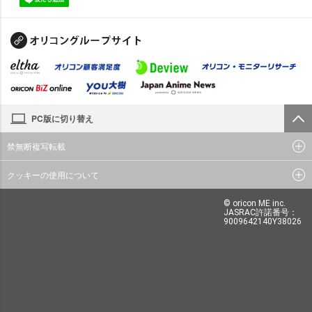
PC版に切り替え
禁無断複写転載
クッキーの使用について
© oricon ME inc.
JASRAC許諾番号：
9009642140Y38026