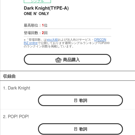
シングル
Dark Knight(TYPE-A)
ONE N’ ONLY
最高順位：
1
位
登場回数：
2
回
※「登場回数」は
you大樹
および法人向けサービス・
ORICON
BiZ online
で公開しております週間シングルランキングTOP200
のランクイン回数を掲載しています。
商品購入
収録曲
1. Dark Knight
歌詞
2. POP! POP!
歌詞