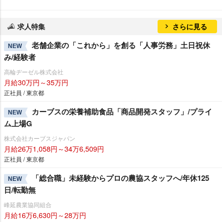
求人特集
さらに見る
老舗企業の「これから」を創る「人事労務」土日祝休
NEW
み/経験者
高輪ヂーゼル株式会社
月給30万円～35万円
正社員 / 東京都
カーブスの栄養補助食品「商品開発スタッフ」/プライ
NEW
ム上場G
株式会社カーブスジャパン
月給26万1,058円～34万6,509円
正社員 / 東京都
「総合職」未経験からプロの農協スタッフへ/年休125
NEW
日/転勤無
峰延農業協同組合
月給16万6,630円～28万円