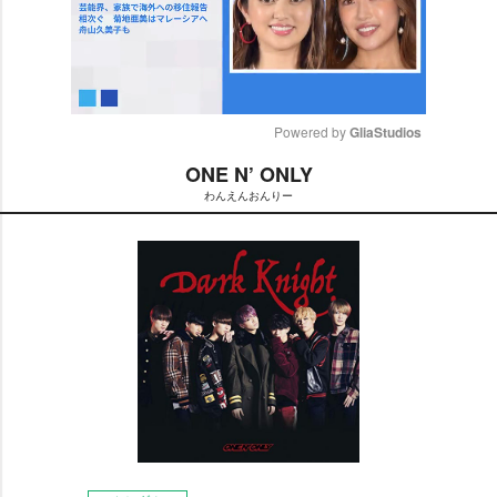
Powered by 
GliaStudios
ONE N’ ONLY
M
わんえんおんりー
u
t
e