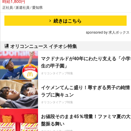
時給1,800円
正社員 / 派遣社員 / 愛知県
続きはこちら
sponsored by 求人ボックス
オリコンニュース イチオシ特集
マクドナルドが40年にわたり支える「小学
生の甲子園」
オリコンタイアップ特集
イケメンてんこ盛り！尊すぎる男子の純情
ラブに胸キュン
オリコンタイアップ特集
お値段そのまま45％増量！ファミマ夏の大
盤振る舞い