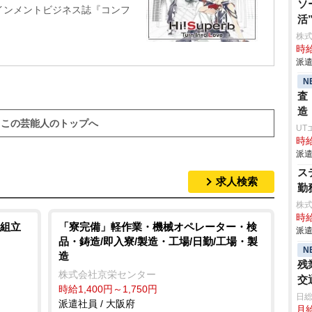
ソ
インメントビジネス誌『コンフ
活
株
時給
派遣
N
査
造
この芸能人のトップへ
UT
時給
派遣
ス
求人検索
勤
株
時給
組立
「寮完備」軽作業・機械オペレーター・検
派遣
品・鋳造/即入寮/製造・工場/日勤/工場・製
N
造
残
株式会社京栄センター
交
時給1,400円～1,750円
日
派遣社員 / 大阪府
月給