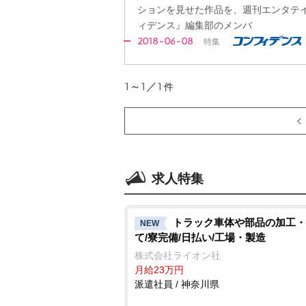
ションを見せた作品を、週刊エンタテ
ィデンス』編集部のメンバ
2018-06-08
特集
1～1／1
件
求人特集
トラック車体や部品の加工・
NEW
て/寮完備/日払い/工場・製造
株式会社ライオン社
月給23万円
派遣社員 / 神奈川県