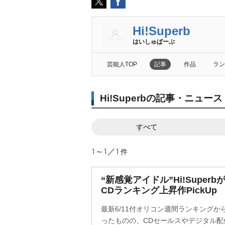
Hi!Superb
はいしゅぱーぶ
芸能人TOP
記事
作品
ラン
Hi!Superbの記事・ニュー
すべて
1～1／1
件
“新感覚アイドル”Hi!Superb
CDランキング上昇作PickUp
最新6/11付オリコン週間ランキングか
ったものの、CDセールスやデジタル