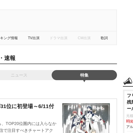
キング情報
TV出演
ドラマ出演
CM出演
歌詞
ス・速報
ニュース
特集
フ
残
が31位に初登場～6/11付
ー
元祖
時給
ら、TOP20位圏内には入らなか
アル
配信で注目すべきチャートアク