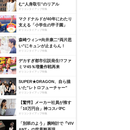
む“人身取引”のリアル
オリコンタイアップ特集
マクドナルドが40年にわたり
支える「小学生の甲子園」
オリコンタイアップ特集
森崎ウィン×向井康二“両片思
い”にキュンが止まらん！
オリコンタイアップ特集
デカすぎ都市伝説発生!?ファ
ミマ45％増量作戦再来
オリコンタイアップ特集
SUPER★DRAGON、自ら描
いた”レトロフューチャー”
オリコンタイアップ特集
【驚愕】メーカー社員が推す
「10万円台」神コスパPC
オリコンタイアップ特集
「別班のよう」腕時計で『VIV
ANT』の世界観再現