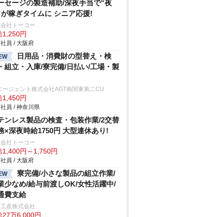
ーセージの製造補助/深夜手当で“夜
”が稼ぎタイムに シニア応援!
式会社トーコー
1,250円
社員 / 大阪府
日用品・消費財の型替え・検
EW
・組立・入庫/寮完備/日払い/工場・製
エージェント株式会社AGT南関東第二CU
1,450円
社員 / 神奈川県
テンレス製品の検査・包装作業/2交替
務×深夜時給1750円 大型連休あり!
式会社トーコー
1,400円～1,750円
社員 / 大阪府
寮完備/小さな製品の組立作業/
EW
業少なめ/給与前渡しOK/女性活躍中/
通費支給
総工産株式会社
27万6,000円