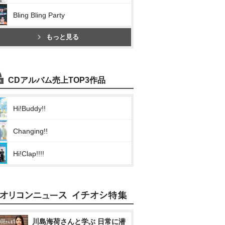
Bling Bling Party
もっと見る
CDアルバム売上TOP3作品
Hi!Buddy!!
Changing!!
Hi!Clap!!!!
川島海荷さんと学ぶ 日常に潜