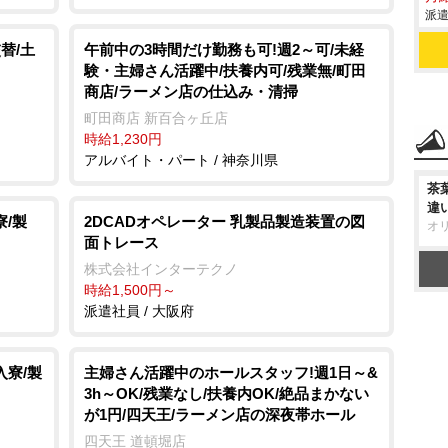
派遣
替/土
午前中の3時間だけ勤務も可!週2～可/未経
験・主婦さん活躍中/扶養内可/残業無/町田
商店/ラーメン店の仕込み・清掃
町田商店 新百合ヶ丘店
時給1,230円
アルバイト・パート / 神奈川県
茶
違
/製
2DCADオペレーター 乳製品製造装置の図
オ
面トレース
株式会社インターテクノ
時給1,500円～
派遣社員 / 大阪府
入寮/製
主婦さん活躍中のホールスタッフ!週1日～&
3h～OK/残業なし/扶養内OK/絶品まかない
が1円/四天王/ラーメン店の深夜帯ホール
四天王 道頓堀店