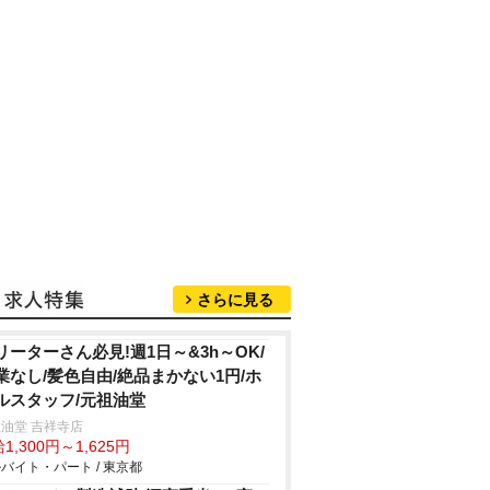
さらに見る
リーターさん必見!週1日～&3h～OK/
業なし/髪色自由/絶品まかない1円/ホ
ルスタッフ/元祖油堂
油堂 吉祥寺店
1,300円～1,625円
バイト・パート / 東京都