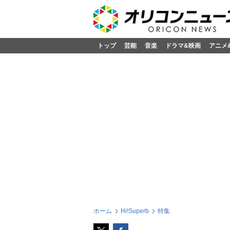
トップ
芸能
音楽
ドラマ&映画
アニメ
ホーム
Hi!Superb
特集