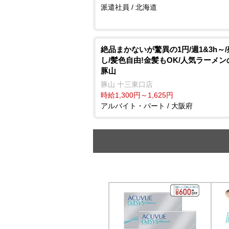
派遣社員 / 北海道
絶品まかないが驚異の1円/週1&3h～
し/髪色自由!金髪もOK/人気ラーメン
豚山
豚山 十三東口店
時給1,300円～1,625円
アルバイト・パート / 大阪府