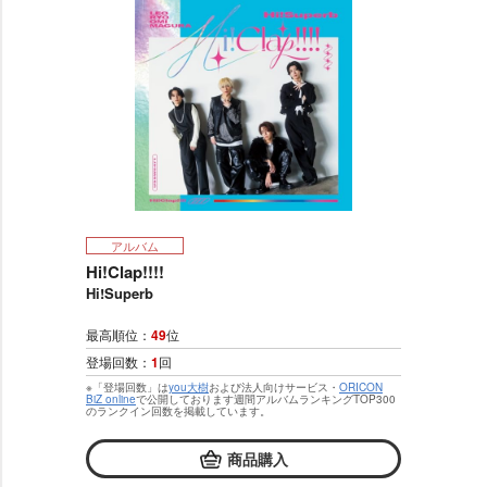
アルバム
Hi!Clap!!!!
Hi!Superb
最高順位：
49
位
登場回数：
1
回
※「登場回数」は
you大樹
および法人向けサービス・
ORICON
BiZ online
で公開しております週間アルバムランキングTOP300
のランクイン回数を掲載しています。
商品購入