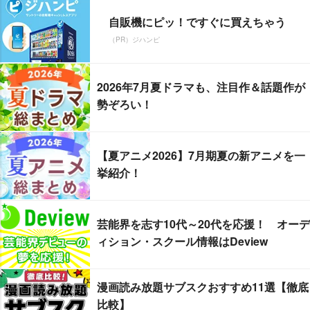
自販機にピッ！ですぐに買えちゃう
（PR）ジハンピ
2026年7月夏ドラマも、注目作＆話題作が
勢ぞろい！
【夏アニメ2026】7月期夏の新アニメを一
挙紹介！
芸能界を志す10代～20代を応援！ オーデ
ィション・スクール情報はDeview
漫画読み放題サブスクおすすめ11選【徹底
比較】