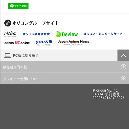
PC版に切り替え
禁無断複写転載
クッキーの使用について
© oricon ME inc.
JASRAC許諾番号：
9009642140Y38026