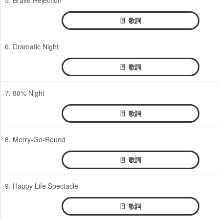
歌詞
6. Dramatic Night
歌詞
7. 80% Night
歌詞
8. Merry-Go-Round
歌詞
9. Happy Life Spectacle
歌詞