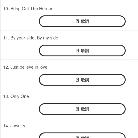
10. Bring Out The Heroes
歌詞
11. By your side, By my side
歌詞
12. Just believe in love
歌詞
13. Only One
歌詞
14. Jewelry