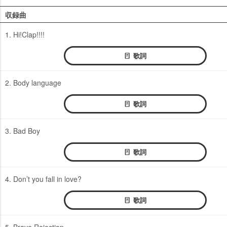
収録曲
1. Hi!Clap!!!!
歌詞
2. Body language
歌詞
3. Bad Boy
歌詞
4. Don’t you fall in love?
歌詞
5. Brave Rejection