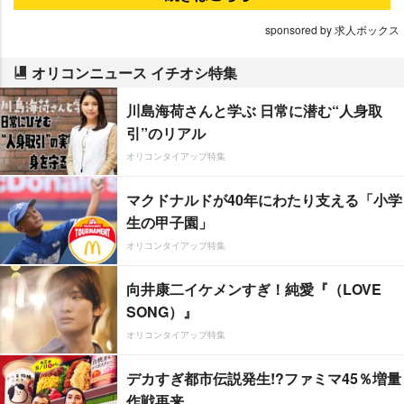
sponsored by 求人ボックス
オリコンニュース イチオシ特集
川島海荷さんと学ぶ 日常に潜む“人身取
引”のリアル
オリコンタイアップ特集
マクドナルドが40年にわたり支える「小学
生の甲子園」
オリコンタイアップ特集
向井康二イケメンすぎ！純愛『（LOVE
SONG）』
オリコンタイアップ特集
デカすぎ都市伝説発生!?ファミマ45％増量
作戦再来