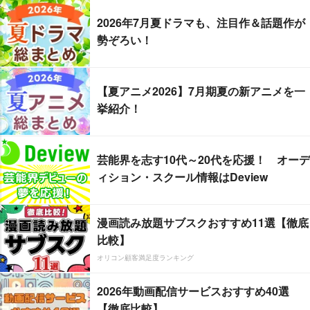
2026年7月夏ドラマも、注目作＆話題作が
勢ぞろい！
【夏アニメ2026】7月期夏の新アニメを一
挙紹介！
芸能界を志す10代～20代を応援！ オーデ
ィション・スクール情報はDeview
漫画読み放題サブスクおすすめ11選【徹底
比較】
オリコン顧客満足度ランキング
2026年動画配信サービスおすすめ40選
【徹底比較】