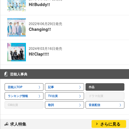
Hi!Buddy!!
2022年06月29日発売
Changing!!
2024年03月16日発売
Hi!Clap!!!!
芸能人事典
芸能人TOP
記事
作品
ランキング情報
TV出演
ドラマ出演
CM出演
歌詞
音楽配信
求人特集
さらに見る