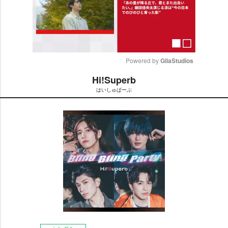
Powered by 
GliaStudios
Hi!Superb
M
はいしゅぱーぶ
u
t
e