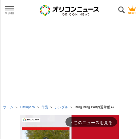
ホーム
Hi!Superb
作品
シングル
Bling Bling Party(通常盤A)
このニュースを見る
arrow_forward_ios