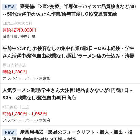
寮完備/「3直2交替」半導体デバイスの品質検査など/40
NEW
～50代活躍中/かんたん作業/給与前渡しOK/交通費支給
日総工産株式会社
月給42万9,000円
派遣社員 / 神奈川県
午前中の3hだけ!接客なしの集中作業!週2日～OK/未経験・学生
さん活躍中/髪色自由/残業なし/豚山/ラーメン店の仕込み・清掃
豚山 吉祥寺店
時給1,380円
アルバイト・パート / 東京都
人気ラーメン調理/学生さん大注目!絶品まかないが1円/週1日～
&3h～/残業なし/髪色自由/町田商店
町田商店 十三店
時給1,250円～1,563円
アルバイト・パート / 大阪府
産業用機器・製品のフォークリフト・搬入・搬出・投
NEW
入・運搬/寮完備/日払い/工場・製造