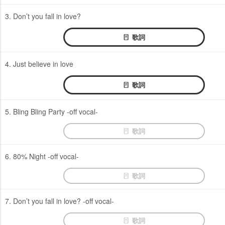
3. Don’t you fall in love?
歌詞
4. Just believe in love
歌詞
5. Bling Bling Party -off vocal-
歌詞
6. 80% Night -off vocal-
歌詞
7. Don’t you fall in love? -off vocal-
歌詞