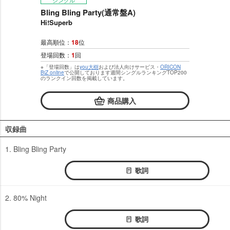
シングル
Bling Bling Party(通常盤A)
Hi!Superb
最高順位：
18
位
登場回数：
1
回
※「登場回数」は
you大樹
および法人向けサービス・
ORICON
BiZ online
で公開しております週間シングルランキングTOP200
のランクイン回数を掲載しています。
商品購入
収録曲
1. Bling Bling Party
歌詞
2. 80% Night
歌詞