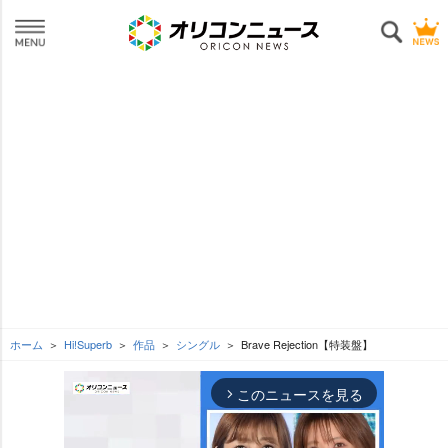
ホーム
Hi!Superb
作品
シングル
Brave Rejection【特装盤】
このニュースを見る
arrow_forward_ios