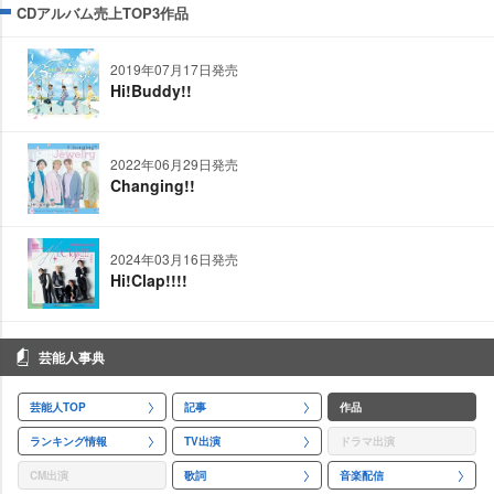
CDアルバム売上TOP3作品
2019年07月17日発売
Hi!Buddy!!
2022年06月29日発売
Changing!!
2024年03月16日発売
Hi!Clap!!!!
芸能人事典
芸能人TOP
記事
作品
ランキング情報
TV出演
ドラマ出演
CM出演
歌詞
音楽配信