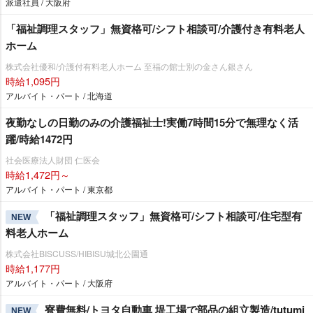
派遣社員 / 大阪府
「福祉調理スタッフ」無資格可/シフト相談可/介護付き有料老人
ホーム
株式会社優和/介護付有料老人ホーム 至福の館士別の金さん銀さん
時給1,095円
アルバイト・パート / 北海道
夜勤なしの日勤のみの介護福祉士!実働7時間15分で無理なく活
躍/時給1472円
社会医療法人財団 仁医会
時給1,472円～
アルバイト・パート / 東京都
「福祉調理スタッフ」無資格可/シフト相談可/住宅型有
NEW
料老人ホーム
株式会社BISCUSS/HIBISU城北公園通
時給1,177円
アルバイト・パート / 大阪府
寮費無料/トヨタ自動車 堤工場で部品の組立製造/tutumi
NEW