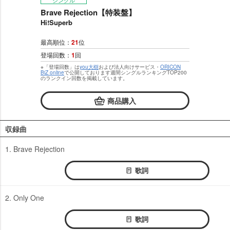
シングル
Brave Rejection【特装盤】
Hi!Superb
最高順位：
21
位
登場回数：
1
回
※「登場回数」は
you大樹
および法人向けサービス・
ORICON
BiZ online
で公開しております週間シングルランキングTOP200
のランクイン回数を掲載しています。
商品購入
収録曲
1. Brave Rejection
歌詞
2. Only One
歌詞