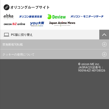
PC版に切り替え
禁無断複写転載
クッキーの使用について
© oricon ME inc.
JASRAC許諾番号：
9009642140Y38026