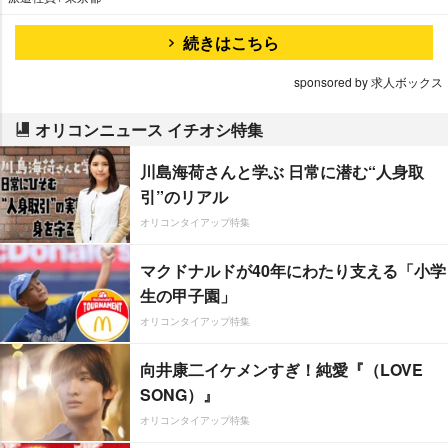
続きはこちら
sponsored by 求人ボックス
オリコンニュース イチオシ特集
川島海荷さんと学ぶ 日常に潜む“人身取
引”のリアル
オリコンタイアップ特集
マクドナルドが40年にわたり支える「小学
生の甲子園」
オリコンタイアップ特集
向井康二イケメンすぎ！純愛『（LOVE
SONG）』
オリコンタイアップ特集