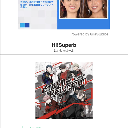
Powered by 
GliaStudios
Hi!Superb
M
はいしゅぱーぶ
u
t
e