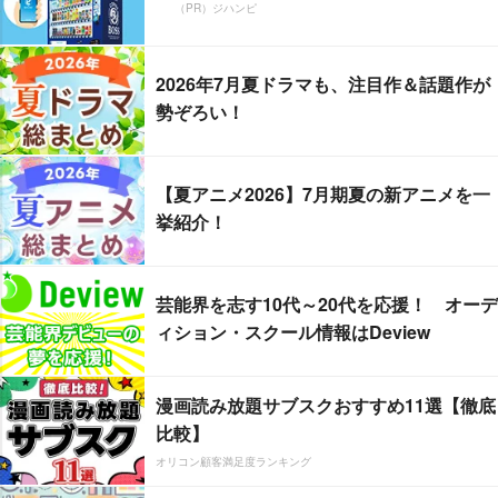
（PR）ジハンピ
2026年7月夏ドラマも、注目作＆話題作が
勢ぞろい！
【夏アニメ2026】7月期夏の新アニメを一
挙紹介！
芸能界を志す10代～20代を応援！ オーデ
ィション・スクール情報はDeview
漫画読み放題サブスクおすすめ11選【徹底
比較】
オリコン顧客満足度ランキング