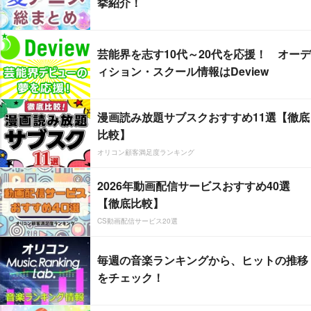
挙紹介！
芸能界を志す10代～20代を応援！ オーデ
ィション・スクール情報はDeview
漫画読み放題サブスクおすすめ11選【徹底
比較】
オリコン顧客満足度ランキング
2026年動画配信サービスおすすめ40選
【徹底比較】
CS動画配信サービス20選
毎週の音楽ランキングから、ヒットの推移
をチェック！