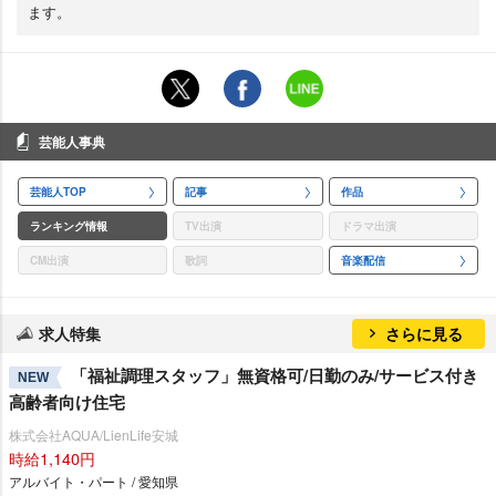
ます。
芸能人事典
芸能人TOP
記事
作品
ランキング情報
TV出演
ドラマ出演
CM出演
歌詞
音楽配信
求人特集
さらに見る
「福祉調理スタッフ」無資格可/日勤のみ/サービス付き
NEW
高齢者向け住宅
株式会社AQUA/LienLife安城
時給1,140円
アルバイト・パート / 愛知県