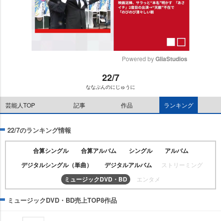
Powered by 
GliaStudios
22/7
M
ななぶんのにじゅうに
u
t
芸能人TOP
記事
作品
ランキング
e
22/7のランキング情報
合算シングル
合算アルバム
シングル
アルバム
デジタルシングル（単曲）
デジタルアルバム
ストリーミング
ミュージックDVD・BD
エンタメ
ミュージックDVD・BD売上TOP8作品