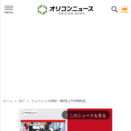
ホーム
22/7
ミュージックDVD・BD売上TOP8作品
このニュースを見る
arrow_forward_ios