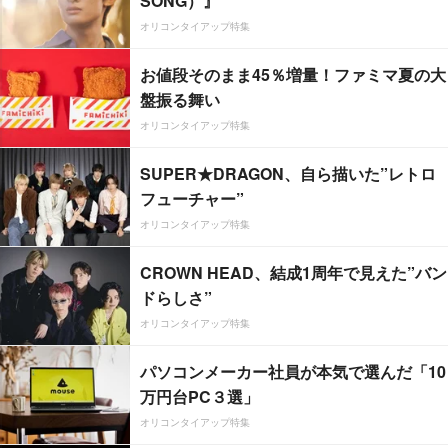
SONG）』
オリコンタイアップ特集
お値段そのまま45％増量！ファミマ夏の大
盤振る舞い
オリコンタイアップ特集
SUPER★DRAGON、自ら描いた”レトロ
フューチャー”
オリコンタイアップ特集
CROWN HEAD、結成1周年で見えた”バン
ドらしさ”
オリコンタイアップ特集
パソコンメーカー社員が本気で選んだ「10
万円台PC３選」
オリコンタイアップ特集