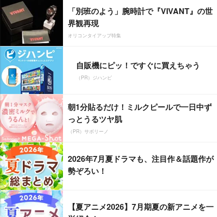
「別班のよう」腕時計で『VIVANT』の世
界観再現
オリコンタイアップ特集
自販機にピッ！ですぐに買えちゃう
（PR）ジハンピ
朝1分貼るだけ！ミルクピールで一日中ず
っとうるツヤ肌
（PR）サボリーノ
2026年7月夏ドラマも、注目作＆話題作が
勢ぞろい！
【夏アニメ2026】7月期夏の新アニメを一