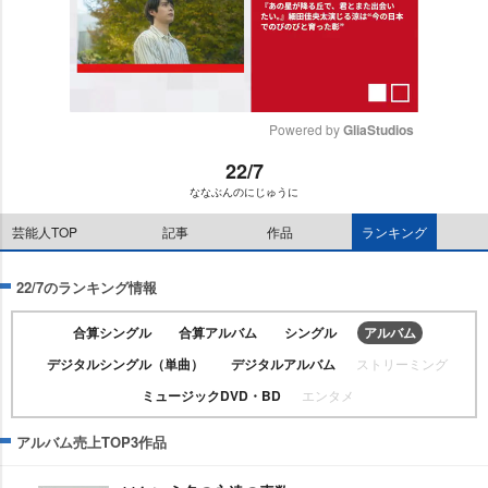
Powered by 
GliaStudios
22/7
M
ななぶんのにじゅうに
u
t
芸能人TOP
記事
作品
ランキング
e
22/7のランキング情報
合算シングル
合算アルバム
シングル
アルバム
デジタルシングル（単曲）
デジタルアルバム
ストリーミング
ミュージックDVD・BD
エンタメ
アルバム売上TOP3作品