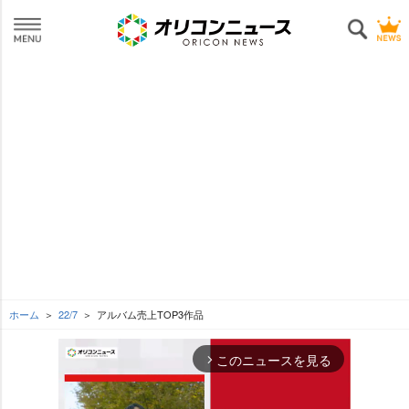
ホーム
22/7
アルバム売上TOP3作品
このニュースを見る
arrow_forward_ios