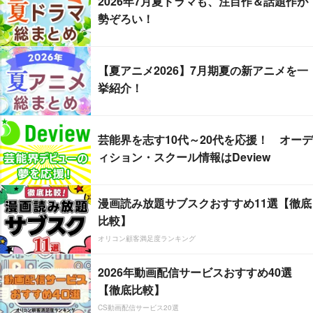
2026年7月夏ドラマも、注目作＆話題作が
勢ぞろい！
【夏アニメ2026】7月期夏の新アニメを一
挙紹介！
芸能界を志す10代～20代を応援！ オーデ
ィション・スクール情報はDeview
漫画読み放題サブスクおすすめ11選【徹底
比較】
オリコン顧客満足度ランキング
2026年動画配信サービスおすすめ40選
【徹底比較】
CS動画配信サービス20選