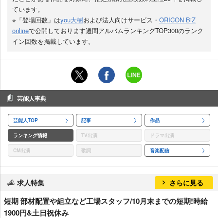
ています。
※「登場回数」は
you大樹
および法人向けサービス・
ORICON BiZ
online
で公開しております週間アルバムランキングTOP300のランク
イン回数を掲載しています。
芸能人事典
芸能人TOP
記事
作品
ランキング情報
TV出演
ドラマ出演
CM出演
歌詞
音楽配信
求人特集
さらに見る
短期 部材配置や組立など工場スタッフ/10月末までの短期!時給
1900円&土日祝休み