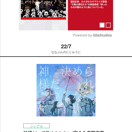
Powered by 
GliaStudios
22/7
M
ななぶんのにじゅうに
u
t
e
シングル