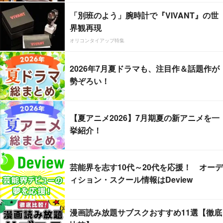
「別班のよう」腕時計で『VIVANT』の世
界観再現
オリコンタイアップ特集
2026年7月夏ドラマも、注目作＆話題作が
勢ぞろい！
【夏アニメ2026】7月期夏の新アニメを一
挙紹介！
芸能界を志す10代～20代を応援！ オーデ
ィション・スクール情報はDeview
漫画読み放題サブスクおすすめ11選【徹底