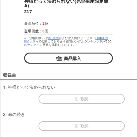
神様だって決められない(完全生産限定盤
A)
22/7
最高順位：
2
位
登場回数：
6
回
※「登場回数」は
you大樹
および法人向けサービス・
ORICON
BiZ online
で公開しております週間シングルランキングTOP200
のランクイン回数を掲載しています。
商品購入
収録曲
1. 神様だって決められない
歌詞
2. 命の続き
歌詞