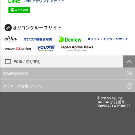
LINEアカウントメディア
PC版に切り替え
禁無断複写転載
クッキーの使用について
© oricon ME inc.
JASRAC許諾番号：
9009642140Y38026