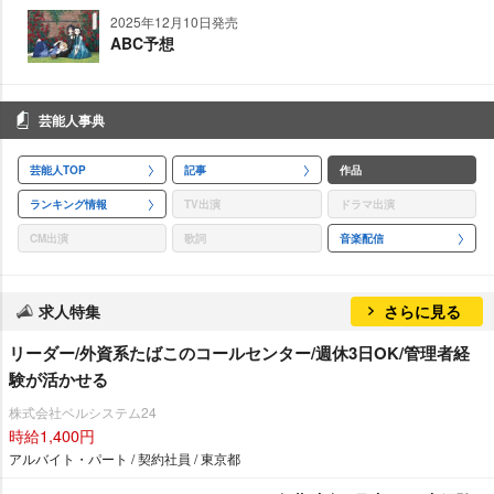
2025年12月10日発売
ABC予想
芸能人事典
芸能人TOP
記事
作品
ランキング情報
TV出演
ドラマ出演
CM出演
歌詞
音楽配信
求人特集
さらに見る
リーダー/外資系たばこのコールセンター/週休3日OK/管理者経
験が活かせる
株式会社ベルシステム24
時給1,400円
アルバイト・パート / 契約社員 / 東京都