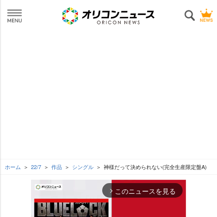
ホーム
22/7
作品
シングル
神様だって決められない(完全生産限定盤A)
このニュースを見る
arrow_forward_ios