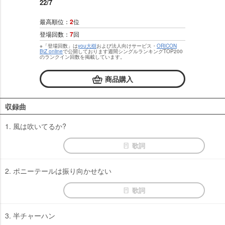
22/7
最高順位：
2
位
登場回数：
7
回
※「登場回数」は
you大樹
および法人向けサービス・
ORICON
BiZ online
で公開しております週間シングルランキングTOP200
のランクイン回数を掲載しています。
商品購入
収録曲
1. 風は吹いてるか?
歌詞
2. ポニーテールは振り向かせない
歌詞
3. 半チャーハン