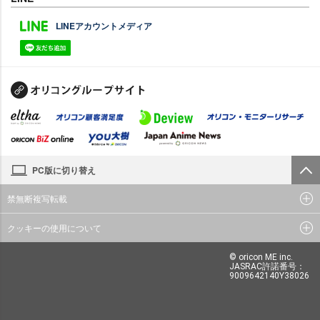
LINEアカウントメディア
PC版に切り替え
禁無断複写転載
クッキーの使用について
© oricon ME inc.
JASRAC許諾番号：
9009642140Y38026