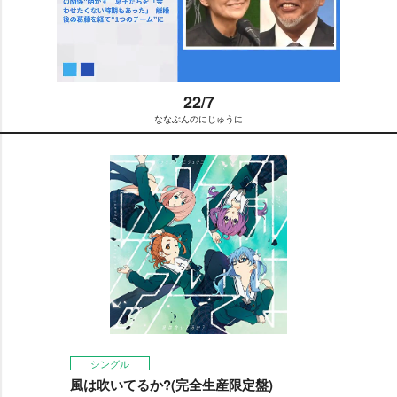
22/7
ななぶんのにじゅうに
M
u
t
e
シングル
風は吹いてるか?(完全生産限定盤)