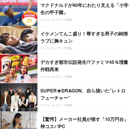
マクドナルドが40年にわたり支える「小学
生の甲子園」
オリコンタイアップ特集
イケメンてんこ盛り！尊すぎる男子の純情
ラブに胸キュン
オリコンタイアップ特集
デカすぎ都市伝説発生!?ファミマ45％増量
作戦再来
オリコンタイアップ特集
SUPER★DRAGON、自ら描いた”レトロ
フューチャー”
オリコンタイアップ特集
【驚愕】メーカー社員が推す「10万円台」
神コスパPC