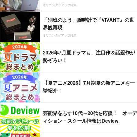
オリコンタイアップ特集
「別班のよう」腕時計で『VIVANT』の世
界観再現
オリコンタイアップ特集
2026年7月夏ドラマも、注目作＆話題作が
勢ぞろい！
【夏アニメ2026】7月期夏の新アニメを一
挙紹介！
芸能界を志す10代～20代を応援！ オーデ
ィション・スクール情報はDeview