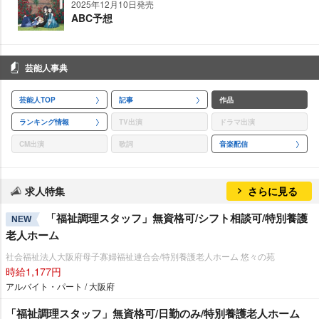
2025年12月10日発売
ABC予想
芸能人事典
芸能人TOP
記事
作品
ランキング情報
TV出演
ドラマ出演
CM出演
歌詞
音楽配信
求人特集
さらに見る
「福祉調理スタッフ」無資格可/シフト相談可/特別養護
NEW
老人ホーム
社会福祉法人大阪府母子寡婦福祉連合会/特別養護老人ホーム 悠々の苑
時給1,177円
アルバイト・パート / 大阪府
「福祉調理スタッフ」無資格可/日勤のみ/特別養護老人ホーム