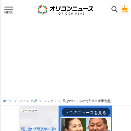
ホーム
22/7
作品
シングル
風は吹いてるか?(完全生産限定盤)
このニュースを見る
arrow_forward_ios