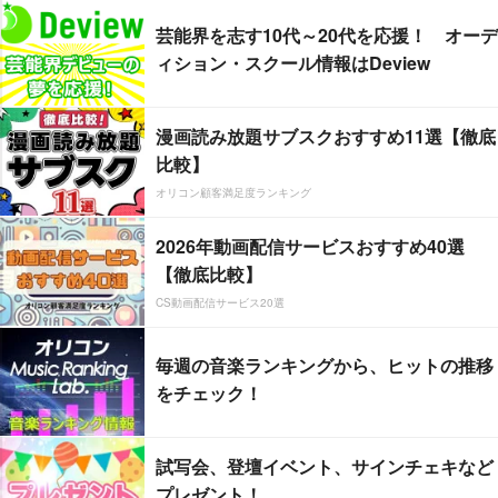
芸能界を志す10代～20代を応援！ オーデ
ィション・スクール情報はDeview
漫画読み放題サブスクおすすめ11選【徹底
比較】
オリコン顧客満足度ランキング
2026年動画配信サービスおすすめ40選
【徹底比較】
CS動画配信サービス20選
毎週の音楽ランキングから、ヒットの推移
をチェック！
試写会、登壇イベント、サインチェキなど
プレゼント！