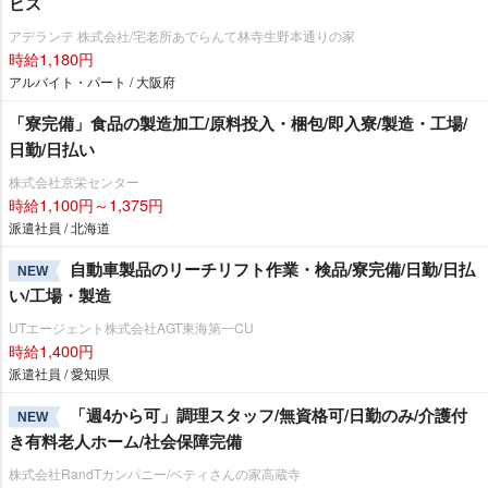
ビス
アデランテ 株式会社/宅老所あでらんて林寺生野本通りの家
時給1,180円
アルバイト・パート / 大阪府
「寮完備」食品の製造加工/原料投入・梱包/即入寮/製造・工場/
日勤/日払い
株式会社京栄センター
時給1,100円～1,375円
派遣社員 / 北海道
自動車製品のリーチリフト作業・検品/寮完備/日勤/日払
NEW
い/工場・製造
UTエージェント株式会社AGT東海第一CU
時給1,400円
派遣社員 / 愛知県
「週4から可」調理スタッフ/無資格可/日勤のみ/介護付
NEW
き有料老人ホーム/社会保障完備
株式会社RandTカンパニー/ベティさんの家高蔵寺