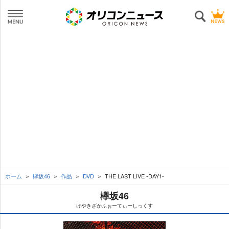
ホーム
欅坂46
作品
DVD
THE LAST LIVE -DAY1-
欅坂46
けやきざかふぉーてぃーしっくす