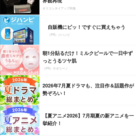
界観再現
オリコンタイアップ特集
自販機にピッ！ですぐに買えちゃう
（PR）ジハンピ
朝1分貼るだけ！ミルクピールで一日中ず
っとうるツヤ肌
（PR）サボリーノ
2026年7月夏ドラマも、注目作＆話題作が
勢ぞろい！
【夏アニメ2026】7月期夏の新アニメを一
挙紹介！