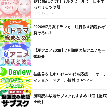
朝1分貼るだけ！ミルクピールで一日中ず
っとうるツヤ肌
（PR）サボリーノ
2026年7月夏ドラマも、注目作＆話題作が
勢ぞろい！
【夏アニメ2026】7月期夏の新アニメを一
挙紹介！
芸能界を志す10代～20代を応援！ オーデ
ィション・スクール情報はDeview
漫画読み放題サブスクおすすめ11選【徹底
比較】