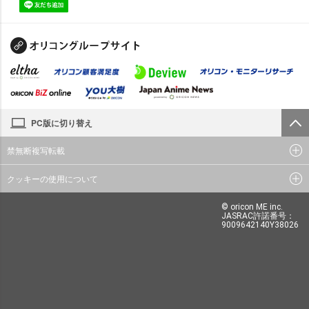
PC版に切り替え
禁無断複写転載
クッキーの使用について
© oricon ME inc.
JASRAC許諾番号：
9009642140Y38026