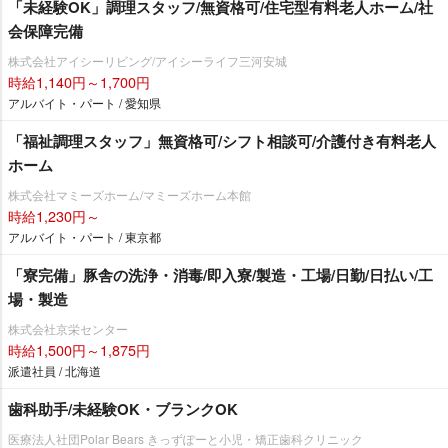
「未経験OK」調理スタッフ/無資格可/住宅型有料老人ホーム/社
会保障完備
株式会社アイシーリビング/アイシーライフ三河安城
時給1,140円～1,700円
アルバイト・パート / 愛知県
「福祉調理スタッフ」無資格可/シフト相談可/介護付き有料老人
ホーム
株式会社マミーズホーム/マミーズホーム本館
時給1,230円～
アルバイト・パート / 東京都
「寮完備」豚舎の洗浄・消毒/即入寮/製造・工場/日勤/日払い/工
場・製造
株式会社京栄センター
時給1,500円～1,875円
派遣社員 / 北海道
歯科助手/未経験OK・ブランクOK
医療法人社団Polar Bears きっずぽーと小児・矯正歯科クリニック