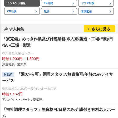
ランキング情報
TV出演
ドラマ出演
CM出演
歌詞
音楽配信
求人特集
さらに見る
「寮完備」めっき作業及び付随業務/即入寮/製造・工場/日勤/日
払い/工場・製造
株式会社京栄センター
時給1,200円～1,500円
派遣社員 / 愛知県
「週3から可」調理スタッフ/無資格可/午前のみ/デイサ
NEW
ービス
株式会社はじめの一歩/ゆいまーるの家
時給1,162円
アルバイト・パート / 愛知県
「福祉調理スタッフ」無資格可/日勤のみ/介護付き有料老人ホー
ム