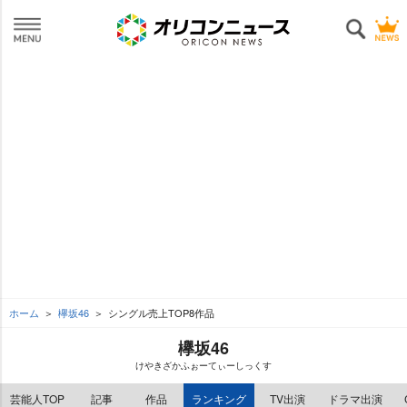
ホーム
欅坂46
シングル売上TOP8作品
欅坂46
けやきざかふぉーてぃーしっくす
芸能人TOP
記事
作品
ランキング
TV出演
ドラマ出演