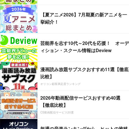
【夏アニメ2026】7月期夏の新アニメを一
挙紹介！
芸能界を志す10代～20代を応援！ オーデ
ィション・スクール情報はDeview
漫画読み放題サブスクおすすめ11選【徹底
比較】
オリコン顧客満足度ランキング
2026年動画配信サービスおすすめ40選
【徹底比較】
CS動画配信サービス20選
毎週の音楽ランキングから、ヒットの推移