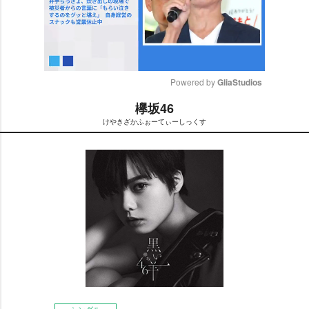
Powered by 
GliaStudios
欅坂46
M
けやきざかふぉーてぃーしっくす
u
t
e