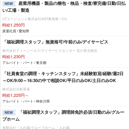
産業用機器・製品の梱包・検品・検査/寮完備/日勤/日払
NEW
い/工場・製造
UTエージェント株式会社AGT東海第一CU
時給1,250円
派遣社員 / 愛知県
「福祉調理スタッフ」無資格可/午前のみ/デイサービス
株式会社ティーシーエス/デイサービスセンター 友の里北糀谷
時給1,230円
アルバイト・パート / 東京都
「社員食堂の調理・キッチンスタッフ」未経験歓迎/経験/週2日
～OK/9:00～16:30の中で相談OK/平日のみOK/土日のみOK
株式会社日影茶屋
時給1,225円～
アルバイト・パート / 神奈川県
「福祉調理スタッフ」調理師免許必須/日勤のみ/グルー
NEW
プホーム
有限会社こもれ陽/グループホーム こもれ陽