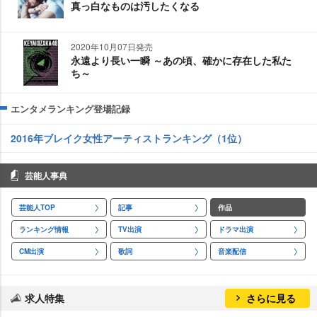
真っ白なものは汚したくなる
2020年10月07日発売
永遠より長い一瞬 ～あの頃、確かに存在した私た
ち～
エンタメランキング登場記録
2016年ブレイク女性アーティストランキング（1位）
芸能人事典
芸能人TOP
記事
作品
ランキング情報
TV出演
ドラマ出演
CM出演
歌詞
音楽配信
求人特集
さらに見る