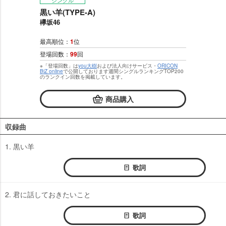
シングル
黒い羊(TYPE-A)
欅坂46
最高順位：
1
位
登場回数：
99
回
※「登場回数」は
you大樹
および法人向けサービス・
ORICON
BiZ online
で公開しております週間シングルランキングTOP200
のランクイン回数を掲載しています。
商品購入
収録曲
1. 黒い羊
歌詞
2. 君に話しておきたいこと
歌詞