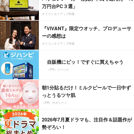
万円台PC３選」
オリコンタイアップ特集
『VIVANT』限定ウオッチ、プロデューサ
ーの感想は
オリコンタイアップ特集
自販機にピッ！ですぐに買えちゃう
（PR）ジハンピ
朝1分貼るだけ！ミルクピールで一日中ず
っとうるツヤ肌
（PR）サボリーノ
2026年7月夏ドラマも、注目作＆話題作が
勢ぞろい！