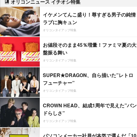
オリコンニュース イチオシ特集
イケメンてんこ盛り！尊すぎる男子の純情
ラブに胸キュン
オリコンタイアップ特集
お値段そのまま45％増量！ファミマ夏の大
盤振る舞い
オリコンタイアップ特集
SUPER★DRAGON、自ら描いた”レトロ
フューチャー”
オリコンタイアップ特集
CROWN HEAD、結成1周年で見えた”バン
ドらしさ”
オリコンタイアップ特集
パソコンメーカー社員が本気で選んだ「10