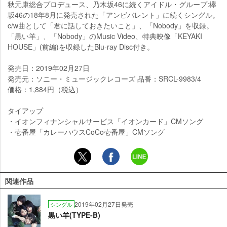
秋元康総合プロデュース、乃木坂46に続くアイドル・グループ:欅
坂46の18年8月に発売された「アンビバレント」に続くシングル。
c/w曲として「君に話しておきたいこと」、「Nobody」を収録。
「黒い羊」、「Nobody」のMusic Video、特典映像「KEYAKI
HOUSE」(前編)を収録したBlu-ray Disc付き。
発売日：2019年02月27日
発売元：ソニー・ミュージックレコーズ 品番：SRCL-9983/4
価格：1,884円（税込）
タイアップ
・イオンフィナンシャルサービス「イオンカード」CMソング
・壱番屋「カレーハウスCoCo壱番屋」CMソング
関連作品
2019年02月27日発売
シングル
黒い羊(TYPE-B)