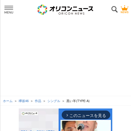
ホーム
欅坂46
作品
シングル
黒い羊(TYPE-A)
このニュースを見る
arrow_forward_ios