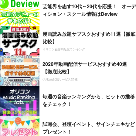
芸能界を志す10代～20代を応援！ オーデ
ィション・スクール情報はDeview
漫画読み放題サブスクおすすめ11選【徹底
比較】
オリコン顧客満足度ランキング
2026年動画配信サービスおすすめ40選
【徹底比較】
CS動画配信サービス20選
毎週の音楽ランキングから、ヒットの推移
をチェック！
試写会、登壇イベント、サインチェキなど
プレゼント！