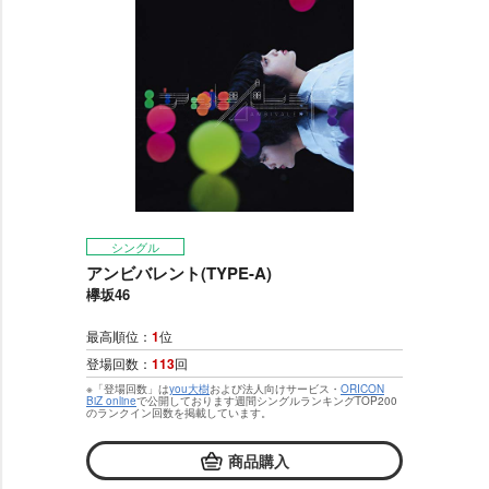
シングル
アンビバレント(TYPE-A)
欅坂46
最高順位：
1
位
登場回数：
113
回
※「登場回数」は
you大樹
および法人向けサービス・
ORICON
BiZ online
で公開しております週間シングルランキングTOP200
のランクイン回数を掲載しています。
商品購入