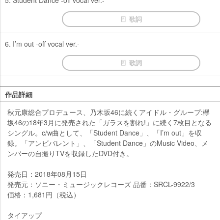
歌詞
6. I’m out -off vocal ver.-
歌詞
作品詳細
秋元康総合プロデュース、乃木坂46に続くアイドル・グループ:欅
坂46の18年3月に発売された「ガラスを割れ!」に続く7枚目となる
シングル。c/w曲として、「Student Dance」、「I’m out」を収
録。「アンビバレント」、「Student Dance」のMusic Video、メ
ンバーの自撮りTVを収録したDVD付き。
発売日：2018年08月15日
発売元：ソニー・ミュージックレコーズ 品番：SRCL-9922/3
価格：1,681円（税込）
タイアップ