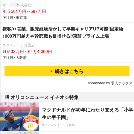
オープン株式会社
年収501万円～587万円
正社員 / 東京都
接客/⏩️営業、販売経験活かして早期キャリアUP可能!固定給
1000万円越えや幹部職も目指せる!/東証プライム上場
ネクステージ箕面店
月給32万円～64万4,000円
正社員 / 大阪府
続きはこちら
sponsored by 求人ボックス
オリコンニュース イチオシ特集
マクドナルドが40年にわたり支える「小学
生の甲子園」
オリコンタイアップ特集