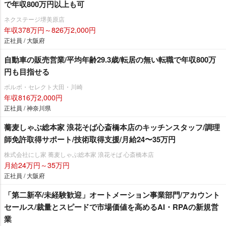
で年収800万円以上も可
ネクステージ堺美原店
年収378万円～826万2,000円
正社員 / 大阪府
自動車の販売営業/平均年齢29.3歳/転居の無い転職で年収800万
円も目指せる
ボルボ・セレクト大田・川崎
年収816万2,000円
正社員 / 神奈川県
蕎麦しゃぶ総本家 浪花そば心斎橋本店のキッチンスタッフ/調理
師免許取得サポート/技術取得支援/月給24〜35万円
株式会社にし家 蕎麦しゃぶ総本家 浪花そば 心斎橋本店
月給24万円～35万円
正社員 / 大阪府
「第二新卒/未経験歓迎」オートメーション事業部門/アカウント
セールス/裁量とスピードで市場価値を高めるAI・RPAの新規営
業