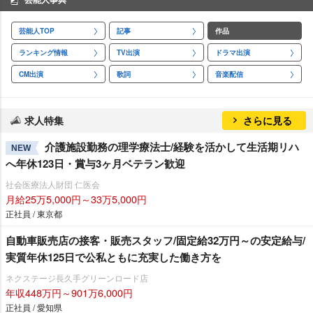
芸能人TOP
記事
作品
ランキング情報
TV出演
ドラマ出演
CM出演
歌詞
音楽配信
求人特集
さらに見る
介護施設勤務の理学療法士/経験を活かして生活期リハ
NEW
へ年休123日・賞与3ヶ月ベテラン歓迎
社会医療法人財団 仁医会
月給25万5,000円～33万5,000円
正社員 / 東京都
自動車販売店の接客・販売スタッフ/固定給32万円～の安定給与/
実質年休125日で公私ともに充実した働き方を
ネクステージ⾧久手グリーンロード店
年収448万円～901万6,000円
正社員 / 愛知県