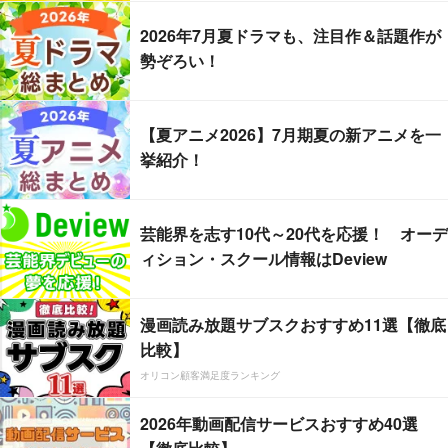
2026年7月夏ドラマも、注目作＆話題作が
勢ぞろい！
【夏アニメ2026】7月期夏の新アニメを一
挙紹介！
芸能界を志す10代～20代を応援！ オーデ
ィション・スクール情報はDeview
漫画読み放題サブスクおすすめ11選【徹底
比較】
オリコン顧客満足度ランキング
2026年動画配信サービスおすすめ40選