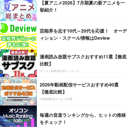
【夏アニメ2026】7月期夏の新アニメを一
挙紹介！
芸能界を志す10代～20代を応援！ オーデ
ィション・スクール情報はDeview
漫画読み放題サブスクおすすめ11選【徹底
比較】
オリコン顧客満足度ランキング
2026年動画配信サービスおすすめ40選
【徹底比較】
CS動画配信サービス20選
毎週の音楽ランキングから、ヒットの推移
をチェック！