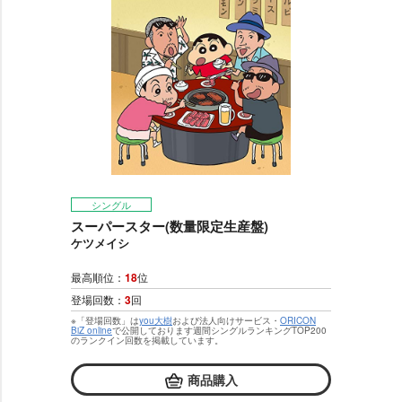
シングル
スーパースター(数量限定生産盤)
ケツメイシ
最高順位：
18
位
登場回数：
3
回
※「登場回数」は
you大樹
および法人向けサービス・
ORICON
BiZ online
で公開しております週間シングルランキングTOP200
のランクイン回数を掲載しています。
商品購入