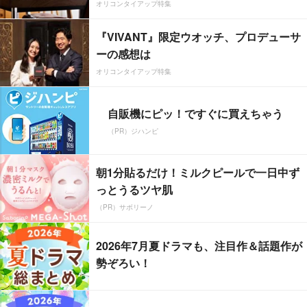
オリコンタイアップ特集
『VIVANT』限定ウオッチ、プロデューサ
ーの感想は
オリコンタイアップ特集
自販機にピッ！ですぐに買えちゃう
（PR）ジハンピ
朝1分貼るだけ！ミルクピールで一日中ず
っとうるツヤ肌
（PR）サボリーノ
2026年7月夏ドラマも、注目作＆話題作が
勢ぞろい！