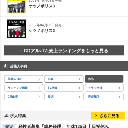
2003年10月01日発売
ケツノポリス3
2002年04月03日発売
ケツノポリス2
CDアルバム売上ランキングをもっと見る
芸能人事典
芸能人TOP
記事
作品
ランキング情報
TV出演
ドラマ出演
CM出演
歌詞
音楽配信
求人特集
さらに見る
経験者募集「総務経理」 年休125日 土日祝休み
NEW