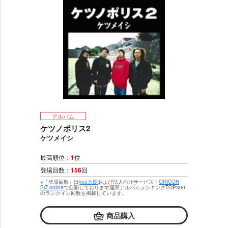
アルバム
ケツノポリス2
ケツメイシ
最高順位：
1
位
登場回数：
156
回
※「登場回数」は
you大樹
および法人向けサービス・
ORICON
BiZ online
で公開しております週間アルバムランキングTOP300
のランクイン回数を掲載しています。
商品購入