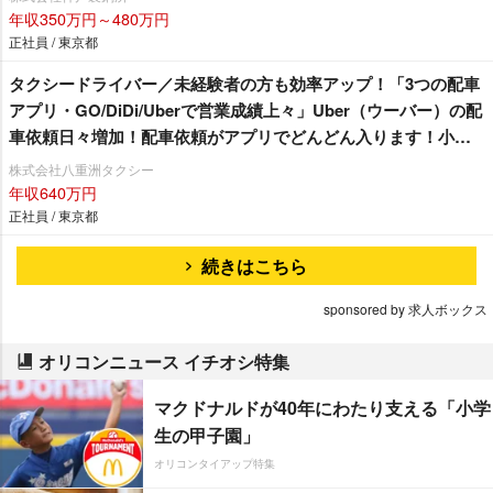
年収350万円～480万円
正社員 / 東京都
タクシードライバー／未経験者の方も効率アップ！「3つの配車
アプリ・GO/DiDi/Uberで営業成績上々」Uber（ウーバー）の配
車依頼日々増加！配車依頼がアプリでどんどん入ります！小田
急線・東急田園都市沿線にお住まいの方必見☆ 未経験者の方
株式会社八重洲タクシー
も安心「3ヶ月30万円給料保証」乗務員さん最優先の職場環境！
年収640万円
嬉しい待遇も盛りだくさん♪「 経験者対象で入社20万円支
正社員 / 東京都
給！」シフトの相談も親身に対応！自分のペースで働くことが
続きはこちら
できますよ♪
sponsored by 求人ボックス
オリコンニュース イチオシ特集
マクドナルドが40年にわたり支える「小学
生の甲子園」
オリコンタイアップ特集