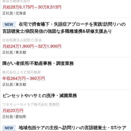
板谷土建株式会社
月給29万6,175円～30万8,513円
正社員 / 北海道
在宅で摂食嚥下・失語症アプローチを実践!訪問リハの
NEW
言語聴覚士/病院発信の強固な多職種連携&研修支援あり
社会医療法人財団 仁医会
月給24万1,900円～32万1,900円
正社員 / 東京都
障がい者採用/不動産事務・調査業務
株式会社よろず屋不動産
年収264万円～360万円
正社員 / 東京都
ピンセットやハサミの洗浄・滅菌業務
ワタキューセイモア株式会社 業務部
月給23万円
正社員 / 愛知県
地域包括ケアの主役へ訪問リハの言語聴覚士・ST/ケア
NEW