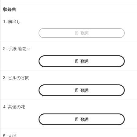
収録曲
1. 前出し
歌詞
2. 手紙 過去～
歌詞
3. ビルの谷間
歌詞
4. 高値の花
歌詞
5. 人は