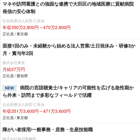
マネや訪問看護との強固な連携で大田区の地域医療に貢献病院
発信の安心体制
社会医療法人財団 仁医会
年収350万2,800円～470万2,800円
正社員 / 東京都
面接1回のみ・未経験から始める法人営業/土日祝休み・研修3か
月・賞与年2回
株式会社東名
月給27万円
正社員 / 愛知県
病院の言語聴覚士/キャリアの可能性を広げる急性期か
NEW
ら外来・訪問まで多彩なフィールドで活躍
社会医療法人財団 仁医会
年収351万3,600円～471万3,600円
正社員 / 東京都
障がい者採用/一般事務・庶務・生産技能職
株式会社神戸製鋼所