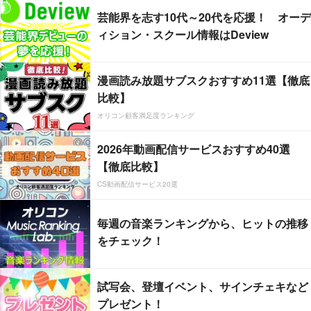
芸能界を志す10代～20代を応援！ オーデ
ィション・スクール情報はDeview
漫画読み放題サブスクおすすめ11選【徹底
比較】
オリコン顧客満足度ランキング
2026年動画配信サービスおすすめ40選
【徹底比較】
CS動画配信サービス20選
毎週の音楽ランキングから、ヒットの推移
をチェック！
試写会、登壇イベント、サインチェキなど
プレゼント！