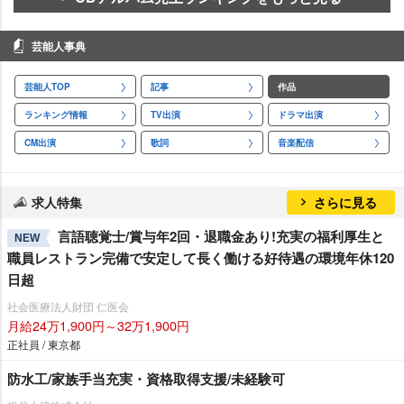
芸能人事典
芸能人TOP
記事
作品
ランキング情報
TV出演
ドラマ出演
CM出演
歌詞
音楽配信
求人特集
さらに見る
言語聴覚士/賞与年2回・退職金あり!充実の福利厚生と
NEW
職員レストラン完備で安定して長く働ける好待遇の環境年休120
日超
社会医療法人財団 仁医会
月給24万1,900円～32万1,900円
正社員 / 東京都
防水工/家族手当充実・資格取得支援/未経験可