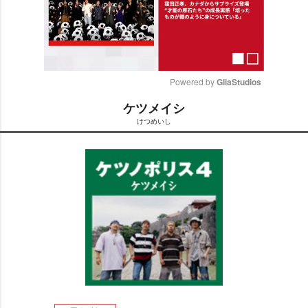
Powered by 
GliaStudios
ケツメイシ
M
けつめいし
u
t
e