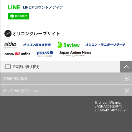
LINEアカウントメディア
PC版に切り替え
禁無断複写転載
クッキーの使用について
© oricon ME inc.
JASRAC許諾番号：
9009642140Y38026