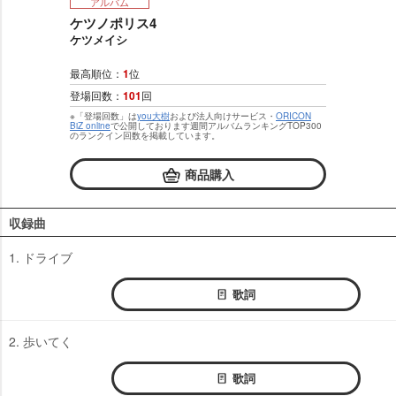
アルバム
ケツノポリス4
ケツメイシ
最高順位：
1
位
登場回数：
101
回
※「登場回数」は
you大樹
および法人向けサービス・
ORICON
BiZ online
で公開しております週間アルバムランキングTOP300
のランクイン回数を掲載しています。
商品購入
収録曲
1. ドライブ
歌詞
2. 歩いてく
歌詞