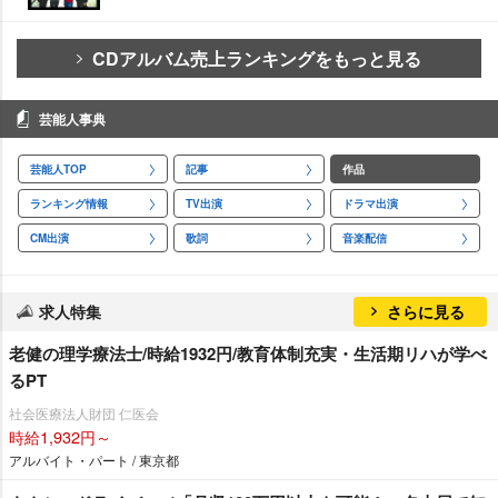
CDアルバム売上ランキングをもっと見る
芸能人事典
芸能人TOP
記事
作品
ランキング情報
TV出演
ドラマ出演
CM出演
歌詞
音楽配信
求人特集
さらに見る
老健の理学療法士/時給1932円/教育体制充実・生活期リハが学べ
るPT
社会医療法人財団 仁医会
時給1,932円～
アルバイト・パート / 東京都