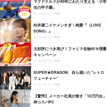
マクドナルドが40年にわたり支える「小学
生の甲子園」
オリコンタイアップ特集
向井康二イケメンすぎ！純愛『（LOVE
SONG）』
オリコンタイアップ特集
大好評につき再び！ファミマ名物45％増量
キャンペーン
オリコンタイアップ特集
SUPER★DRAGON、自ら描いた”レトロ
フューチャー”
オリコンタイアップ特集
【驚愕】メーカー社員が推す「10万円台」
神コスパPC