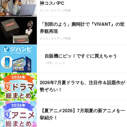
神コスパPC
オリコンタイアップ特集
「別班のよう」腕時計で『VIVANT』の世
界観再現
オリコンタイアップ特集
自販機にピッ！ですぐに買えちゃう
（PR）ジハンピ
2026年7月夏ドラマも、注目作＆話題作が
勢ぞろい！
【夏アニメ2026】7月期夏の新アニメを一
挙紹介！