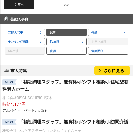
前へ
2/2
芸能人事典
芸能人TOP
記事
作品
ランキング情報
TV出演
ドラマ出演
CM出演
歌詞
音楽配信
求人特集
さらに見る
「福祉調理スタッフ」無資格可/シフト相談可/住宅型有
NEW
料老人ホーム
株式会社BISCUSS/HIBISU茨木
時給1,177円
アルバイト・パート / 大阪府
「福祉調理スタッフ」無資格可/シフト相談可/訪問介護
NEW
株式会社T.S.I/ケアステーションあんじぇす八王子