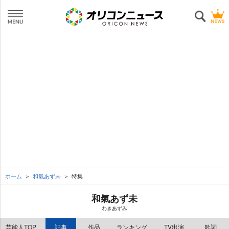
ホーム
和氣あず未
特集
和氣あず未
わきあずみ
芸能人TOP
記事
作品
ランキング
TV出演
歌詞