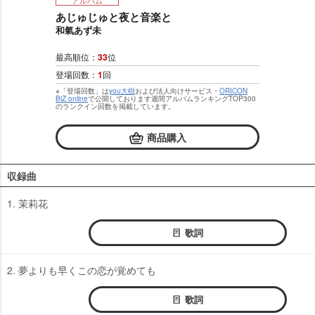
あじゅじゅと夜と音楽と
和氣あず未
最高順位：
33
位
登場回数：
1
回
※「登場回数」は
you大樹
および法人向けサービス・
ORICON
BiZ online
で公開しております週間アルバムランキングTOP300
のランクイン回数を掲載しています。
商品購入
収録曲
1. 茉莉花
歌詞
2. 夢よりも早くこの恋が覚めても
歌詞