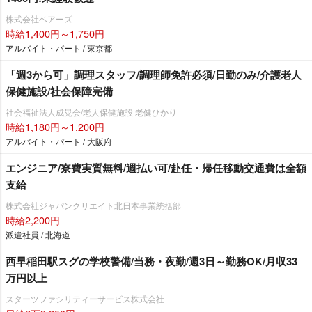
株式会社ベアーズ
時給1,400円～1,750円
アルバイト・パート / 東京都
「週3から可」調理スタッフ/調理師免許必須/日勤のみ/介護老人
保健施設/社会保障完備
社会福祉法人成晃会/老人保健施設 老健ひかり
時給1,180円～1,200円
アルバイト・パート / 大阪府
エンジニア/寮費実質無料/週払い可/赴任・帰任移動交通費は全額
支給
株式会社ジャパンクリエイト北日本事業統括部
時給2,200円
派遣社員 / 北海道
西早稲田駅スグの学校警備/当務・夜勤/週3日～勤務OK/月収33
万円以上
スターツファシリティーサービス株式会社