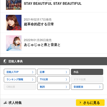
STAY BEAUTIFUL STAY BEAUTIFUL
2021年02月17日発売
超革命的恋する日常
2022年01月26日発売
あじゅじゅと夜と音楽と
芸能人事典
芸能人TOP
記事
作品
ランキング情報
TV出演
ドラマ出演
CM出演
歌詞
音楽配信
求人特集
さらに見る