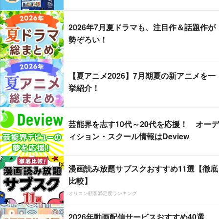
2026年7月夏ドラマも、注目作＆話題作が
勢ぞろい！
【夏アニメ2026】7月期夏の新アニメを一
挙紹介！
芸能界を志す10代～20代を応援！ オーデ
ィション・スクール情報はDeview
漫画読み放題サブスクおすすめ11選【徹底
比較】
オリコン顧客満足度ランキング
2026年動画配信サービスおすすめ40選