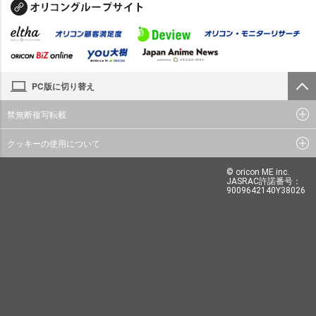
PC版に切り替え
禁無断複写転載
クッキーの使用について
© oricon ME inc.
JASRAC許諾番号：
9009642140Y38026