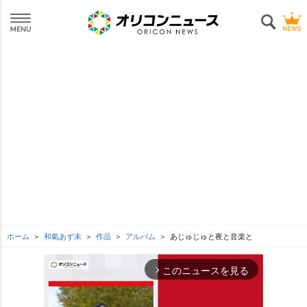
ホーム
和氣あず未
作品
アルバム
あじゅじゅと夜と音楽と
このニュースを見る
arrow_forward_ios