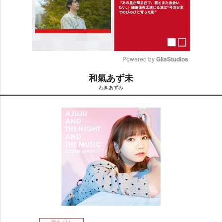
Powered by 
GliaStudios
和氣あず未
M
わきあずみ
u
t
e
アルバム