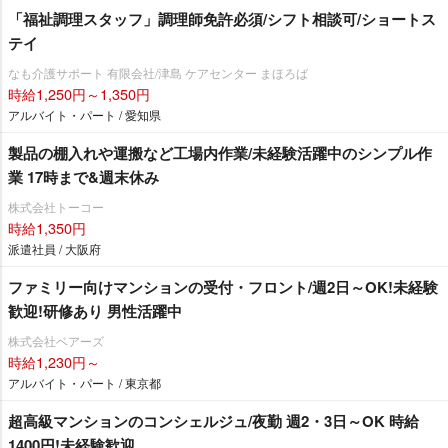
「福祉調理スタッフ」調理師免許必須/シフト相談可/ショートス
テイ
なも介護サポート 有限会社/津島 ケアセンター まほろば
時給1,250円～1,350円
アルバイト・パート / 愛知県
製品の棚入れや運搬など工場内作業/未経験活躍中のシンプル作
業 17時まで&週末休み
株式会社トーコー
時給1,350円
派遣社員 / 大阪府
ファミリー向けマンションの受付・フロント/週2日～OK!未経験
歓迎!研修あり 男性活躍中
株式会社ベアーズ
時給1,230円～
アルバイト・パート / 東京都
超高級マンションのコンシェルジュ/夜勤 週2・3日～OK 時給
1400円!未経験歓迎