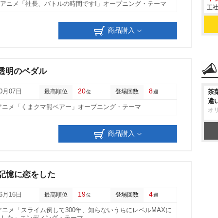
他アニメ「社長、バトルの時間です!」オープニング・テーマ
正社
商品購入
透明のペダル
20
8
10月07日
最高順位
登場回数
茶
位
週
違
他アニメ「くまクマ熊ベアー」オープニング・テーマ
オ
商品購入
ys!/記憶に恋をした
19
4
06月16日
最高順位
登場回数
位
週
他アニメ「スライム倒して300年、知らないうちにレベルMAXに