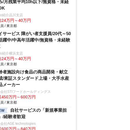
み/月残業平均10h以下/無資格・未経
OK
trio紹介品川支店
給24万円～40万円
員 / 東京都
イサービス 障がい者支援員/20代～50
活躍中/中高年活躍中/無資格・未経験
K
trio紹介横浜支店
給24万円～40万円
員 / 東京都
齢者施設向け食品の商品開発・献立
成/東証スタンダード上場・大手水産
品メーカー
会社STIフードホールディングス
450万円～600万円
員 / 東京都
自社サービスの「新規事業担
EW
」/経験者歓迎
社AGE technologies
600万円～840万円