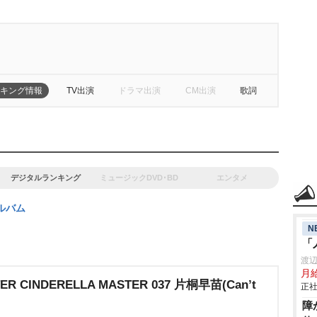
キング情報
TV出演
ドラマ出演
CM出演
歌詞
デジタルランキング
ミュージックDVD･BD
エンタメ
ルバム
N
「
渡
月給
ER CINDERELLA MASTER 037 片桐早苗(Can’t
正社
障