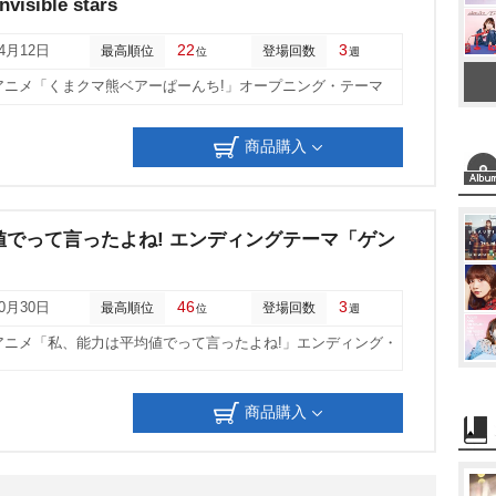
sible stars
u
22
3
04月12日
最高順位
登場回数
位
週
t
他アニメ「くまクマ熊ベアーぱーんち!」オープニング・テーマ
e
商品購入
でって言ったよね! エンディングテーマ「ゲン
」
46
3
10月30日
最高順位
登場回数
位
週
他アニメ「私、能力は平均値でって言ったよね!」エンディング・
商品購入