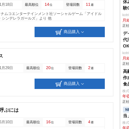
休
14
11
11月18日
最高順位
登場回数
位
週
験
イナムコエンターテインメント社ソーシャルゲーム「アイドル
ko
 シンデレラガールズ」より 他
月
正社
商品購入
デ
代
O
ko
ス
月
正社
20
2
01月29日
最高順位
登場回数
位
週
高
作
商品購入
食
株式
年収
正社
恋と呼ぶには
N
当
16
4
06月10日
最高順位
登場回数
位
週
株式会
年収