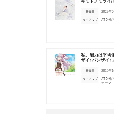
キミトノミライ/Invi
発売日
2023年
タイアップ
AT-X
私、能力は平均値
ザイ↑バンザイ↑
発売日
2019年
タイアップ
AT-X
テーマ