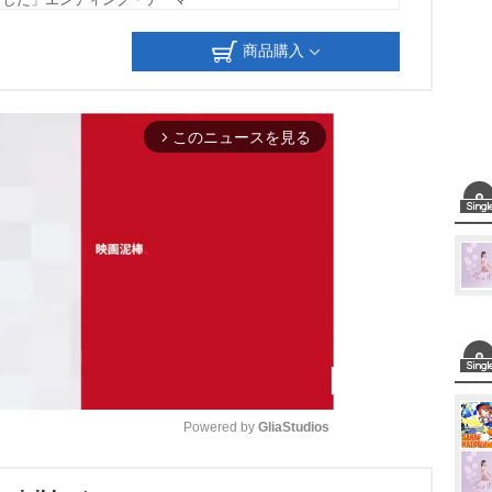
ました」エンディング・テーマ
商品購入
このニュースを見る
arrow_forward_ios
Powered by 
GliaStudios
M