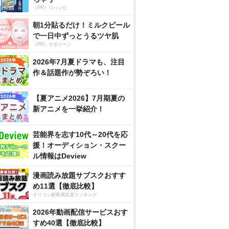
（PR）ジハンピ
朝1分貼るだけ！ミルクピール
で一日中ずっとうるツヤ肌
（PR）サボリーノ
2026年7月夏ドラマも、注目
作＆話題作が勢ぞろい！
【夏アニメ2026】7月期夏の
新アニメを一挙紹介！
芸能界を志す10代～20代を応
援！オーディション・スクー
ル情報はDeview
漫画読み放題サブスクおすす
め11選【徹底比較】
オリコン顧客満足度ランキング
2026年動画配信サービスおす
すめ40選【徹底比較】