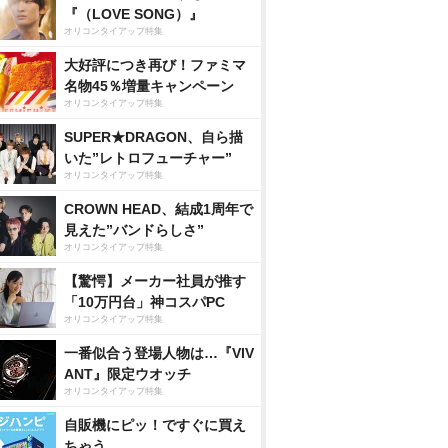
『（LOVE SONG）』
オリコンタイアップ特集
大好評につき再び！ファミマ
名物45％増量キャンペーン
オリコンタイアップ特集
SUPER★DRAGON、自ら描
いた”レトロフューチャー”
オリコンタイアップ特集
CROWN HEAD、結成1周年で
見えた”バンドらしさ”
オリコンタイアップ特集
【驚愕】メーカー社員が推す
「10万円台」神コスパPC
オリコンタイアップ特集
一番似合う登場人物は…『VIV
ANT』限定ウオッチ
オリコンタイアップ特集
自販機にピッ！ですぐに買え
ちゃう