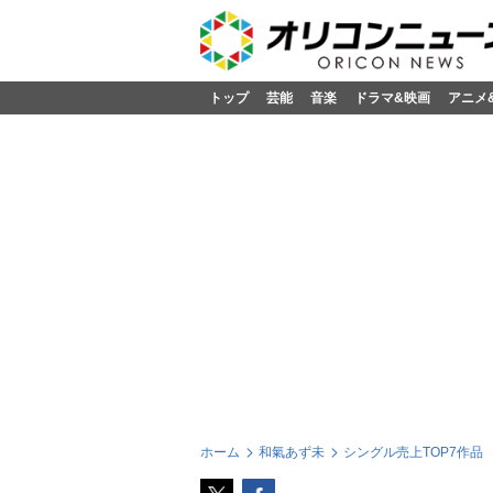
トップ
芸能
音楽
ドラマ&映画
アニメ
ホーム
和氣あず未
シングル売上TOP7作品