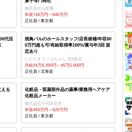
菓子専門商社
株式会社山星屋
年収740万円～840万円
正社員 / 東京都
50代活
焼鳥バルのホールスタッフ/店長候補/年収60
K
0万円超も可/有給取得率100%/賞与年3回 規
定あり
いただきコッコちゃん 北8条店
月給34万6,350円～45万5,000円
正社員 / 北海道
支える
化粧品・医薬部外品の薬事/業務用ヘアケア
化粧品メーカー
株式会社千代田化学
年収450万円～620万円
正社員 / 東京都