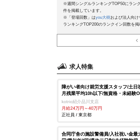
※週間シングルランキングTOP50にラン
件を掲載しています。
※「登場回数」は
you大樹
および法人向け
ランキングTOP200のランクイン回数を
求人特集
障がい者向け就労支援スタッフ/土日
月残業平均10h以下/無資格・未経験O
kotrio紹介品川支店
月給24万円～40万円
正社員 / 東京都
合同庁舎の施設警備員/入社祝い金最大