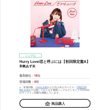
シングル
Hurry Love/恋と呼ぶには【初回限定盤A】
和氣あず未
最高順位：
16
位
登場回数：
4
回
※「登場回数」は
you大樹
および法人向けサービス・
ORICON
BiZ online
で公開しております週間シングルランキングTOP200
のランクイン回数を掲載しています。
商品購入