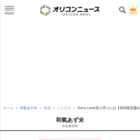
ホーム
和氣あず未
作品
シングル
Hurry Love/恋と呼ぶには【初回限定盤A
和氣あず未
わきあずみ