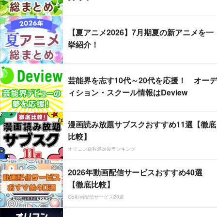
【夏アニメ2026】7月期夏の新アニメを一
挙紹介！
芸能界を志す10代～20代を応援！ オーデ
ィション・スクール情報はDeview
漫画読み放題サブスクおすすめ11選【徹底
比較】
オリコン顧客満足度ランキング
2026年動画配信サービスおすすめ40選
【徹底比較】
CS動画配信サービス20選