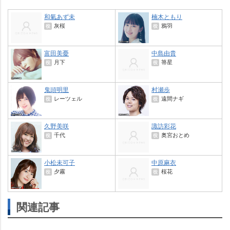
和氣あず未
楠木ともり
灰桜
鴉羽
役
役
富田美憂
中島由貴
月下
箒星
役
役
鬼頭明里
村瀬歩
レーツェル
遠間ナギ
役
役
久野美咲
諏訪彩花
千代
奥宮おとめ
役
役
小松未可子
中原麻衣
夕霧
桜花
役
役
関連記事