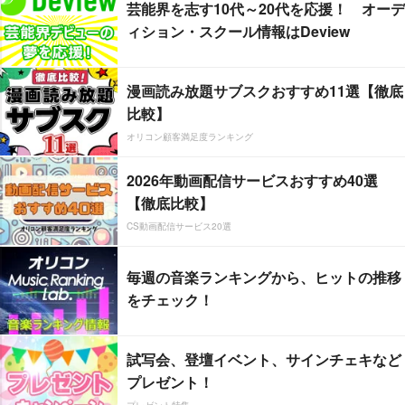
芸能界を志す10代～20代を応援！ オーデ
ィション・スクール情報はDeview
漫画読み放題サブスクおすすめ11選【徹底
比較】
オリコン顧客満足度ランキング
2026年動画配信サービスおすすめ40選
【徹底比較】
CS動画配信サービス20選
毎週の音楽ランキングから、ヒットの推移
をチェック！
試写会、登壇イベント、サインチェキなど
プレゼント！
プレゼント特集