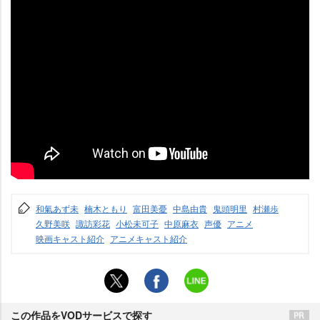
和氣あず未
楠木ともり
富田美憂
中島由貴
鬼頭明里
村瀬歩
久野美咲
諏訪彩花
小松未可子
中原麻衣
声優
アニメ
映画キャスト紹介
アニメキャスト紹介
この作品をVODサービスで探す