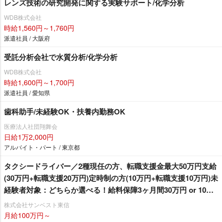
レンズ技術の研究開発に関する実験サポート/化学分析
WDB株式会社
時給1,560円～1,760円
派遣社員 / 大阪府
受託分析会社で水質分析/化学分析
WDB株式会社
時給1,600円～1,700円
派遣社員 / 愛知県
歯科助手/未経験OK・扶養内勤務OK
医療法人社団翔舞会
日給1万2,000円
アルバイト・パート / 東京都
タクシードライバー／2種現任の方、転職支援金最大50万円支給
(30万円+転職支援20万円)定時制の方(10万円+転職支援10万円)未
経験者対象：どちらか選べる！給料保障3ヶ月間30万円 or 10ヶ
月間25万円！自社寮＆借上げ寮あり！UR賃貸住宅や家族寮もご
株式会社サンベスト東信
相談ください！配車アプリ「GO」「S.RIDE」「Uber」
月給100万円～