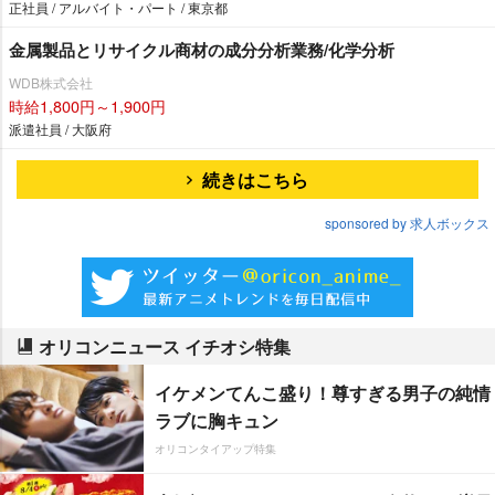
「DiDi」東京で初の4つのアプリ導入ライドシェアドライバー大
正社員 / アルバイト・パート / 東京都
量募集！ 週1日から1日4時間程度OK、車の持ち込みOK、車の
金属製品とリサイクル商材の成分分析業務/化学分析
所有が無くてもOK宿直者(運行管理補助者)同時募集！ 帰庫者の
WDB株式会社
点呼等の簡単な業務です。
時給1,800円～1,900円
派遣社員 / 大阪府
続きはこちら
sponsored by 求人ボックス
オリコンニュース イチオシ特集
イケメンてんこ盛り！尊すぎる男子の純情
ラブに胸キュン
オリコンタイアップ特集