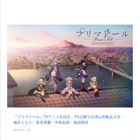
『プリマドール』TVアニメ化決定 PV公開で出演は和氣あず未・
楠木ともり・富田美憂・中島由貴・鬼頭明里
2022-01-28