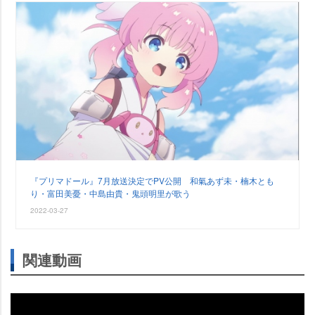
『プリマドール』7月放送決定でPV公開 和氣あず未・楠木とも
り・富田美憂・中島由貴・鬼頭明里が歌う
2022-03-27
関連動画