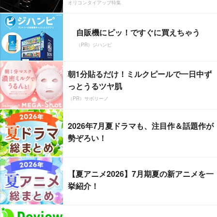
オリコンタイアップ特集
自販機にピッ！ですぐに買えちゃう
（PR）ジハンピ
朝1分貼るだけ！ミルクピールで一日中ず
っとうるツヤ肌
（PR）サボリーノ
2026年7月夏ドラマも、注目作＆話題作が
勢ぞろい！
【夏アニメ2026】7月期夏の新アニメを一
挙紹介！