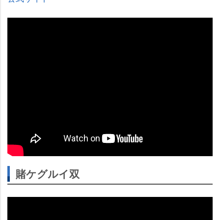
賭ケグルイ双