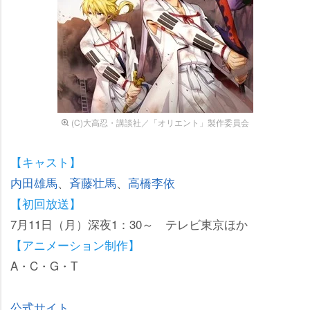
(C)大高忍・講談社／「オリエント」製作委員会
【キャスト】
内田雄馬
、
斉藤壮馬
、
高橋李依
【初回放送】
7月11日（月）深夜1：30～ テレビ東京ほか
【アニメーション制作】
A・C・G・T
公式サイト