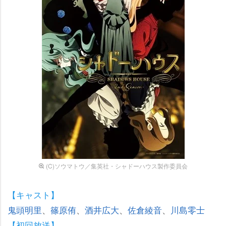
(C)ソウマトウ／集英社・シャドーハウス製作委員会
【キャスト】
鬼頭明里
、
篠原侑
、
酒井広大
、
佐倉綾音
、
川島零士
【初回放送】