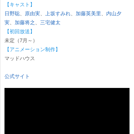
【キャスト】
日野聡
、
原由実
、
上坂すみれ
、
加藤英美里
、
内山夕
実
、
加藤将之
、
三宅健太
【初回放送】
未定（7月～）
【アニメーション制作】
マッドハウス
公式サイト