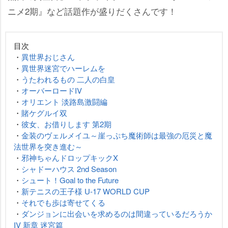
ニメ2期』など話題作が盛りだくさんです！
目次
・
異世界おじさん
・
異世界迷宮でハーレムを
・
うたわれるもの 二人の白皇
・
オーバーロードIV
・
オリエント 淡路島激闘編
・
賭ケグルイ双
・
彼女、お借りします 第2期
・
金装のヴェルメイユ～崖っぷち魔術師は最強の厄災と魔
法世界を突き進む～
・
邪神ちゃんドロップキックX
・
シャドーハウス 2nd Season
・
シュート！Goal to the Future
・
新テニスの王子様 U-17 WORLD CUP
・
それでも歩は寄せてくる
・
ダンジョンに出会いを求めるのは間違っているだろうか
IV 新章 迷宮篇