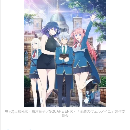
(C)天那光汰・梅津葉子／SQUARE ENIX・「金装のヴェルメイユ」製作委
員会