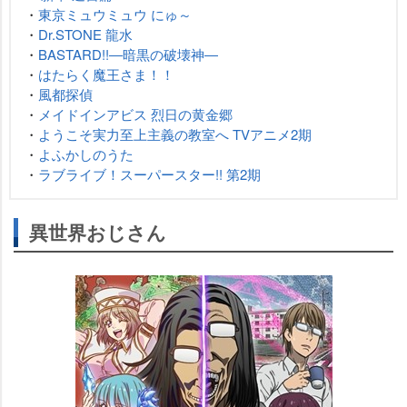
・
東京ミュウミュウ にゅ～
・
Dr.STONE 龍水
・
BASTARD!!―暗黒の破壊神―
・
はたらく魔王さま！！
・
風都探偵
・
メイドインアビス 烈日の黄金郷
・
ようこそ実力至上主義の教室へ TVアニメ2期
・
よふかしのうた
・
ラブライブ！スーパースター!! 第2期
異世界おじさん