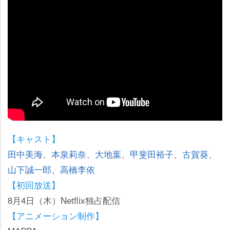
【キャスト】
田中美海
、
本泉莉奈
、
大地葉
、
甲斐田裕子
、
古賀葵
、
山下誠一郎
、
高橋李依
【初回放送】
8月4日（木）Netflix独占配信
【アニメーション制作】