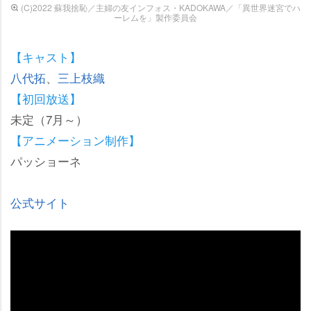
(C)2022 蘇我捨恥／主婦の友インフォス・KADOKAWA／「異世界迷宮でハ
ーレムを」製作委員会
【キャスト】
八代拓
、
三上枝織
【初回放送】
未定（7月～）
【アニメーション制作】
パッショーネ
公式サイト