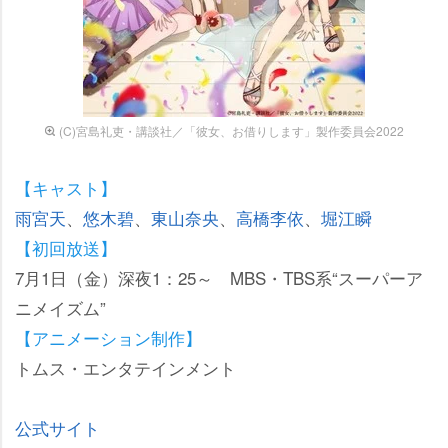
(C)宮島礼吏・講談社／「彼女、お借りします」製作委員会2022
【キャスト】
雨宮天
、
悠木碧
、
東山奈央
、
高橋李依
、
堀江瞬
【初回放送】
7月1日（金）深夜1：25～ MBS・TBS系“スーパーア
ニメイズム”
【アニメーション制作】
トムス・エンタテインメント
公式サイト