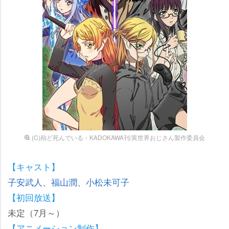
(C)殆ど死んでいる・KADOKAWA刊/異世界おじさん製作委員会
【キャスト】
子安武人
、
福山潤
、
小松未可子
【初回放送】
未定（7月～）
【アニメーション制作】