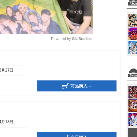
Powered by 
GliaStudios
M
u
03月27日
t
e
商品購入
04月18日