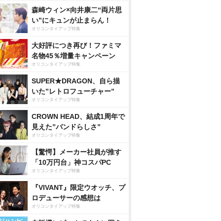
森崎ウィン×向井康二“両片思
い”にキュンが止まらん！
オリコンタイアップ特集
大好評につき再び！ファミマ
名物45％増量キャンペーン
オリコンタイアップ特集
SUPER★DRAGON、自ら描
いた”レトロフューチャー”
オリコンタイアップ特集
CROWN HEAD、結成1周年で
見えた”バンドらしさ”
オリコンタイアップ特集
【驚愕】メーカー社員が推す
「10万円台」神コスパPC
オリコンタイアップ特集
『VIVANT』限定ウオッチ、プ
ロデューサーの感想は
オリコンタイアップ特集