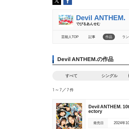
Devil ANTHEM.
でびるあんせむ
芸能人TOP
記事
作品
ラン
Devil ANTHEM.の作品
すべて
シングル
1～7／7
件
Devil ANTHEM. 10t
ectory
発売日
2024年1