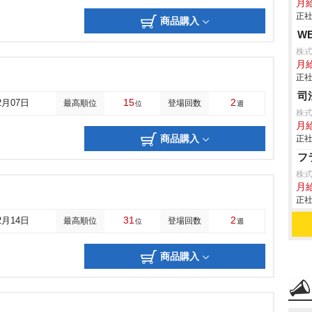
月
正社
商品購入
W
株式
月給
正社
司
15
2
2月07日
最高順位
登場回数
位
週
株
月
商品購入
正社
フ
株
月
正社
31
2
2月14日
最高順位
登場回数
位
週
商品購入