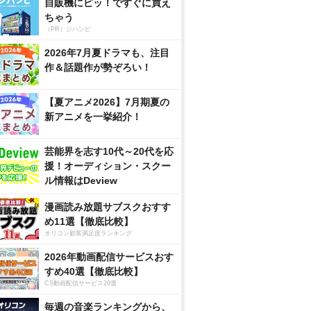
自販機にピッ！ですぐに買え
ちゃう
（PR）ジハンピ
2026年7月夏ドラマも、注目
作＆話題作が勢ぞろい！
【夏アニメ2026】7月期夏の
新アニメを一挙紹介！
芸能界を志す10代～20代を応
援！オーディション・スクー
ル情報はDeview
漫画読み放題サブスクおすす
め11選【徹底比較】
オリコン顧客満足度ランキング
2026年動画配信サービスおす
すめ40選【徹底比較】
CS動画配信サービス20選
毎週の音楽ランキングから、