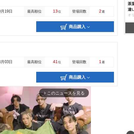
茶
違
13
2
0月19日
最高順位
登場回数
位
週
オ
商品購入
41
1
3月03日
最高順位
登場回数
位
週
商品購入
このニュースを見る
arrow_forward_ios