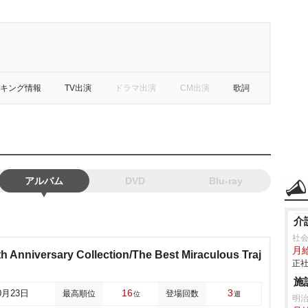
キング情報
TV出演
ドラマ出演
CM出演
歌詞
アルバム
DVD
Blu-ray
介
社
月給
h Anniversary Collection/The Best Miraculous Traj
正社
施
16
3
0月23日
最高順位
登場回数
位
週
明