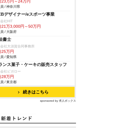
給23万円～24万円
員 / 神奈川県
EBデザイナー/eスポーツ事業
会社HIT
21万3,000円～50万円
員 / 大阪府
法書士
式会社大須賀合同事務所
給25万円
員 / 愛知県
ランス菓子・ケーキの販売スタッフ
式会社ビガロー
給28万円
員 / 東京都
続きはこちら
sponsored by 求人ボックス