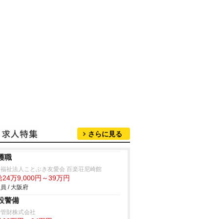
さらに見る
護職
会福祉法人ことぶき友愛会 百楽荘尼崎館
24万9,000円～39万円
員 / 大阪府
設警備
治管財株式会社