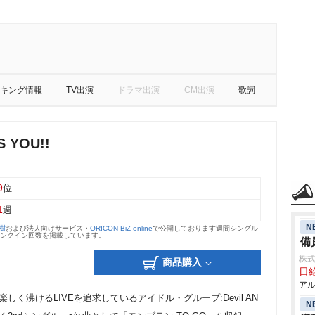
キング情報
TV出演
ドラマ出演
CM出演
歌詞
 YOU!!
9
位
1
週
N
大樹
および法人向けサービス・
ORICON BiZ online
で公開しております週間シングル
のランクイン回数を掲載しています。
備
株式
商品購入
日給
アル
しく沸けるLIVEを追求しているアイドル・グループ:Devil AN
N