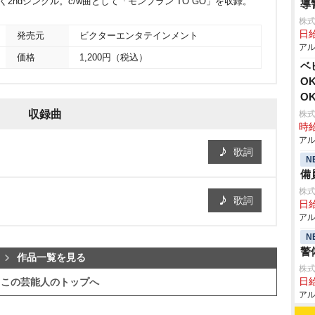
続く2ndシングル。c/w曲として「モンブラン TO GO」を収録。
導
株式
日給
発売元
ビクターエンタテインメント
アル
価格
1,200円（税込）
ベ
O
O
収録曲
株式
時給
アル
歌詞
N
備
株式
歌詞
日給
アル
N
警
作品一覧を見る
株式
日給
この芸能人のトップへ
アル