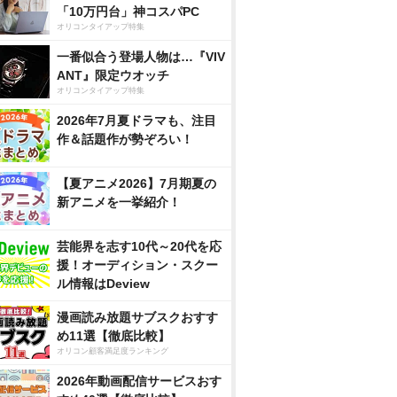
「10万円台」神コスパPC
オリコンタイアップ特集
一番似合う登場人物は…『VIV
ANT』限定ウオッチ
オリコンタイアップ特集
2026年7月夏ドラマも、注目
作＆話題作が勢ぞろい！
【夏アニメ2026】7月期夏の
新アニメを一挙紹介！
芸能界を志す10代～20代を応
援！オーディション・スクー
ル情報はDeview
漫画読み放題サブスクおすす
め11選【徹底比較】
オリコン顧客満足度ランキング
2026年動画配信サービスおす