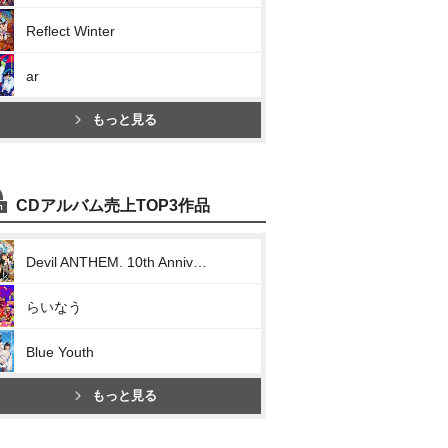
Reflect Winter
ar
もっと見る
CDアルバム売上TOP3作品
Devil ANTHEM. 10th Anniversary Collection/The Best Miraculous Trajectory
らいなう
Blue Youth
もっと見る