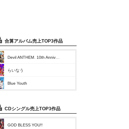
合算アルバム売上TOP3作品
Devil ANTHEM. 10th Anniversary Collection / The Best Miraculous Trajectory
らいなう
Blue Youth
CDシングル売上TOP3作品
GOD BLESS YOU!!