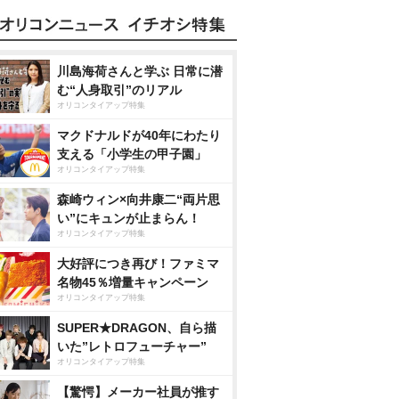
川島海荷さんと学ぶ 日常に潜
む“人身取引”のリアル
オリコンタイアップ特集
マクドナルドが40年にわたり
支える「小学生の甲子園」
オリコンタイアップ特集
森崎ウィン×向井康二“両片思
い”にキュンが止まらん！
オリコンタイアップ特集
大好評につき再び！ファミマ
名物45％増量キャンペーン
オリコンタイアップ特集
SUPER★DRAGON、自ら描
いた”レトロフューチャー”
オリコンタイアップ特集
【驚愕】メーカー社員が推す