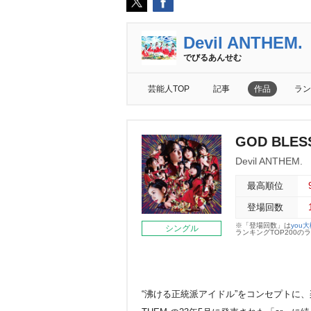
Devil ANTHEM.
でびるあんせむ
芸能人TOP
記事
作品
ラン
GOD BLESS
Devil ANTHEM.
最高順位
登場回数
※「登場回数」は
you
シングル
ランキングTOP200
“沸ける正統派アイドル”をコンセプトに、楽