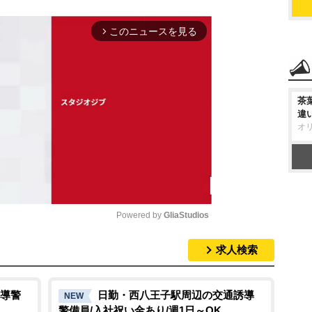
このニュースを見る
arrow_forward_ios
茶
違
オ
Powered by 
GliaStudios
求人検索
M
u
t
導警
日勤・西八王子駅周辺の交通誘導
NEW
警備員/入社祝い金あり/週1日～OK
e