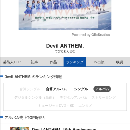
Powered by 
GliaStudios
Devil ANTHEM.
M
でびるあんせむ
u
t
芸能人TOP
記事
作品
ランキング
TV出演
歌詞
e
Devil ANTHEM.のランキング情報
合算シングル
合算アルバム
シングル
アルバム
デジタルシングル（単曲）
デジタルアルバム
ストリーミング
ミュージックDVD・BD
エンタメ
アルバム売上TOP6作品
Devil ANTHEM. 10th Anniversary