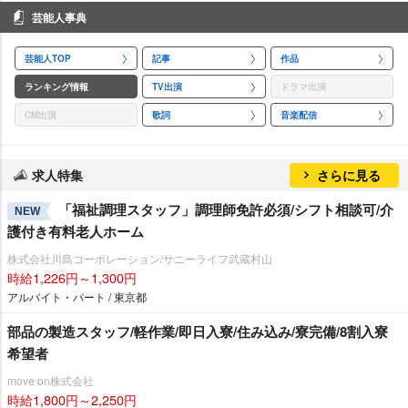
芸能人事典
芸能人TOP
記事
作品
ランキング情報
TV出演
ドラマ出演
CM出演
歌詞
音楽配信
求人特集
さらに見る
「福祉調理スタッフ」調理師免許必須/シフト相談可/介
NEW
護付き有料老人ホーム
株式会社川島コーポレーション/サニーライフ武蔵村山
時給1,226円～1,300円
アルバイト・パート / 東京都
部品の製造スタッフ/軽作業/即日入寮/住み込み/寮完備/8割入寮
希望者
move on株式会社
時給1,800円～2,250円