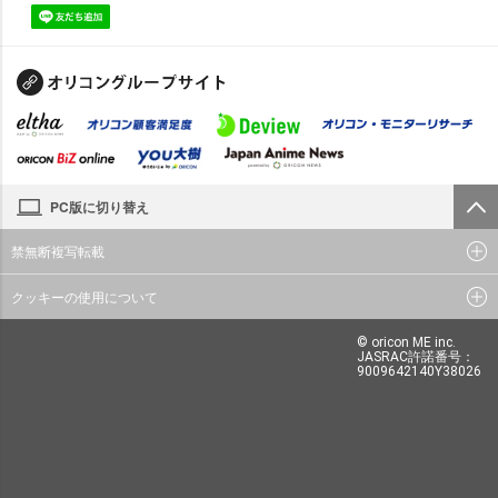
PC版に切り替え
禁無断複写転載
クッキーの使用について
© oricon ME inc.
JASRAC許諾番号：
9009642140Y38026