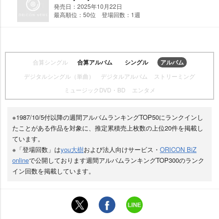
発売日：2025年10月22日
最高順位：50位 登場回数：1週
合算シングル
合算アルバム
シングル
アルバム
デジタルシングル（単曲）
デジタルアルバム
ストリーミング
ミュージックDVD・BD
エンタメ
※1987/10/5付以降の週間アルバムランキングTOP50にランクインし
たことがある作品を対象に、推定累積売上枚数の上位20件を掲載し
ています。
※「登場回数」は
you大樹
および法人向けサービス・
ORICON BiZ
online
で公開しております週間アルバムランキングTOP300のランク
イン回数を掲載しています。