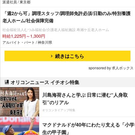
派遣社員 / 東京都
「週2から可」調理スタッフ/調理師免許必須/日勤のみ/特別養護
老人ホーム/社会保障完備
社会福祉法人むつみ福祉会/介護老人福祉施設 寿湘ケ丘老人ホーム
時給1,225円～1,300円
アルバイト・パート / 神奈川県
続きはこちら
sponsored by 求人ボックス
オリコンニュース イチオシ特集
川島海荷さんと学ぶ 日常に潜む“人身取
引”のリアル
オリコンタイアップ特集
マクドナルドが40年にわたり支える「小学
生の甲子園」