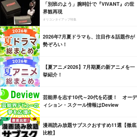
「別班のよう」腕時計で『VIVANT』の世
界観再現
オリコンタイアップ特集
2026年7月夏ドラマも、注目作＆話題作が
勢ぞろい！
【夏アニメ2026】7月期夏の新アニメを一
挙紹介！
芸能界を志す10代～20代を応援！ オーデ
ィション・スクール情報はDeview
漫画読み放題サブスクおすすめ11選【徹底
比較】