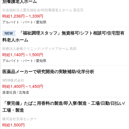
別養護老人ホーム
社会福祉法人愛生福祉会/特別養護老人ホーム 黒石荘
時給1,236円～1,339円
アルバイト・パート / 愛知県
「福祉調理スタッフ」無資格可/シフト相談可/住宅型有
NEW
料老人ホーム
医療法人倉橋クリニック/メディケアホーム 島田
時給1,140円～1,500円
アルバイト・パート / 愛知県
医薬品メーカーで研究開発の実験補助/化学分析
WDB株式会社
時給1,400円～1,450円
派遣社員 / 北海道
「寮完備」たばこ用香料の製造/即入寮/製造・工場/日勤/日払い/
工場・製造
株式会社京栄センター
時給1,500円