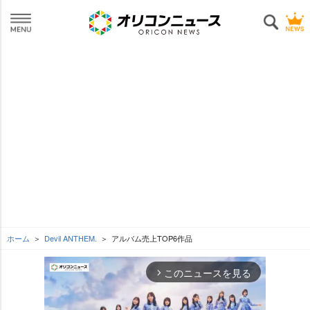
ホーム
Devil ANTHEM.
アルバム売上TOP6作品
このニュースを見る
arrow_forward_ios