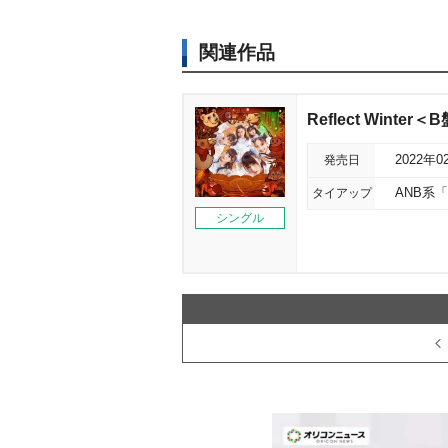
関連作品
Reflect Winter＜
発売日
2022年0
タイアップ
ANB系
シングル