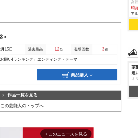
高
時給
アル
B盤＞
12
3
2月15日
過去最高
登場回数
位
週
「お願い!ランキング」エンディング・テーマ
茶
違
商品購入
オ
作品一覧を見る
この芸能人のトップへ
このニュースを見る
arrow_forward_ios