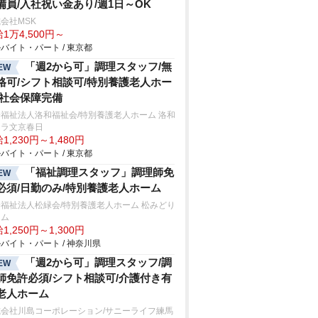
備員/入社祝い金あり/週1日～OK
会社MSK
1万4,500円～
バイト・パート / 東京都
「週2から可」調理スタッフ/無
EW
格可/シフト相談可/特別養護老人ホー
/社会保障完備
福祉法人洛和福祉会/特別養護老人ホーム 洛和
ィラ文京春日
1,230円～1,480円
バイト・パート / 東京都
「福祉調理スタッフ」調理師免
EW
必須/日勤のみ/特別養護老人ホーム
福祉法人松緑会/特別養護老人ホーム 松みどり
ーム
1,250円～1,300円
バイト・パート / 神奈川県
「週2から可」調理スタッフ/調
EW
師免許必須/シフト相談可/介護付き有
老人ホーム
式会社川島コーポレーション/サニーライフ練馬