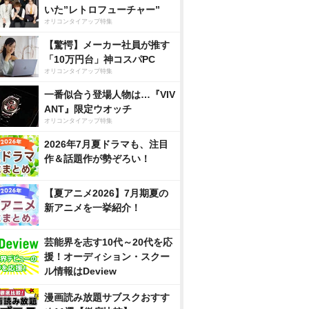
いた”レトロフューチャー”
オリコンタイアップ特集
【驚愕】メーカー社員が推す
「10万円台」神コスパPC
オリコンタイアップ特集
一番似合う登場人物は…『VIV
ANT』限定ウオッチ
オリコンタイアップ特集
2026年7月夏ドラマも、注目
作＆話題作が勢ぞろい！
【夏アニメ2026】7月期夏の
新アニメを一挙紹介！
芸能界を志す10代～20代を応
援！オーディション・スクー
ル情報はDeview
漫画読み放題サブスクおすす