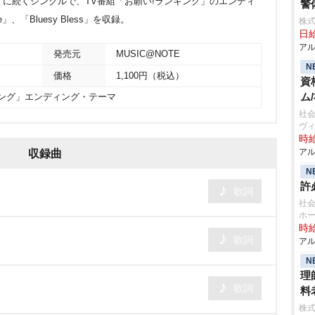
UP」に続くシングルで、TV番組「お願い!ランキング」のエンディ
警
e」、「Bluesy Bless」を収録。
株式
日給
アル
発売元
MUSIC@NOTE
N
価格
1,100円（税込）
資
ム
キング」エンディング・テーマ
社会
ヴ
時給
アル
収録曲
N
許
歌詞
社会
ホ
時給
歌詞
アル
N
理
歌詞
料
株