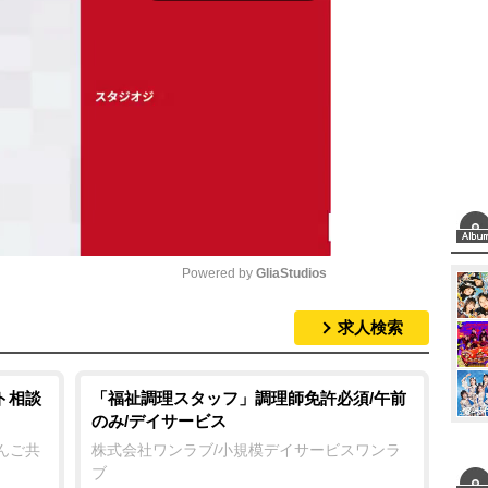
Powered by 
GliaStudios
求人検索
M
u
t
ト相談
「福祉調理スタッフ」調理師免許必須/午前
のみ/デイサービス
e
んご共
株式会社ワンラブ/小規模デイサービスワンラ
ブ