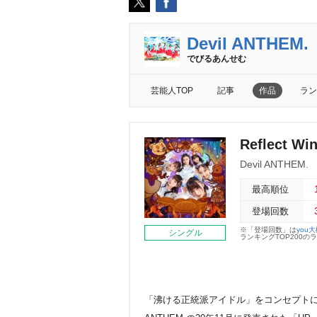
Devil ANTHEM.
でびるあんせむ
芸能人TOP
記事
作品
ラン
Reflect W
Devil ANTHEM.
最高順位
登場回数
※「登場回数」は
you
シングル
ランキングTOP200
「沸ける正統派アイドル」をコンセプトに、