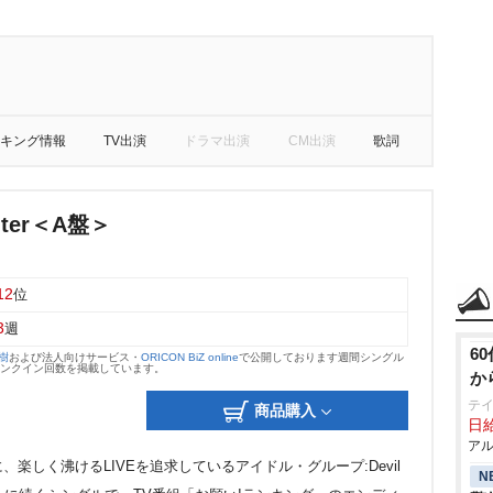
キング情報
TV出演
ドラマ出演
CM出演
歌詞
inter＜A盤＞
12
位
3
週
6
大樹
および法人向けサービス・
ORICON BiZ online
で公開しております週間シングル
のランクイン回数を掲載しています。
か
テ
商品購入
日給
アル
楽しく沸けるLIVEを追求しているアイドル・グループ:Devil
N