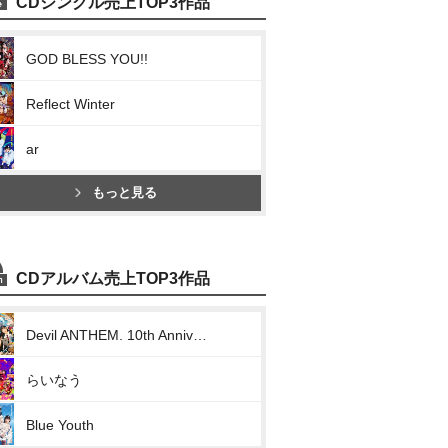
CDシングル売上TOP3作品
GOD BLESS YOU!!
Reflect Winter
ar
もっと見る
CDアルバム売上TOP3作品
Devil ANTHEM. 10th Anniversary Collection/The Best Miraculous Trajectory
らいなう
Blue Youth