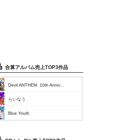
合算アルバム売上TOP3作品
Devil ANTHEM. 10th Anniversary Collection / The Best Miraculous Trajectory
らいなう
Blue Youth