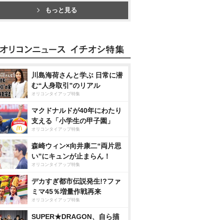
もっと見る
川島海荷さんと学ぶ 日常に潜
む“人身取引”のリアル
オリコンタイアップ特集
マクドナルドが40年にわたり
支える「小学生の甲子園」
オリコンタイアップ特集
森崎ウィン×向井康二“両片思
い”にキュンが止まらん！
オリコンタイアップ特集
デカすぎ都市伝説発生!?ファ
ミマ45％増量作戦再来
オリコンタイアップ特集
SUPER★DRAGON、自ら描