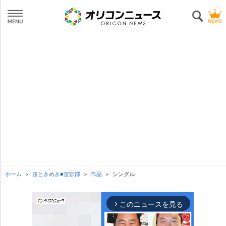
ホーム
超ときめき■宣伝部
作品
シングル
このニュースを見る
arrow_forward_ios