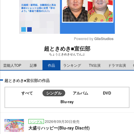
Powered by 
GliaStudios
超ときめき■宣伝部
M
ちょうときめきせんでんぶ
u
t
芸能人TOP
記事
作品
ランキング
TV出演
ドラマ出演
e
超ときめき■宣伝部の作品
すべて
シングル
アルバム
DVD
Blu-ray
2026年09月30日発売
シングル
大盛りハッピー(Blu-ray Disc付)