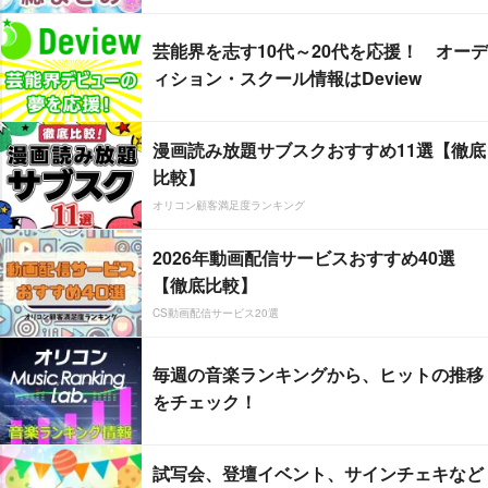
芸能界を志す10代～20代を応援！ オーデ
ィション・スクール情報はDeview
漫画読み放題サブスクおすすめ11選【徹底
比較】
オリコン顧客満足度ランキング
2026年動画配信サービスおすすめ40選
【徹底比較】
CS動画配信サービス20選
毎週の音楽ランキングから、ヒットの推移
をチェック！
試写会、登壇イベント、サインチェキなど