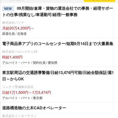
09月開始/倉庫・貨物の運送会社での事務・経理サポー
NEW
トの仕事/残業なし/車通勤可/経理/一般事務
株式会社パソナ
月給20万4,200円～
派遣社員 / 北海道
電子商品券アプリのコールセンター/短期9月14日まで/大量募集
株式会社ベルシステム24
時給1,400円
アルバイト・パート / 契約社員 / 愛知県
東京駅周辺の交通誘導警備/日給13,474円可能/日給全額保証/週1
日～からOK
シンテイ警備株式会社
日給1万1,500円～1万3,474円
アルバイト・パート / 東京都
道路構造物の土木CADオペレーター
株式会社インターテクノ