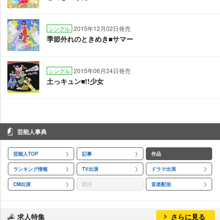
2015年12月02日発売
シングル
季節外れのときめき■サマー
2015年06月24日発売
シングル
土っキュン■!!少女
芸能人事典
芸能人TOP
記事
作品
ランキング情報
TV出演
ドラマ出演
CM出演
歌詞
音楽配信
求人特集
さらに見る