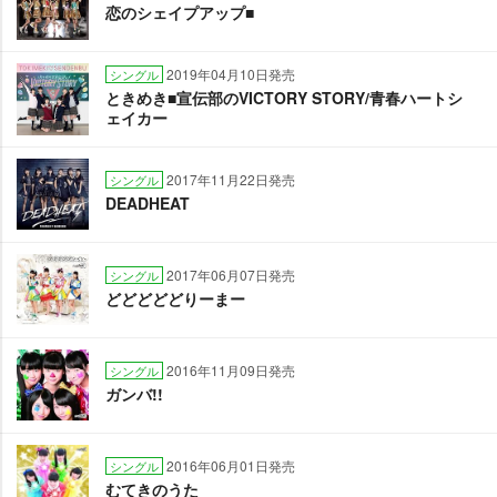
恋のシェイプアップ■
2019年04月10日発売
シングル
ときめき■宣伝部のVICTORY STORY/青春ハートシ
ェイカー
2017年11月22日発売
シングル
DEADHEAT
2017年06月07日発売
シングル
どどどどどりーまー
2016年11月09日発売
シングル
ガンバ!!
2016年06月01日発売
シングル
むてきのうた