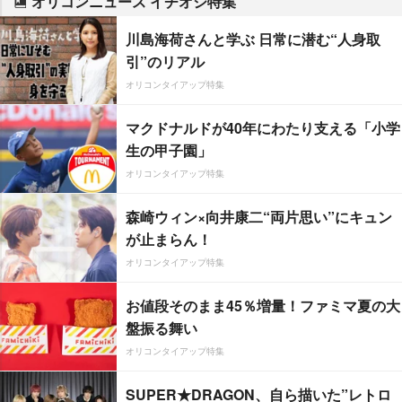
オリコンニュース イチオシ特集
川島海荷さんと学ぶ 日常に潜む“人身取
引”のリアル
オリコンタイアップ特集
マクドナルドが40年にわたり支える「小学
生の甲子園」
オリコンタイアップ特集
森崎ウィン×向井康二“両片思い”にキュン
が止まらん！
オリコンタイアップ特集
お値段そのまま45％増量！ファミマ夏の大
盤振る舞い
オリコンタイアップ特集
SUPER★DRAGON、自ら描いた”レトロ