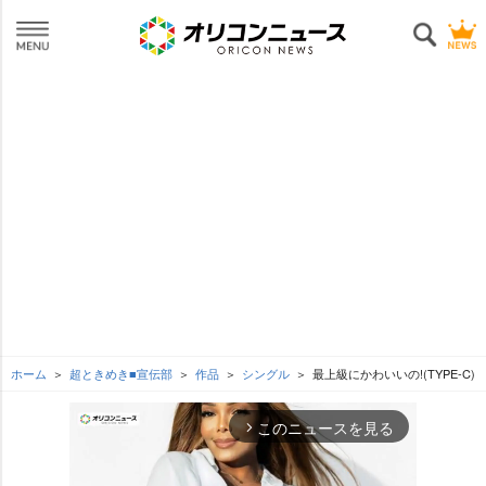
ホーム
超ときめき■宣伝部
作品
シングル
最上級にかわいいの!(TYPE-C)
このニュースを見る
arrow_forward_ios