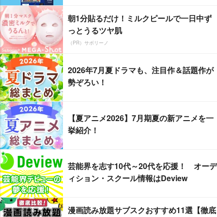
朝1分貼るだけ！ミルクピールで一日中ず
っとうるツヤ肌
（PR）サボリーノ
2026年7月夏ドラマも、注目作＆話題作が
勢ぞろい！
【夏アニメ2026】7月期夏の新アニメを一
挙紹介！
芸能界を志す10代～20代を応援！ オーデ
ィション・スクール情報はDeview
漫画読み放題サブスクおすすめ11選【徹底