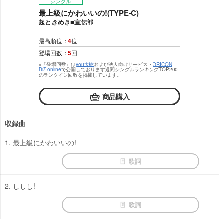
シングル
最上級にかわいいの!(TYPE-C)
超ときめき■宣伝部
最高順位：
4
位
登場回数：
5
回
※「登場回数」は
you大樹
および法人向けサービス・
ORICON
BiZ online
で公開しております週間シングルランキングTOP200
のランクイン回数を掲載しています。
商品購入
収録曲
1. 最上級にかわいいの!
歌詞
2. ししし!
歌詞