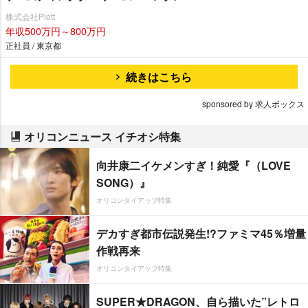
株式会社Plott
年収500万円～800万円
正社員 / 東京都
続きはこちら
sponsored by 求人ボックス
オリコンニュース イチオシ特集
向井康二イケメンすぎ！純愛『（LOVE
SONG）』
オリコンタイアップ特集
デカすぎ都市伝説発生!?ファミマ45％増量
作戦再来
オリコンタイアップ特集
SUPER★DRAGON、自ら描いた”レトロ