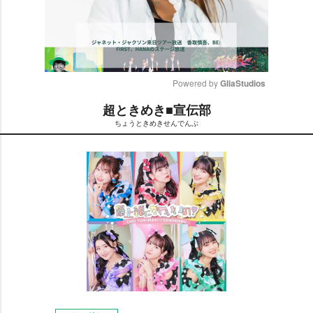
Powered by 
GliaStudios
超ときめき■宣伝部
M
ちょうときめきせんでんぶ
u
t
e