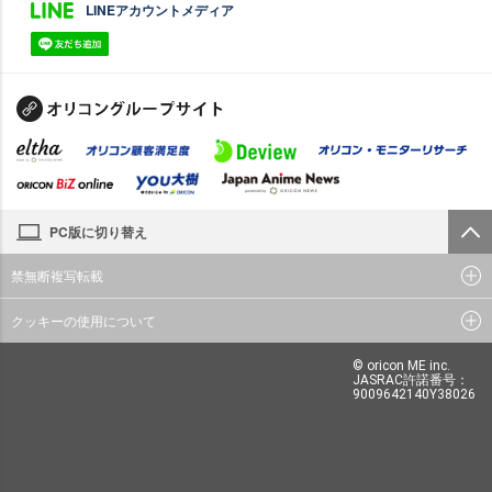
LINEアカウントメディア
PC版に切り替え
禁無断複写転載
クッキーの使用について
© oricon ME inc.
JASRAC許諾番号：
9009642140Y38026