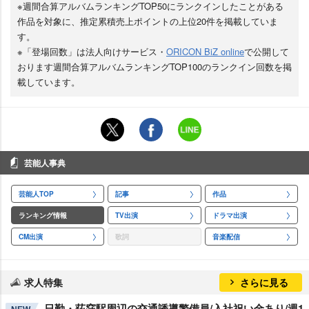
※週間合算アルバムランキングTOP50にランクインしたことがある
作品を対象に、推定累積売上ポイントの上位20件を掲載していま
す。
※「登場回数」は法人向けサービス・
ORICON BiZ online
で公開して
おります週間合算アルバムランキングTOP100のランクイン回数を掲
載しています。
芸能人事典
芸能人TOP
記事
作品
ランキング情報
TV出演
ドラマ出演
CM出演
歌詞
音楽配信
求人特集
さらに見る
日勤・荻窪駅周辺の交通誘導警備員/入社祝い金あり/週1