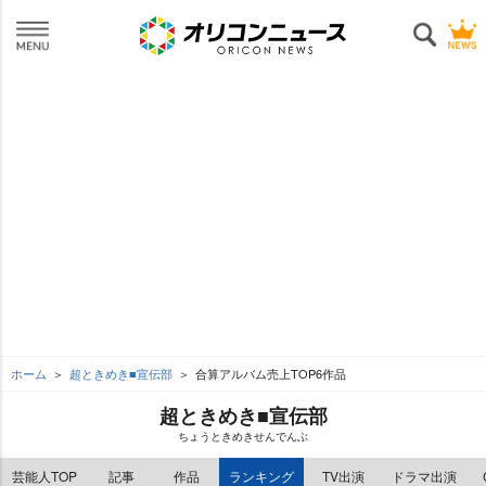
ホーム
超ときめき■宣伝部
合算アルバム売上TOP6作品
超ときめき■宣伝部
ちょうときめきせんでんぶ
芸能人TOP
記事
作品
ランキング
TV出演
ドラマ出演