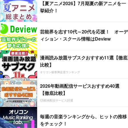
【夏アニメ2026】7月期夏の新アニメを一
挙紹介！
芸能界を志す10代～20代を応援！ オーデ
ィション・スクール情報はDeview
漫画読み放題サブスクおすすめ11選【徹底
比較】
オリコン顧客満足度ランキング
2026年動画配信サービスおすすめ40選
【徹底比較】
CS動画配信サービス20選
毎週の音楽ランキングから、ヒットの推移
をチェック！