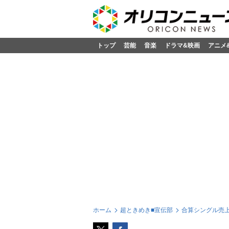
トップ
芸能
音楽
ドラマ&映画
アニメ
ホーム
超ときめき■宣伝部
合算シングル売上