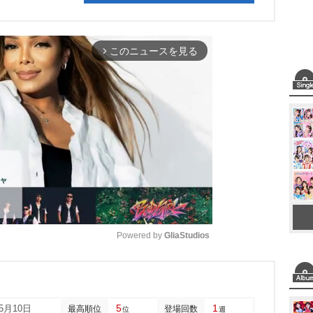
このニュースを見る
arrow_forward_ios
Powered by 
GliaStudios
M
u
5
1
05月10日
最高順位
登場回数
位
週