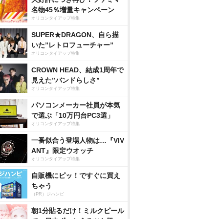
名物45％増量キャンペーン
オリコンタイアップ特集
SUPER★DRAGON、自ら描
いた”レトロフューチャー”
オリコンタイアップ特集
CROWN HEAD、結成1周年で
見えた”バンドらしさ”
オリコンタイアップ特集
パソコンメーカー社員が本気
で選ぶ「10万円台PC3選」
オリコンタイアップ特集
一番似合う登場人物は…『VIV
ANT』限定ウオッチ
オリコンタイアップ特集
自販機にピッ！ですぐに買え
ちゃう
（PR）ジハンピ
朝1分貼るだけ！ミルクピール