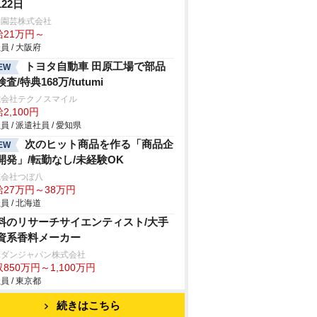
122日
神園芸株式会社
給21万円～
員 / 大阪府
トヨタ自動車 田原工場で部品
EW
査/特典168万/tutumi
式会社テクノスマイル
2,100円
員 / 派遣社員 / 愛知県
次のヒット商品を作る「商品企
EW
開発」/転勤なし/未経験OK
式会社つぼ八
給27万円～38万円
員 / 北海道
料のリサーチサイエンティスト/大手
資系香料メーカー
ボダンジャパン株式会社
850万円～1,100万円
員 / 東京都
続きはこちら