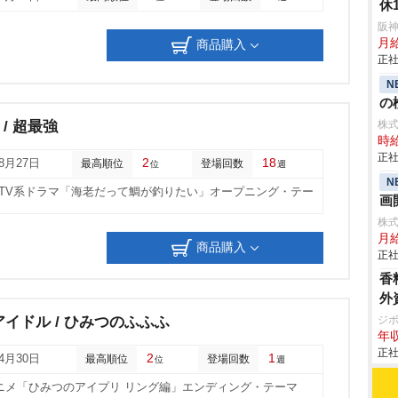
休
阪
月
商品購入
正社
N
の検
/ 超最強
株
時給
正社
2
18
08月27日
最高順位
登場回数
位
週
N
NTV系ドラマ「海老だって鯛が釣りたい」オープニング・テー
画
株
月
商品購入
正社
香
外
イドル / ひみつのふふふ
ジ
年収
正社
2
1
04月30日
最高順位
登場回数
位
週
ニメ「ひみつのアイプリ リング編」エンディング・テーマ