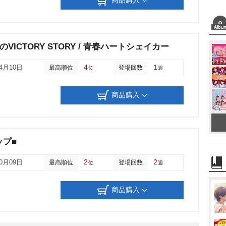
VICTORY STORY / 青春ハートシェイカー
4
1
04月10日
最高順位
登場回数
位
週
商品購入
ップ■
2
2
10月09日
最高順位
登場回数
位
週
商品購入