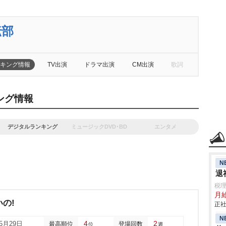
伝部
キング情報
TV出演
ドラマ出演
CM出演
歌詞
ング情報
デジタルランキング
ミュージックDVD･BD
エンタメ
N
退
税
月
の!
正社
N
4
2
05月29日
最高順位
登場回数
位
週