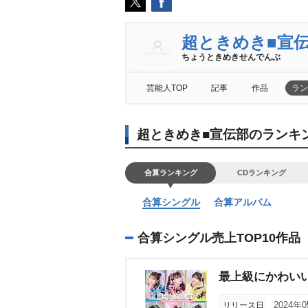
超ときめき■宣
ちょうときめきせんでんぶ
芸能人TOP
記事
作品
ラン
超ときめき■宣伝部のランキ
合算ランキング
CDランキング
合算シングル
合算アルバム
合算シングル売上TOP10作品
最上級にかわいい
リリース日
2024年