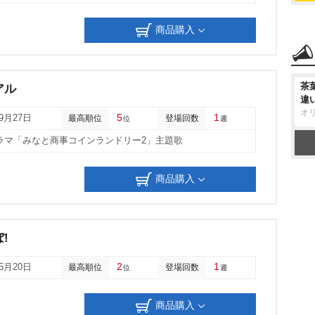
商品購入
茶
アル
違
オ
5
1
09月27日
最高順位
登場回数
位
週
ラマ「みなと商事コインランドリー2」主題歌
商品購入
!
2
1
05月20日
最高順位
登場回数
位
週
商品購入