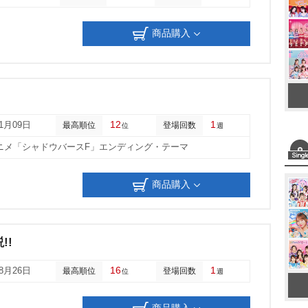
t
e
商品購入
12
1
11月09日
最高順位
登場回数
位
週
ニメ「シャドウバースF」エンディング・テーマ
商品購入
!!
16
1
08月26日
最高順位
登場回数
位
週
商品購入