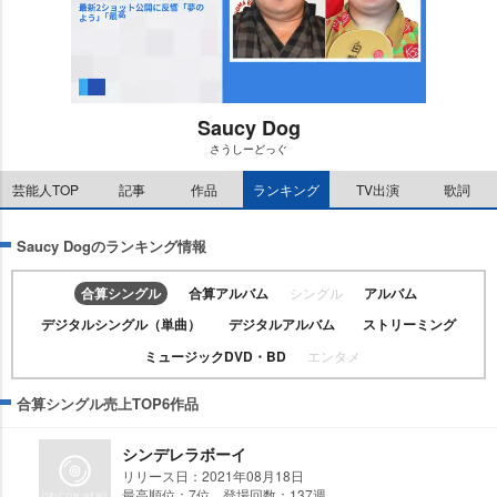
Saucy Dog
さうしーどっぐ
M
u
芸能人TOP
記事
作品
ランキング
TV出演
歌詞
t
e
Saucy Dogのランキング情報
合算シングル
合算アルバム
シングル
アルバム
デジタルシングル（単曲）
デジタルアルバム
ストリーミング
ミュージックDVD・BD
エンタメ
合算シングル売上TOP6作品
シンデレラボーイ
リリース日：2021年08月18日
最高順位：7位 登場回数：137週