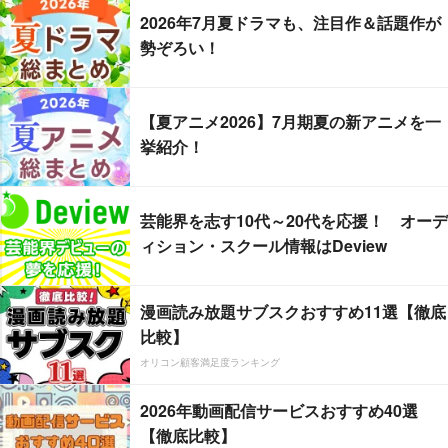
2026年7月夏ドラマも、注目作＆話題作が
勢ぞろい！
【夏アニメ2026】7月期夏の新アニメを一
挙紹介！
芸能界を志す10代～20代を応援！ オーデ
ィション・スクール情報はDeview
漫画読み放題サブスクおすすめ11選【徹底
比較】
オリコン顧客満足度ランキング
2026年動画配信サービスおすすめ40選
【徹底比較】