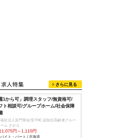
さらに見る
週1から可」調理スタッフ/無資格可/
フト相談可/グループホーム/社会保障
備
福祉法人富門華会/安平町 認知症高齢者グルー
ーム さかえ
1,075円～1,110円
バイト・パート / 北海道