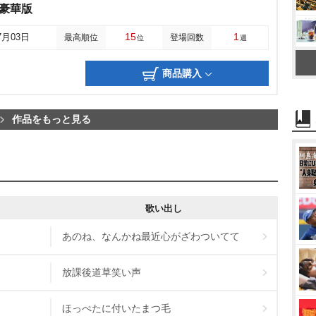
y豪華版
15
1
7月03日
最高順位
登場回数
位
週
商品購入
作品をもっと見る
歌い出し
あのね、なんかね最近心がざわついてて
放課後道草笑い声
ほっぺたに付いたまつ毛