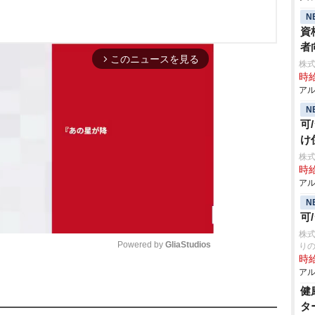
N
資
者
このニュースを見る
arrow_forward_ios
株式
時給
アル
N
可
け
株式
時給
アル
N
可
株式
Powered by 
GliaStudios
り
時給
アル
M
健
u
タ