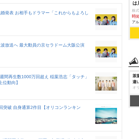
は
t
株式
e
、結婚発表 お相手もドラマー「これからもよろし
時給
アル
地上波放送へ 最大動員の京セラドーム大阪公演
茶
&週間再生数1000万回超え 稲葉浩志「タッチ」
違
上位動向】
オ
4億回突破 自身通算2作目【オリコンランキン