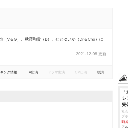
原慎也（V＆G）、秋澤和貴（B）、せとゆいか（Dr＆Cho）に
。
2021-12-08 更新
キング情報
TV出演
ドラマ出演
CM出演
歌詞
「
シ
完
社会
プホ
時給
アル