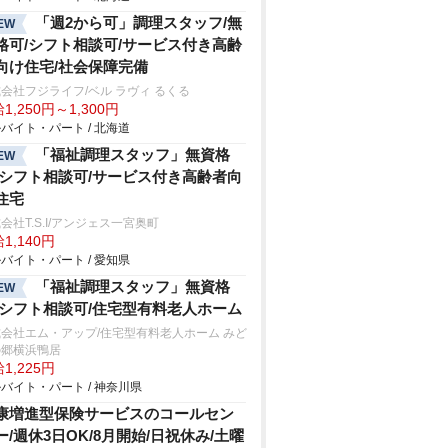
「週2から可」調理スタッフ/無
EW
格可/シフト相談可/サービス付き高齢
向け住宅/社会保障完備
会社フジライフ/ベル ラヴィ るくる
1,250円～1,300円
バイト・パート / 北海道
「福祉調理スタッフ」無資格
EW
/シフト相談可/サービス付き高齢者向
住宅
会社T.S.I/アンジェス一宮奥町
1,140円
バイト・パート / 愛知県
「福祉調理スタッフ」無資格
EW
/シフト相談可/住宅型有料老人ホーム
会社エム・アップ/住宅型有料老人ホーム みど
の郷横浜鴨居
1,225円
バイト・パート / 神奈川県
康増進型保険サービスのコールセン
ー/週休3日OK/8月開始/日祝休み/土曜