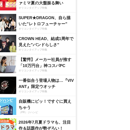
ァミマ夏の大盤振る舞い
オリコンタイアップ特集
SUPER★DRAGON、自ら描
いた”レトロフューチャー”
オリコンタイアップ特集
CROWN HEAD、結成1周年で
見えた”バンドらしさ”
オリコンタイアップ特集
【驚愕】メーカー社員が推す
「10万円台」神コスパPC
オリコンタイアップ特集
一番似合う登場人物は…『VIV
ANT』限定ウオッチ
オリコンタイアップ特集
自販機にピッ！ですぐに買え
ちゃう
（PR）ジハンピ
2026年7月夏ドラマも、注目
作＆話題作が勢ぞろい！