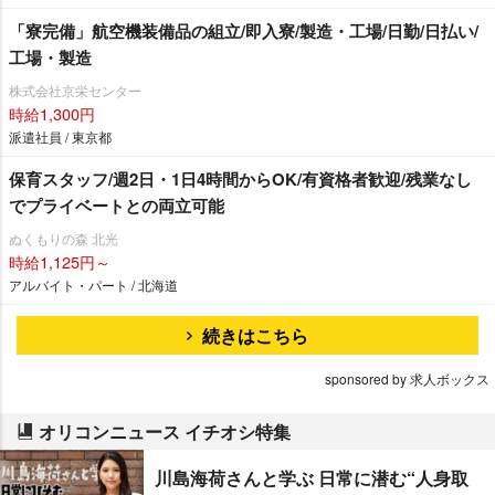
「寮完備」航空機装備品の組立/即入寮/製造・工場/日勤/日払い/
工場・製造
株式会社京栄センター
時給1,300円
派遣社員 / 東京都
保育スタッフ/週2日・1日4時間からOK/有資格者歓迎/残業なし
でプライベートとの両立可能
ぬくもりの森 北光
時給1,125円～
アルバイト・パート / 北海道
続きはこちら
sponsored by 求人ボックス
オリコンニュース イチオシ特集
川島海荷さんと学ぶ 日常に潜む“人身取