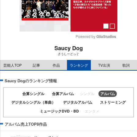
Powered by 
GliaStudios
Saucy Dog
M
さうしーどっぐ
u
t
芸能人TOP
記事
作品
ランキング
TV出演
歌詞
e
Saucy Dogのランキング情報
合算シングル
合算アルバム
シングル
アルバム
デジタルシングル（単曲）
デジタルアルバム
ストリーミング
ミュージックDVD・BD
エンタメ
アルバム売上TOP8作品