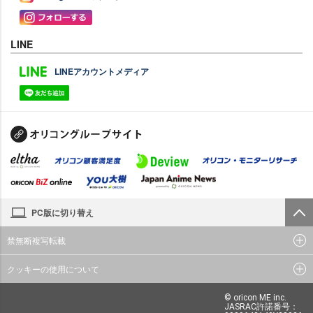
LINE
LINEアカウントメディア
PC版に切り替え
禁無断複写転載
クッキーの使用について
© oricon ME inc.
JASRAC許諾番号：