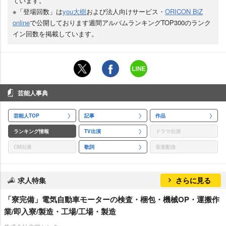
ています。
※「登場回数」は
you大樹
および法人向けサービス・
ORICON BiZ
online
で公開しております週間アルバムランキングTOP300のランク
イン回数を掲載しています。
芸能人事典
芸能人TOP
記事
作品
ランキング情報
TV出演
ドラマ出演
CM出演
歌詞
音楽配信
求人特集
さらに見る
「寮完備」電気自動車モーターの検査・梱包・機械OP・運搬作
業/即入寮/製造・工場/工場・製造